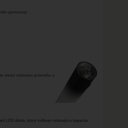
ešte upresnený.
t
anie medzi režimami priameho a
iež LED dióda, ktorá indikuje ostávajúcu kapacitu