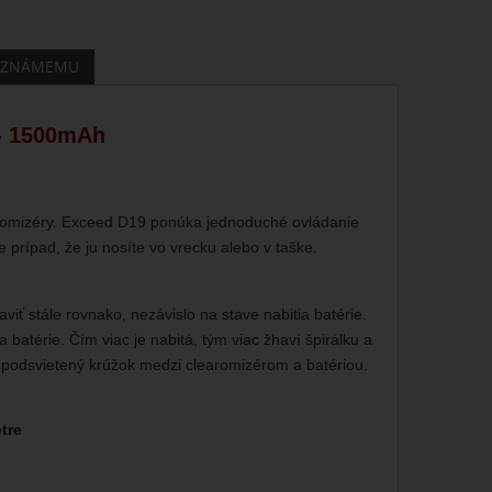
 ZNÁMEMU
 - 1500mAh
aromizéry. Exceed D19 ponúka jednoduché ovládanie
prípad, že ju nosíte vo vrecku alebo v taške.
iť stále rovnako, nezávislo na stave nabitia batérie.
 batérie. Čím viac je nabitá, tým viac žhaví špirálku a
je podsvietený krúžok medzi clearomizérom a batériou.
tre