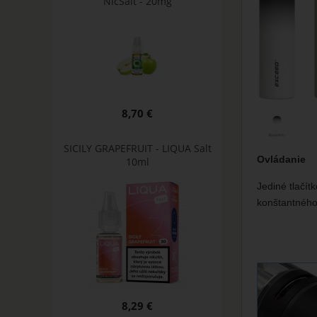
NicSalt - 20mg
8,70 €
SICILY GRAPEFRUIT - LIQUA Salt
Ovládanie
10ml
Jediné tlačít
konštantného
8,29 €