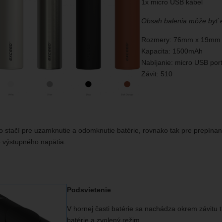
1x micro USB kábel
Obsah balenia môže byť 
Rozmery: 76mm x 19mm
Kapacita: 1500mAh
Nabíjanie: micro USB por
Závit: 510
ko stačí pre uzamknutie a odomknutie batérie, rovnako tak pre prepín
 výstupného napätia.
Podsvietenie
V hornej časti batérie sa nachádza okrem závitu t
batérie a zvolený režim.