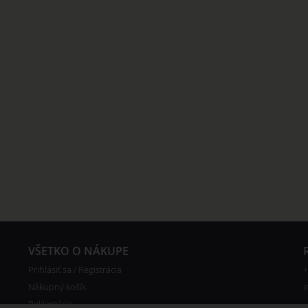
VŠETKO O NÁKUPE
Prihlásiť sa / Registrácia
+
Nákupný košík
i
Reklamácie