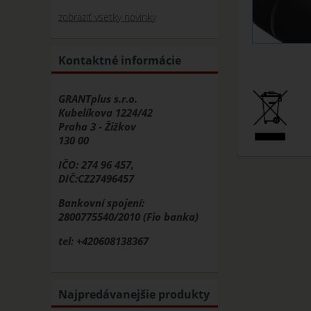
zobraziť vsetky novinky
Kontaktné informácie
GRANTplus s.r.o.
Kubelíkova 1224/42
Praha 3 - Žižkov
130 00
IČO: 274 96 457,
DIČ:CZ27496457
Bankovní spojení:
2800775540/2010 (Fio banka)
tel: +420608138367
Najpredávanejšie produkty