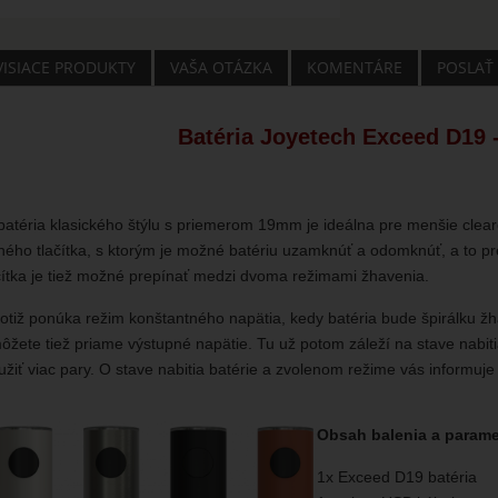
VISIACE PRODUKTY
VAŠA OTÁZKA
KOMENTÁRE
POSLAŤ
Batéria Joyetech Exceed D19
atéria klasického štýlu s priemerom 19mm je ideálna pre menšie cle
ho tlačítka, s ktorým je možné batériu uzamknúť a odomknúť, a to pre 
ítka je tiež možné prepínať medzi dvoma režimami žhavenia.
tiž ponúka režim konštantného napätia, kedy batéria bude špirálku žhav
ôžete tiež priame výstupné napätie. Tu už potom záleží na stave nabitia
užiť viac pary. O stave nabitia batérie a zvolenom režime vás informu
Obsah balenia a parame
1x Exceed D19 batéria