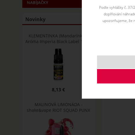
NABÍJAČKY
Podle vyhlášky č. 37/
doplňování náhradní
Novinky
upozorňujeme, že n
KLEMENTINKA (Mandarínky) -
Aróma Imperia Black Label 10 ml
8,13 €
MALINOVÁ LIMONÁDA -
shake&vape RIOT SQUAD PUNX