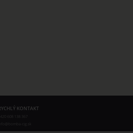
RYCHLÝ KONTAKT
420 608 138 367
nfo@bomba-cig.sk