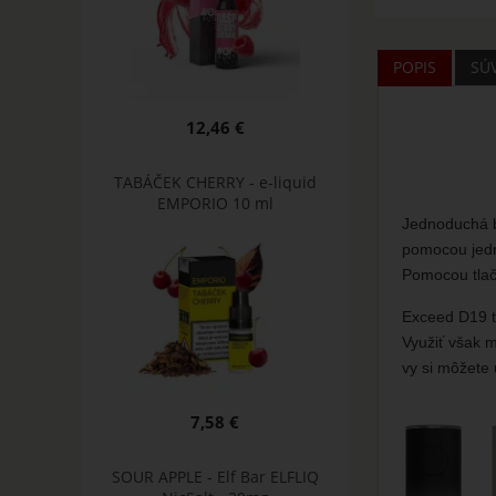
POPIS
SÚ
12,46 €
TABÁČEK CHERRY - e-liquid
EMPORIO 10 ml
Jednoduchá b
pomocou jedné
Pomocou tlač
Exceed D19 to
Využiť však m
vy si môžete 
7,58 €
SOUR APPLE - Elf Bar ELFLIQ