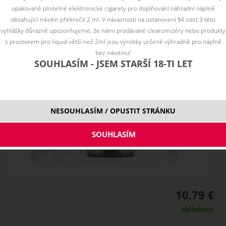
opakovaně plnitelné elektronické cigarety pro doplňování náhradní náplně
obsahující nikotin překročit 2 ml. V návaznosti na ustanovení §4 odst.3 této
vyhlášky důrazně upozorňujeme, že námi prodávané clearomizéry nebo produkty
s prostorem pro liquid větší než 2ml jsou výrobky určené výhradně pro náplně
bez nikotinu!
SOUHLASÍM - JSEM STARŠÍ 18-TI LET
NESOUHLASÍM / OPUSTIT STRÁNKU
10,79 €
skladom