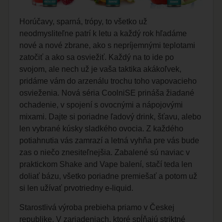
Horúčavy, sparná, trópy, to všetko už
neodmysliteľne patrí k letu a každý rok hľadáme
nové a nové zbrane, ako s nepríjemnými teplotami
zatočiť a ako sa osviežiť. Každý na to ide po
svojom, ale nech už je vaša taktika akákoľvek,
pridáme vám do arzenálu trochu toho vapovacieho
osvieženia. Nová séria CoolniSE prináša žiadané
ochadenie, v spojení s ovocnými a nápojovými
mixami. Dajte si poriadne ľadový drink, šťavu, alebo
len vybrané kúsky sladkého ovocia. Z každého
potiahnutia vás zamrazí a letná vyhňa pre vás bude
zas o niečo znesiteľnejšia. Zabalené sú naviac v
praktickom Shake and Vape balení, stačí teda len
doliať bázu, všetko poriadne premiešať a potom už
si len užívať prvotriedny e-liquid.
Starostlivá výroba prebieha priamo v Českej
republike. V zariadeniach, ktoré spĺňajú striktné