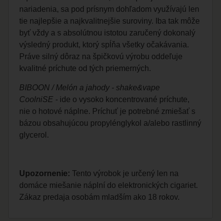
nariadenia, sa pod prísnym dohľadom využívajú len
tie najlepšie a najkvalitnejšie suroviny. Iba tak môže
byť vždy a s absolútnou istotou zaručený dokonalý
výsledný produkt, ktorý spĺňa všetky očakávania.
Práve silný dôraz na špičkovú výrobu oddeľuje
kvalitné príchute od tých priemerných.
BIBOON / Melón a jahody - shake&vape
CoolniSE -
ide o vysoko koncentrované príchute,
nie o hotové náplne. Príchuť je potrebné zmiešať s
bázou obsahujúcou propylénglykol a/alebo rastlinný
glycerol.
Upozornenie:
Tento výrobok je určený len na
domáce miešanie náplní do elektronických cigariet.
Zákaz predaja osobám mladším ako 18 rokov.