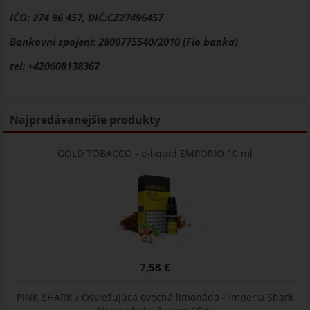
IČO: 274 96 457, DIČ:CZ27496457
Bankovní spojení: 2800775540/2010 (Fio banka)
tel: +420608138367
Najpredávanejšie produkty
GOLD TOBACCO - e-liquid EMPORIO 10 ml
7,58 €
PINK SHARK / Osviežujúca ovocná limonáda - Imperia Shark