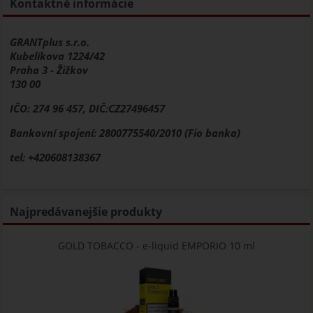
Kontaktné informácie
GRANTplus s.r.o.
Kubelíkova 1224/42
Praha 3 - Žižkov
130 00
IČO: 274 96 457, DIČ:CZ27496457
Bankovní spojení: 2800775540/2010 (Fio banka)
tel: +420608138367
Najpredávanejšie produkty
GOLD TOBACCO - e-liquid EMPORIO 10 ml