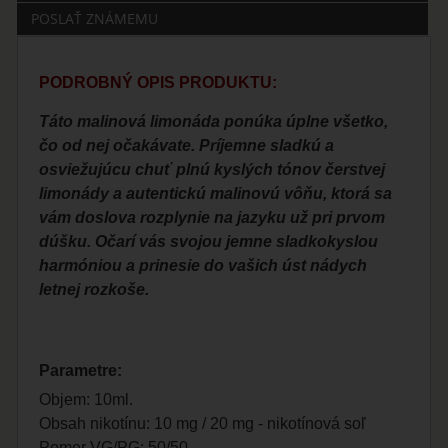
POSLAŤ ZNÁMEMU
PODROBNÝ OPIS PRODUKTU:
Táto malinová limonáda ponúka úplne všetko,
čo od nej očakávate. Príjemne sladkú a
osviežujúcu chuť plnú kyslých tónov čerstvej
limonády a autentickú malinovú vôňu, ktorá sa
vám doslova rozplynie na jazyku už pri prvom
dúšku. Očarí vás svojou jemne sladkokyslou
harmóniou a prinesie do vašich úst nádych
letnej rozkoše.
Parametre:
Objem: 10ml.
Obsah nikotínu: 10 mg / 20 mg - nikotínová soľ
Pomer VG/PG: 50/50