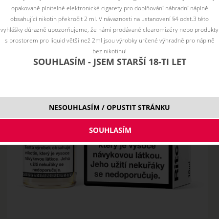
opakovaně plnitelné elektronické cigarety pro doplňování náhradní náplně
obsahující nikotin překročit 2 ml. V návaznosti na ustanovení §4 odst.3 této
vyhlášky důrazně upozorňujeme, že námi prodávané clearomizéry nebo produkty
s prostorem pro liquid větší než 2ml jsou výrobky určené výhradně pro náplně
bez nikotinu!
SOUHLASÍM - JSEM STARŠÍ 18-TI LET
NESOUHLASÍM / OPUSTIT STRÁNKU