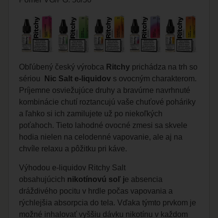
Obľúbený český výrobca
Ritchy
prichádza na trh so
sériou
Nic Salt e-liquidov
s ovocným charakterom.
Príjemne osviežujúce druhy a bravúrne navrhnuté
kombinácie chutí roztancujú vaše chuťové poháriky
a ľahko si ich zamilujete už po niekoľkých
poťahoch. Tieto lahodné ovocné zmesi sa skvele
hodia nielen na celodenné vapovanie, ale aj na
chvíle relaxu a pôžitku pri káve.
Výhodou e-liquidov Ritchy Salt
obsahujúcich
nikotínovú soľ j
e absencia
dráždivého pocitu v hrdle počas vapovania a
rýchlejšia absorpcia do tela. Vďaka týmto prvkom je
možné inhalovať vyššiu dávku nikotínu v každom