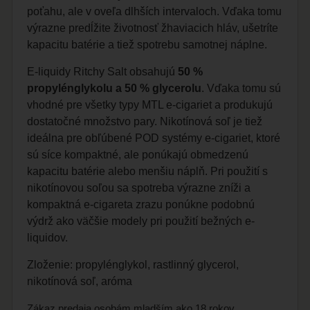
poťahu, ale v oveľa dlhších intervaloch. Vďaka tomu
výrazne predĺžite životnosť žhaviacich hláv, ušetríte
kapacitu batérie a tiež spotrebu samotnej náplne.
E-liquidy Ritchy Salt obsahujú
50 %
propylénglykolu a 50 % glycerolu
. Vďaka tomu sú
vhodné pre všetky typy MTL e-cigariet a produkujú
dostatočné množstvo pary. Nikotínová soľ je tiež
ideálna pre obľúbené POD systémy e-cigariet, ktoré
sú síce kompaktné, ale ponúkajú obmedzenú
kapacitu batérie alebo menšiu náplň. Pri použití s
nikotínovou soľou sa spotreba výrazne zníži a
kompaktná e-cigareta zrazu ponúkne podobnú
výdrž ako väčšie modely pri použití bežných e-
liquidov.
Zloženie: propylénglykol, rastlinný glycerol,
nikotínová soľ, aróma
Zákaz predaja osobám mladším ako 18 rokov.