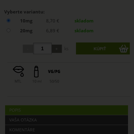
Vyberte variantu:
10mg
8,70 €
skladom
20mg
6,89 €
skladom
ks
MTL
10 ml
50/50
POPIS
VAŠA OTÁZKA
KOMENTÁRE