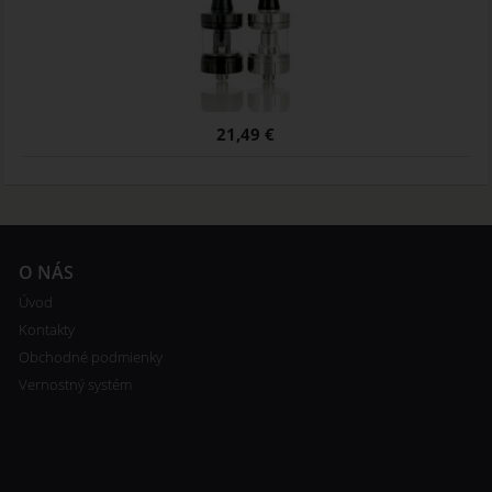
21,49 €
O NÁS
Úvod
Kontakty
Obchodné podmienky
Vernostný systém