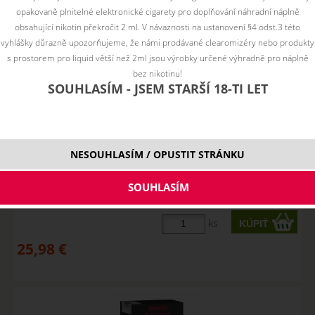
opakovaně plnitelné elektronické cigarety pro doplňování náhradní náplně
obsahující nikotin překročit 2 ml. V návaznosti na ustanovení §4 odst.3 této
vyhlášky důrazně upozorňujeme, že námi prodávané clearomizéry nebo produkty
s prostorem pro liquid větší než 2ml jsou výrobky určené výhradně pro náplně
bez nikotinu!
SOUHLASÍM - JSEM STARŠÍ 18-TI LET
NESOUHLASÍM / OPUSTIT STRÁNKU
Imperia DRIPPER Booster (70VG/30PG) 5x10ml 10mg
SKLADOM
ks
25,98
€