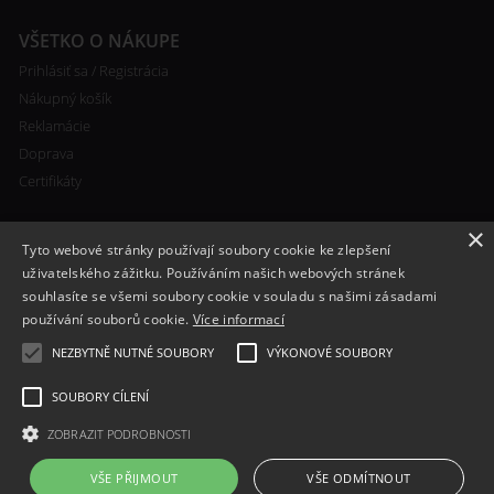
VŠETKO O NÁKUPE
Prihlásiť sa / Registrácia
Nákupný košík
Reklamácie
Doprava
Certifikáty
×
Tyto webové stránky používají soubory cookie ke zlepšení
uživatelského zážitku. Používáním našich webových stránek
souhlasíte se všemi soubory cookie v souladu s našimi zásadami
RYCHLÝ KONTAKT
používání souborů cookie.
Více informací
+420 608 138 367
NEZBYTNĚ NUTNÉ SOUBORY
VÝKONOVÉ SOUBORY
info@bomba-cig.sk
SOUBORY CÍLENÍ
ZOBRAZIT PODROBNOSTI
VŠE PŘIJMOUT
VŠE ODMÍTNOUT