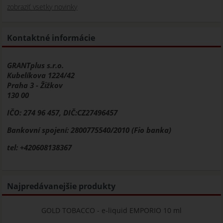
zobraziť vsetky novinky
Kontaktné informácie
GRANTplus s.r.o.
Kubelíkova 1224/42
Praha 3 - Žižkov
130 00
IČO: 274 96 457, DIČ:CZ27496457
Bankovní spojení: 2800775540/2010 (Fio banka)
tel: +420608138367
Najpredávanejšie produkty
GOLD TOBACCO - e-liquid EMPORIO 10 ml