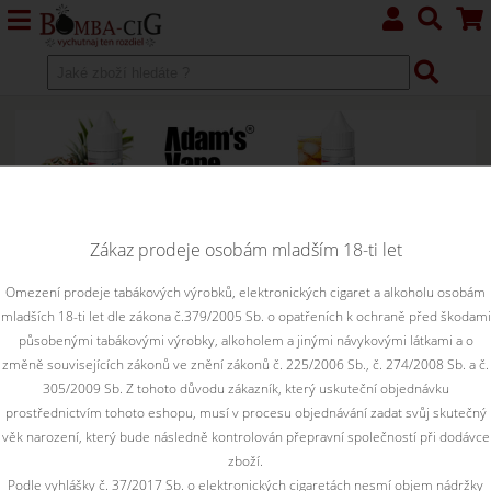
Zákaz prodeje osobám mladším 18-ti let
Omezení prodeje tabákových výrobků, elektronických cigaret a alkoholu osobám
mladších 18-ti let dle zákona č.379/2005 Sb. o opatřeních k ochraně před škodami
působenými tabákovými výrobky, alkoholem a jinými návykovými látkami a o
změně souvisejících zákonů ve znění zákonů č. 225/2006 Sb., č. 274/2008 Sb. a č.
bomba-cig
305/2009 Sb. Z tohoto důvodu zákazník, který uskuteční objednávku
prostřednictvím tohoto eshopu, musí v procesu objednávání zadat svůj skutečný
věk narození, který bude následně kontrolován přepravní společností při dodávce
zboží.
Podle vyhlášky č. 37/2017 Sb. o elektronických cigaretách nesmí objem nádržky