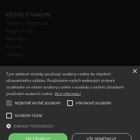
VŠETKO O NÁKUPE
Prihlásiť sa / Registrácia
Nákupný košík
Reklamácie
Doprava
Certifikáty
×
Tyto webové stránky používají soubory cookie ke zlepšení
uživatelského zážitku. Používáním našich webových stránek
souhlasíte se všemi soubory cookie v souladu s našimi zásadami
RYCHLÝ KONTAKT
používání souborů cookie.
Více informací
+420 608 138 367
NEZBYTNĚ NUTNÉ SOUBORY
VÝKONOVÉ SOUBORY
info@bomba-cig.sk
SOUBORY CÍLENÍ
ZOBRAZIT PODROBNOSTI
VŠE PŘIJMOUT
VŠE ODMÍTNOUT