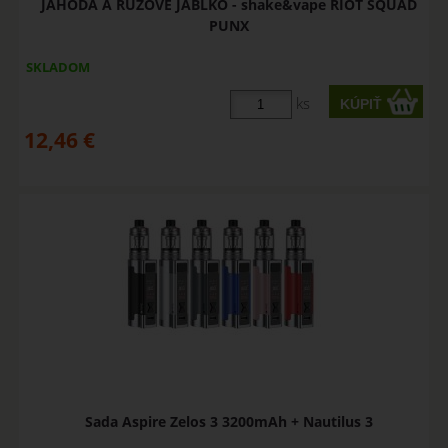
JAHODA A RUŽOVÉ JABLKO - shake&vape RIOT SQUAD
PUNX
SKLADOM
ks
12,46
€
Sada Aspire Zelos 3 3200mAh + Nautilus 3