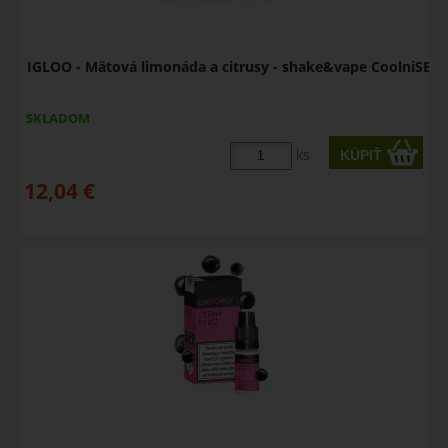
IGLOO - Mätová limonáda a citrusy - shake&vape CoolniSE
SKLADOM
ks
12,04
€