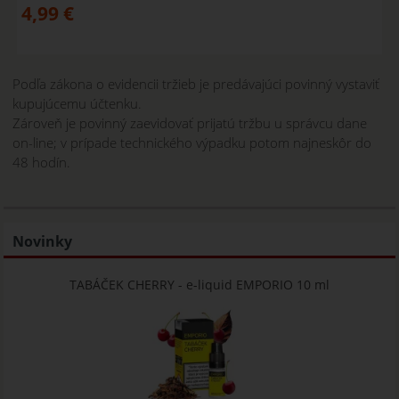
4,99
€
Podľa zákona
o
evidencii
tržieb
je predávajúci
povinný
vystaviť
kupujúcemu
účtenku
.
Zároveň
je povinný
zaevidovať
prijatú
tržbu
u správcu dane
on-
line
;
v
prípade
technického
výpadku
potom
najneskôr
do
48
hodín.
Novinky
TABÁČEK CHERRY - e-liquid EMPORIO 10 ml