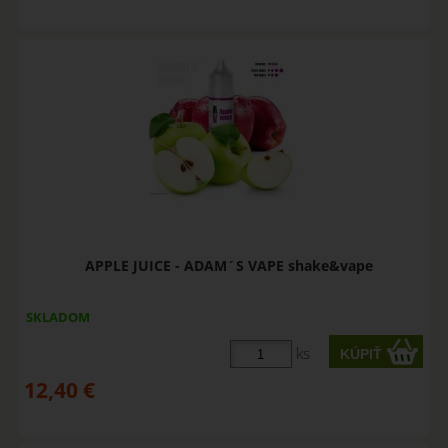
APPLE JUICE - ADAM´S VAPE shake&vape
SKLADOM
ks
12,40
€