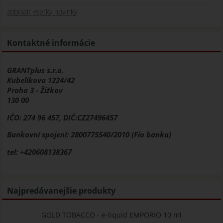
zobraziť vsetky novinky
Kontaktné informácie
GRANTplus s.r.o.
Kubelíkova 1224/42
Praha 3 - Žižkov
130 00
IČO: 274 96 457, DIČ:CZ27496457
Bankovní spojení: 2800775540/2010 (Fio banka)
tel: +420608138367
Najpredávanejšie produkty
GOLD TOBACCO - e-liquid EMPORIO 10 ml