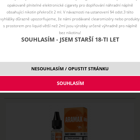
ZÁKAZ PRODEJE LIQUIDŮ, BÁZÍ, ELEKTRONICKÝCH
opakovaně plnitelné elektronické cigarety pro doplňování náhradní náplně
CIGARET A PŘÍSLUŠENSTVÍ OSOBÁM MLADŠÍM 18 LET.
obsahující nikotin překročit 2 ml. V návaznosti na ustanovení §4 odst.3 této
vyhlášky důrazně upozorňujeme, že námi prodávané clearomizéry nebo produkty
s prostorem pro liquid větší než 2ml jsou výrobky určené výhradně pro náplně
bez nikotinu!
SOUHLASÍM - JSEM STARŠÍ 18-TI LET
Po zaregistrovaní a prihlásení do administrácie na
našom e-shope www.bomba-cig.sk, budete mať cenu
niektorých položiek
lacnejšie
NESOUHLASÍM / OPUSTIT STRÁNKU