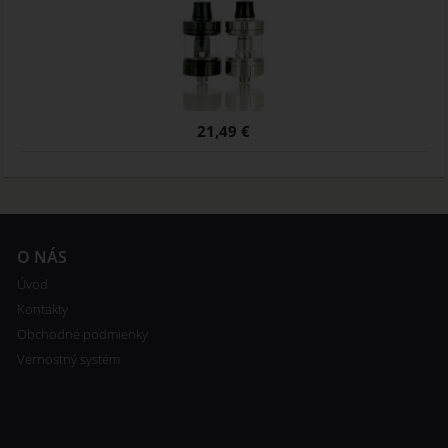
21,49 €
O NÁS
Úvod
Kontakty
Obchodné podmienky
Vernostný systém