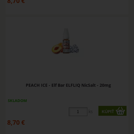
8,70
€
PEACH ICE - Elf Bar ELFLIQ NicSalt - 20mg
SKLADOM
ks
8,70
€