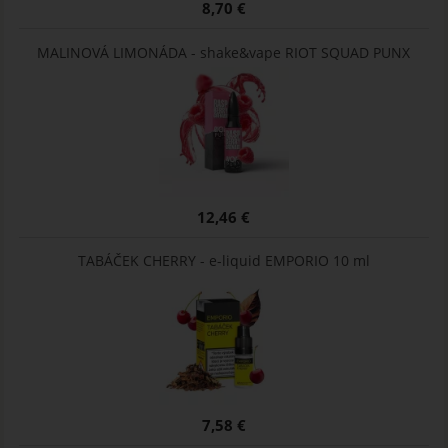
8,70 €
MALINOVÁ LIMONÁDA - shake&vape RIOT SQUAD PUNX
12,46 €
TABÁČEK CHERRY - e-liquid EMPORIO 10 ml
7,58 €