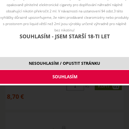
opakovaně plnitelné elektronické cigarety pro doplňování náhradní náplně
obsahující nikotin překročit 2 ml. V návaznosti na ustanovení §4 odst.3 této
vyhlášky důrazně upozorňujeme, že námi prodávané clearomizéry nebo produkty
s prostorem pro liquid větší než 2ml jsou výrobky určené výhradně pro náplně
bez nikotinu!
SOUHLASÍM - JSEM STARŠÍ 18-TI LET
APPLE PEACH - Elf Bar ELFLIQ NicSalt - 20mg
NESOUHLASÍM / OPUSTIT STRÁNKU
SKLADOM
ks
8,70
€