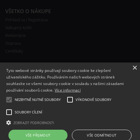
VŠETKO O NÁKUPE
Prihlásiť sa / Registrácia
Nákupný košík
Reklamácie
Doprava
Certifikáty
×
Tyto webové stránky používají soubory cookie ke zlepšení
uživatelského zážitku. Používáním našich webových stránek
souhlasíte se všemi soubory cookie v souladu s našimi zásadami
RYCHLÝ KONTAKT
používání souborů cookie.
Více informací
+420 608 138 367
NEZBYTNĚ NUTNÉ SOUBORY
VÝKONOVÉ SOUBORY
info@bomba-cig.sk
SOUBORY CÍLENÍ
ZOBRAZIT PODROBNOSTI
VŠE PŘIJMOUT
VŠE ODMÍTNOUT