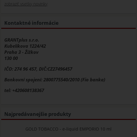
zobraziť vsetky novinky
Kontaktné informácie
GRANTplus s.r.o.
Kubelíkova 1224/42
Praha 3 - Žižkov
130 00
IČO: 274 96 457, DIČ:CZ27496457
Bankovní spojení: 2800775540/2010 (Fio banka)
tel: +420608138367
Najpredávanejšie produkty
GOLD TOBACCO - e-liquid EMPORIO 10 ml