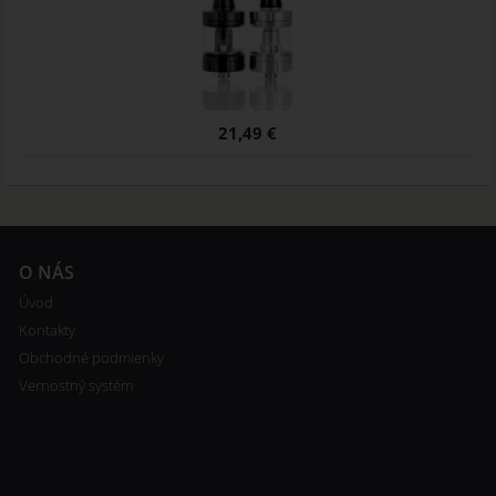
21,49 €
O NÁS
Úvod
Kontakty
Obchodné podmienky
Vernostný systém