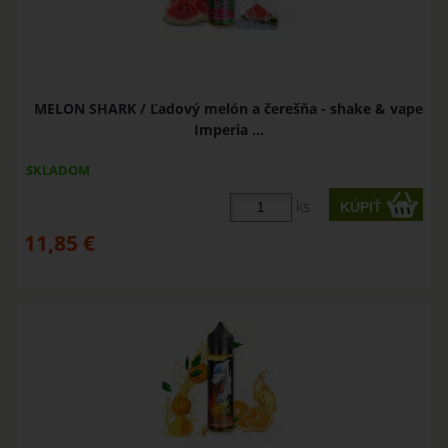
MELON SHARK / Ľadový melón a čerešňa - shake & vape
Imperia ...
SKLADOM
ks
11,85
€