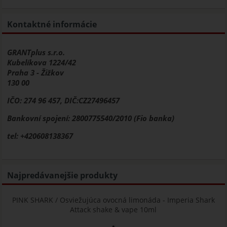
Kontaktné informácie
GRANTplus s.r.o.
Kubelíkova 1224/42
Praha 3 - Žižkov
130 00
IČO: 274 96 457, DIČ:CZ27496457
Bankovní spojení: 2800775540/2010 (Fio banka)
tel: +420608138367
Najpredávanejšie produkty
PINK SHARK / Osviežujúca ovocná limonáda - Imperia Shark
Attack shake & vape 10ml