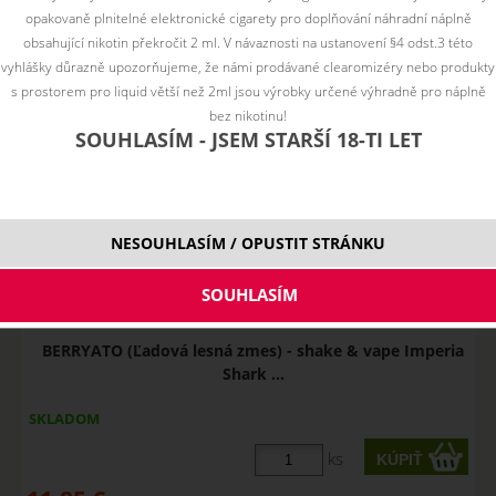
nie je skladom
nie je skladom
skadom
opakovaně plnitelné elektronické cigarety pro doplňování náhradní náplně
skladem
skladom
obsahující nikotin překročit 2 ml. V návaznosti na ustanovení §4 odst.3 této
vyhlášky důrazně upozorňujeme, že námi prodávané clearomizéry nebo produkty
s prostorem pro liquid větší než 2ml jsou výrobky určené výhradně pro náplně
bez nikotinu!
SOUHLASÍM - JSEM STARŠÍ 18-TI LET
NESOUHLASÍM / OPUSTIT STRÁNKU
BERRYATO (Ľadová lesná zmes) - shake & vape Imperia
Shark ...
SKLADOM
ks