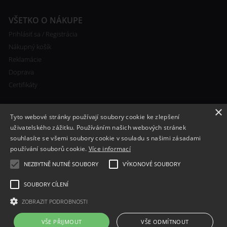
VŠETKO O NÁKUPE
Prihlásiť sa / Registrácia
Nákupný košík
Reklamácie
Doprava
Certifikáty
×
Tyto webové stránky používají soubory cookie ke zlepšení
uživatelského zážitku. Používáním našich webových stránek
souhlasíte se všemi soubory cookie v souladu s našimi zásadami
RYCHLÝ KONTAKT
používání souborů cookie.
Více informací
+420 608 138 367
NEZBYTNĚ NUTNÉ SOUBORY
VÝKONOVÉ SOUBORY
info@bomba-cig.sk
SOUBORY CÍLENÍ
ZOBRAZIT PODROBNOSTI
VŠE PŘIJMOUT
VŠE ODMÍTNOUT