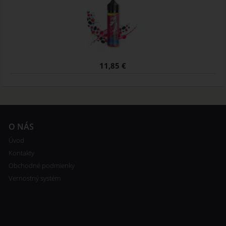
11,85 €
O NÁS
Úvod
Kontakty
Obchodné podmienky
Vernostný systém