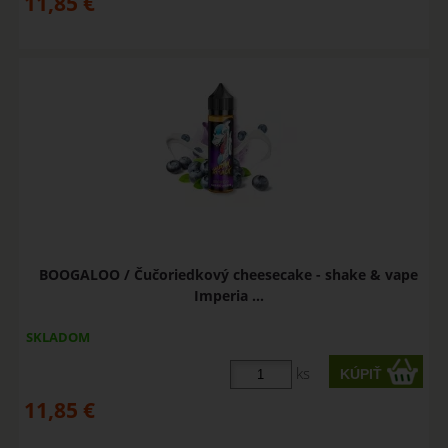
11,85
€
BOOGALOO / Čučoriedkový cheesecake - shake & vape
Imperia ...
SKLADOM
ks
11,85
€