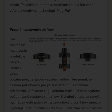
poťah. Teliesko sa do tanku neskrutkuje, ale len vsadí
vďaka inovatívnej technológii Plug-Pull.
.
Presné nastavenie airflow
Pre
optimálne
nastavenie
produkcie
pary a
úpravu
tuhosti
poťahu použite spodný systém airflow. Ten ponúkne
celkom päť otvorov pre prísun vzduchu s rôznymi
priemermi. Otáčaním regulačného krúžku si sami vyberte
požadované nastavenie airflow. Z druhej strany sa navyše
nachádza ešte jeden extra vzduchový otvor, ktorý umožní
plynulejší prísun vzduchu do tanku, čím značne ovplyvníte