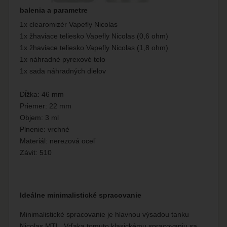
balenia a parametre
1x clearomizér Vapefly Nicolas
1x žhaviace teliesko Vapefly Nicolas (0,6 ohm)
1x žhaviace teliesko Vapefly Nicolas (1,8 ohm)
1x náhradné pyrexové telo
1x sada náhradných dielov
Dĺžka: 46 mm
Priemer: 22 mm
Objem: 3 ml
Plnenie: vrchné
Materiál: nerezová oceľ
Závit: 510
Ideálne minimalistické spracovanie
Minimalistické spracovanie je hlavnou výsadou tanku
Nicolas MTL. Vďaka tomuto klasickému spracovaniu sa