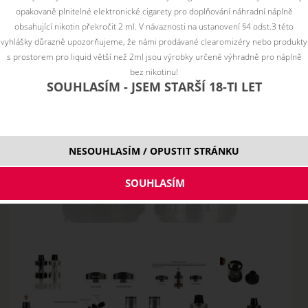
opakovaně plnitelné elektronické cigarety pro doplňování náhradní náplně
obsahující nikotin překročit 2 ml. V návaznosti na ustanovení §4 odst.3 této
vyhlášky důrazně upozorňujeme, že námi prodávané clearomizéry nebo produkty
s prostorem pro liquid větší než 2ml jsou výrobky určené výhradně pro náplně
bez nikotinu!
SOUHLASÍM - JSEM STARŠÍ 18-TI LET
NESOUHLASÍM / OPUSTIT STRÁNKU