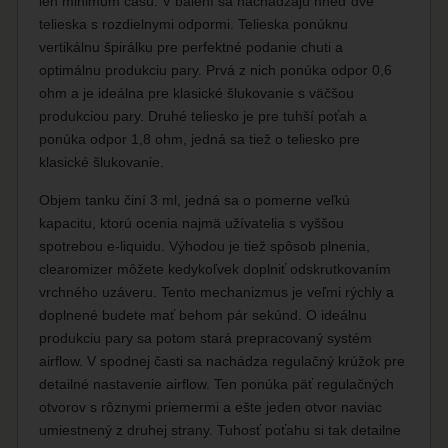
len minimum času. V balení sa nachádzajú hneď dve
telieska s rozdielnymi odpormi. Telieska ponúknu
vertikálnu špirálku pre perfektné podanie chuti a
optimálnu produkciu pary. Prvá z nich ponúka odpor 0,6
ohm a je ideálna pre klasické šlukovanie s väčšou
produkciou pary. Druhé teliesko je pre tuhší poťah a
ponúka odpor 1,8 ohm, jedná sa tiež o teliesko pre
klasické šlukovanie.
Objem tanku činí 3 ml, jedná sa o pomerne veľkú
kapacitu, ktorú ocenia najmä užívatelia s vyššou
spotrebou e-liquidu. Výhodou je tiež spôsob plnenia,
clearomizer môžete kedykoľvek doplniť odskrutkovaním
vrchného uzáveru. Tento mechanizmus je veľmi rýchly a
doplnené budete mať behom pár sekúnd. O ideálnu
produkciu pary sa potom stará prepracovaný systém
airflow. V spodnej časti sa nachádza regulačný krúžok pre
detailné nastavenie airflow. Ten ponúka päť regulačných
otvorov s rôznymi priemermi a ešte jeden otvor naviac
umiestnený z druhej strany. Tuhosť poťahu si tak detailne