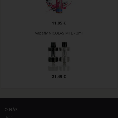
11,85 €
Vapefly NICOLAS MTL - 3ml
21,49 €
O NÁS
Úvod