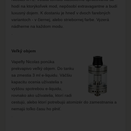
hodí na ktorýkoľvek mod, nepôsobí extravagantne a budí
luxusný dojem. K dostaniu je hneď v dvoch farebných
variantoch - v čiernej, alebo striebornej farbe. Vyzerá
nádherne na každom modu.
.
Veľký objem
Vapefly Nicolas ponúka
prekvapivo veľký objem. Do tanku
sa zmestia 3 ml e-liquidu. Väčšiu
kapacitu ocenia užívatelia s
vyššou spotrebou e-liquidu,
rovnako ako užívatelia, ktorí radi
cestujú, alebo ktorí potrebujú atomizér do zamestnania a
nemajú toľko času ho plniť.
.