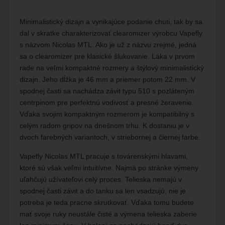
Minimalistický dizajn a vynikajúce podanie chuti, tak by sa
dal v skratke charakterizovať clearomizer výrobcu Vapefly
s názvom Nicolas MTL. Ako je už z názvu zrejmé, jedná
sa o clearomizer pre klasické šlukovanie. Láka v prvom
rade na veľmi kompaktné rozmery a štýlový minimalistický
dizajn. Jeho dĺžka je 46 mm a priemer potom 22 mm. V
spodnej časti sa nachádza závit typu 510 s pozláteným
centrpinom pre perfektnú vodivosť a presné žeravenie.
Vďaka svojim kompaktným rozmerom je kompatibilný s
celým radom gripov na dnešnom trhu. K dostaniu je v
dvoch farebných variantoch, v striebornej a čiernej farbe.
Vapefly Nicolas MTL pracuje s továrenskými hlavami,
ktoré sú však veľmi intuitívne. Najmä po stránke výmeny
uľahčujú užívateľovi celý proces. Telieska nemajú v
spodnej časti závit a do tanku sa len vsadzujú, nie je
potreba je teda pracne skrutkovať. Vďaka tomu budete
mať svoje ruky neustále čisté a výmena telieska zaberie