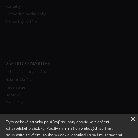
Kontakty
Obchodné podmienky
Vernostný systém
VŠETKO O NÁKUPE
Prihlásiť sa / Registrácia
Nákupný košík
Reklamácie
Doprava
Certifikáty
×
Tyto webové stránky používají soubory cookie ke zlepšení
uživatelského zážitku. Používáním našich webových stránek
souhlasíte se všemi soubory cookie v souladu s našimi zásadami
RYCHLÝ KONTAKT