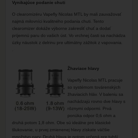
Vynikajúce podanie chuti
O clearomizéru Vapefly Nicolas MTL by mali zauvažovať
najmä milovníci kvalitného podania chuti. Tento
clearomizer dokáže výborne zakresliť chuť a dodať
príjemnú paru do vašich úst. Vo vrchnej časti sa nachádza
úzky náustok z delrinu pre ultimátny zážitok z vapovania.
.
Žhaviace hlavy
Vapefly Nicolas MTL pracuje
so systémom továrenských
žhaviacich hláv. V baleniu sa
nachádzajú rovno dve hlavy s
rôznymi odpormi. Prvá
ponúka odpor 0,6 ohm a
druhá potom 1,8 ohm. Obe sú ideálne pre klasické
šlukovanie, u prvej zmienenej hlavy získate väčšie
množstvo pary. Druhá hlava je potom určená pre tuhší