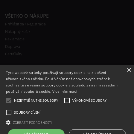
VŠETKO O NÁKUPE
Prihlásiť sa / Registrácia
Nákupný košík
Reklamácie
Doprava
Certifikáty
×
Tyto webové stránky používají soubory cookie ke zlepšení
uživatelského zážitku. Používáním našich webových stránek
souhlasíte se všemi soubory cookie v souladu s našimi zásadami
RYCHLÝ KONTAKT
používání souborů cookie.
Více informací
+420 608 138 367
NEZBYTNĚ NUTNÉ SOUBORY
VÝKONOVÉ SOUBORY
info@bomba-cig.sk
SOUBORY CÍLENÍ
ZOBRAZIT PODROBNOSTI