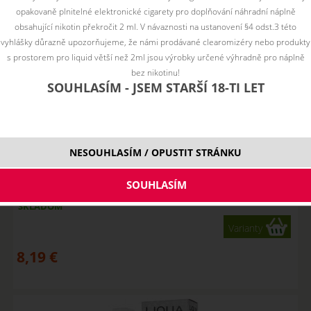
opakovaně plnitelné elektronické cigarety pro doplňování náhradní náplně
obsahující nikotin překročit 2 ml. V návaznosti na ustanovení §4 odst.3 této
vyhlášky důrazně upozorňujeme, že námi prodávané clearomizéry nebo produkty
s prostorem pro liquid větší než 2ml jsou výrobky určené výhradně pro náplně
bez nikotinu!
SOUHLASÍM - JSEM STARŠÍ 18-TI LET
NESOUHLASÍM / OPUSTIT STRÁNKU
ČISTÝ TABAK / Bright Tobacco - LIQUA Elements 10 ml
SKLADOM
Varianty
8,19
€