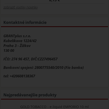
zobraziť vsetky novinky
Kontaktné informácie
GRANTplus s.r.o.
Kubelíkova 1224/42
Praha 3 - Žižkov
130 00
IČO: 274 96 457, DIČ:CZ27496457
Bankovní spojení: 2800775540/2010 (Fio banka)
tel: +420608138367
Najpredávanejšie produkty
GOLD TOBACCO - e-liquid EMPORIO 10 ml