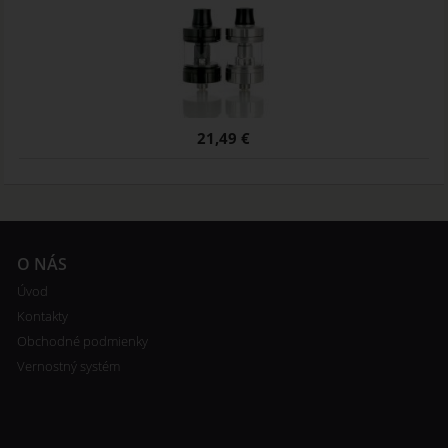
21,49 €
O NÁS
Úvod
Kontakty
Obchodné podmienky
Vernostný systém