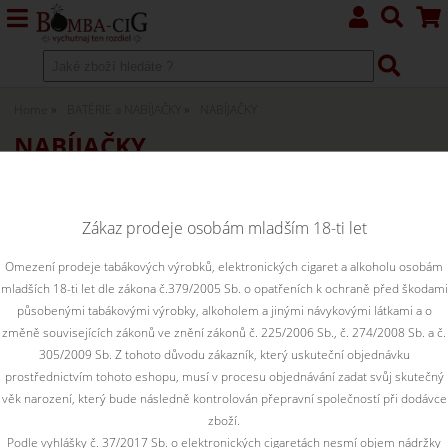
Home
BATÉRIE a NABÍJAČKY
NABÍJAČKY
NABÍJAČKY
Zákaz prodeje osobám mladším 18-ti let
pre eGo batétie
Omezení prodeje tabákových výrobků, elektronických cigaret a alkoholu osobám
mladších 18-ti let dle zákona č.379/2005 Sb. o opatřeních k ochraně před škodami
pre články
působenými tabákovými výrobky, alkoholem a jinými návykovými látkami a o
změně souvisejících zákonů ve znění zákonů č. 225/2006 Sb., č. 274/2008 Sb. a č.
305/2009 Sb. Z tohoto důvodu zákazník, který uskuteční objednávku
Zoradiť podľa:
prostřednictvím tohoto eshopu, musí v procesu objednávání zadat svůj skutečný
věk narození, který bude následně kontrolován přepravní společností při dodávce
zboží.
Len skladom
Podle vyhlášky č. 37/2017 Sb. o elektronických cigaretách nesmí objem nádržky