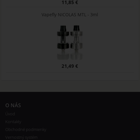
11,85 €
Vapefly NICOLAS MTL - 3ml
21,49 €
O NÁS
Úvod
Kontakty
Obchodné podmienky
Vernostný systém