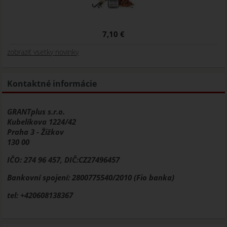
7,10 €
zobraziť vsetky novinky
Kontaktné informácie
GRANTplus s.r.o.
Kubelíkova 1224/42
Praha 3 - Žižkov
130 00
IČO: 274 96 457, DIČ:CZ27496457
Bankovní spojení: 2800775540/2010 (Fio banka)
tel: +420608138367