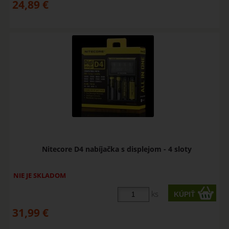
24,89
€
Nitecore D4 nabíjačka s displejom - 4 sloty
NIE JE SKLADOM
ks
31,99
€