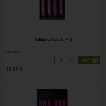
Nabíjačka Efest SLIM K4
SKLADOM
ks
15,69
€