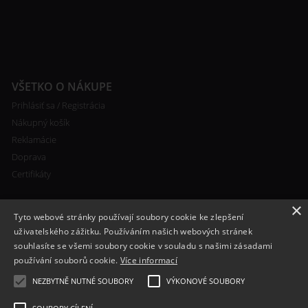
VŠETKO O NÁKUPE
Prihlásiť sa / Registrácia
Nákupný košík
Reklamácie
Doprava
Certifikáty
×
Tyto webové stránky používají soubory cookie ke zlepšení
uživatelského zážitku. Používáním našich webových stránek
souhlasíte se všemi soubory cookie v souladu s našimi zásadami
RYCHLÝ KONTAKT
používání souborů cookie.
Více informací
+420 608 138 367
NEZBYTNĚ NUTNÉ SOUBORY
VÝKONOVÉ SOUBORY
info@bomba-cig.sk