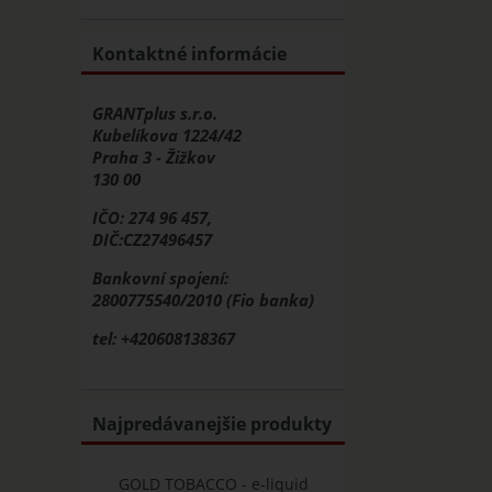
Kontaktné informácie
GRANTplus s.r.o.
Kubelíkova 1224/42
Praha 3 - Žižkov
130 00
IČO: 274 96 457,
DIČ:CZ27496457
Bankovní spojení:
2800775540/2010 (Fio banka)
tel: +420608138367
Najpredávanejšie produkty
GOLD TOBACCO - e-liquid