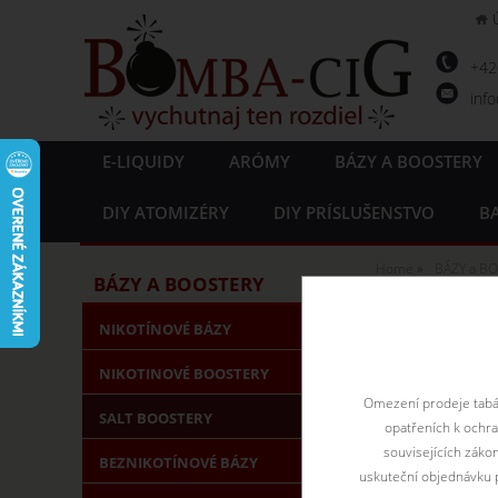
+4
inf
E-LIQUIDY
ARÓMY
BÁZY A BOOSTERY
DIY ATOMIZÉRY
DIY PRÍSLUŠENSTVO
BA
Home
BÁZY a B
BÁZY A BOOSTERY
Nick Sa
NIKOTÍNOVÉ BÁZY
NIKOTINOVÉ BOOSTERY
Nikotínová soľ 
obsahom nikotín
Omezení prodeje tabák
SALT BOOSTERY
opatřeních k ochr
souvisejících záko
BEZNIKOTÍNOVÉ BÁZY
uskuteční objednávku p