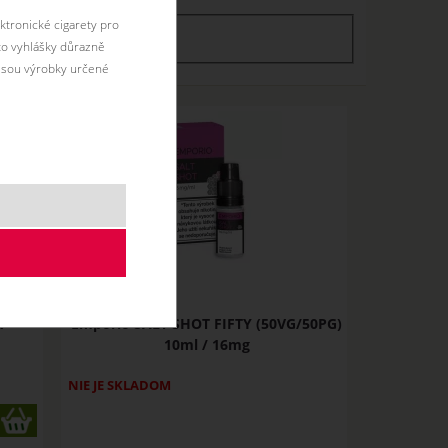
ktronické cigarety pro
skladem
skladom
éto vyhlášky důrazně
jsou výrobky určené
R
Emporio SALT SHOT FIFTY (50VG/50PG)
10ml / 16mg
NIE JE SKLADOM