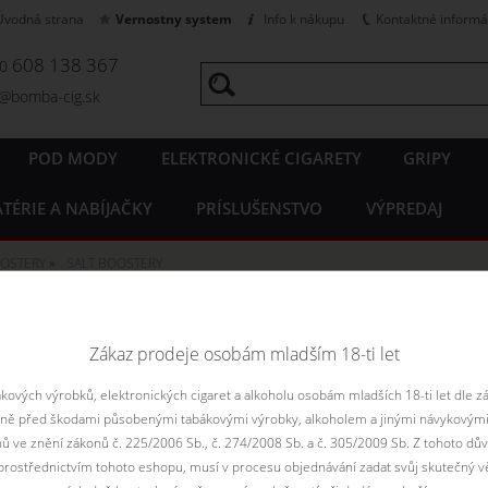
Úvodná strana
Vernostny system
Info k nákupu
Kontaktné informá
608 138 367
20
o@bomba-cig.sk
POD MODY
ELEKTRONICKÉ CIGARETY
GRIPY
TÉRIE A NABÍJAČKY
PRÍSLUŠENSTVO
VÝPREDAJ
OOSTERY
SALT BOOSTERY
lt booster Imperia | Nick Salt
Zákaz prodeje osobám mladším 18-ti let
na zvýšenie obsahu nikotínu v bázi. Booster je v podstate neochu
u. Boostery Nick Salt sa dodávajú v 10ml alebo 5x10ml baleniach
ových výrobků, elektronických cigaret a alkoholu osobám mladších 18-ti let dle z
aně před škodami působenými tabákovými výrobky, alkoholem a jinými návykovými
nů ve znění zákonů č. 225/2006 Sb., č. 274/2008 Sb. a č. 305/2009 Sb. Z tohoto dův
rostřednictvím tohoto eshopu, musí v procesu objednávání zadat svůj skutečný v
Zoradiť podľa:
Le