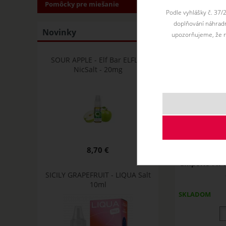
Pomôcky pre miešanie
Podle vyhlášky č. 37/
doplňování náhradní
Novinky
upozorňujeme, že n
SOUR APPLE - Elf Bar ELFLIQ
NicSalt - 20mg
8,70 €
Emporio FIF
SICILY GRAPEFRUIT - LIQUA Salt
10ml
SKLADOM