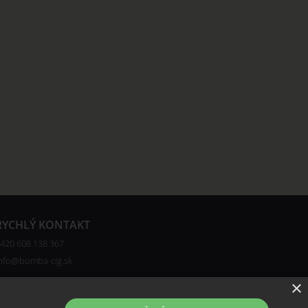
RYCHLÝ KONTAKT
420 608 138 367
nfo@bomba-cig.sk
×