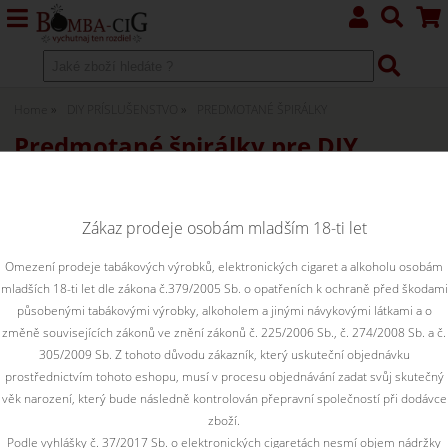
Home
DIY PRÍSLUŠENSTVO
PREDMOTANÉ ŠPIRÁLKY
Predmotané špirálky pre DIY
atomizéry
Zákaz prodeje osobám mladším 18-ti let
Kanthal
Omezení prodeje tabákových výrobků, elektronických cigaret a alkoholu osobám
Nerez
mladších 18-ti let dle zákona č.379/2005 Sb. o opatřeních k ochraně před škodami
působenými tabákovými výrobky, alkoholem a jinými návykovými látkami a o
Nichrom N80
změně souvisejících zákonů ve znění zákonů č. 225/2006 Sb., č. 274/2008 Sb. a č.
305/2009 Sb. Z tohoto důvodu zákazník, který uskuteční objednávku
prostřednictvím tohoto eshopu, musí v procesu objednávání zadat svůj skutečný
věk narození, který bude následně kontrolován přepravní společností při dodávce
Zoradiť podľa:
zboží.
Podle vyhlášky č. 37/2017 Sb. o elektronických cigaretách nesmí objem nádržky