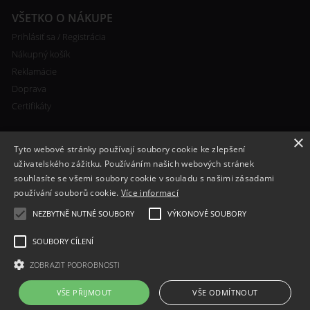
VŠETKO O NÁKUPE
Prihlásiť sa / Registrácia
Nákupný košík
Reklamácie
Doprava
Certifikáty
×
Tyto webové stránky používají soubory cookie ke zlepšení
uživatelského zážitku. Používáním našich webových stránek
souhlasíte se všemi soubory cookie v souladu s našimi zásadami
RYCHLÝ KONTAKT
používání souborů cookie.
Více informací
+420 608 138 367
NEZBYTNĚ NUTNÉ SOUBORY
VÝKONOVÉ SOUBORY
info@bomba-cig.sk
SOUBORY CÍLENÍ
ZOBRAZIT PODROBNOSTI
VŠE PŘIJMOUT
VŠE ODMÍTNOUT