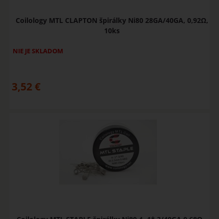
Coilology MTL CLAPTON špirálky Ni80 28GA/40GA, 0,92Ω,
10ks
NIE JE SKLADOM
3,52
€