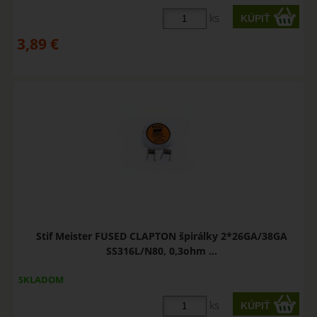
ks
3,89
€
Stif Meister FUSED CLAPTON špirálky 2*26GA/38GA
SS316L/N80, 0,3ohm ...
SKLADOM
ks