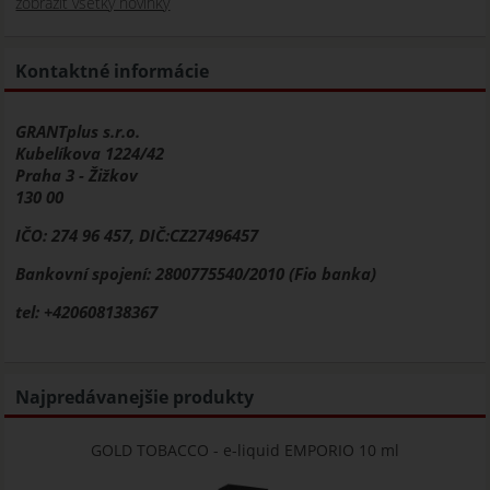
zobraziť vsetky novinky
Kontaktné informácie
GRANTplus s.r.o.
Kubelíkova 1224/42
Praha 3 - Žižkov
130 00
IČO: 274 96 457, DIČ:CZ27496457
Bankovní spojení: 2800775540/2010 (Fio banka)
tel: +420608138367
Najpredávanejšie produkty
GOLD TOBACCO - e-liquid EMPORIO 10 ml