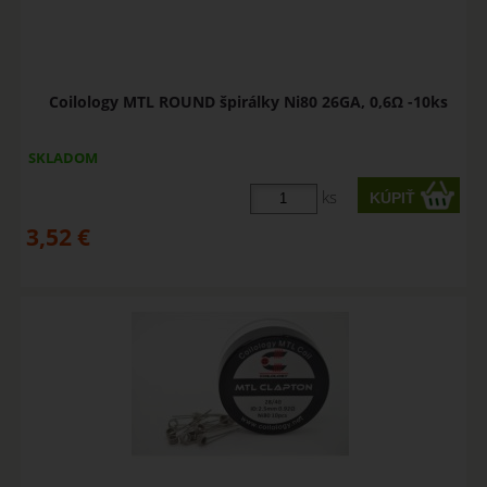
Coilology MTL ROUND špirálky Ni80 26GA, 0,6Ω -10ks
SKLADOM
ks
3,52
€