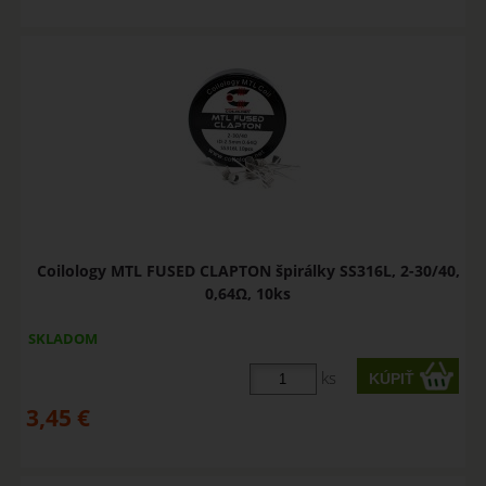
Coilology MTL FUSED CLAPTON špirálky SS316L, 2-30/40,
0,64Ω, 10ks
SKLADOM
ks
3,45
€