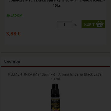
Coilology MTL STAPLE špirálky Ni80 4-.1*.3/40GA 0,68Ω -
10ks
SKLADOM
ks
3,88
€
Novinky
KLEMENTINKA (Mandarínky) - Aróma Imperia Black Label
10 ml