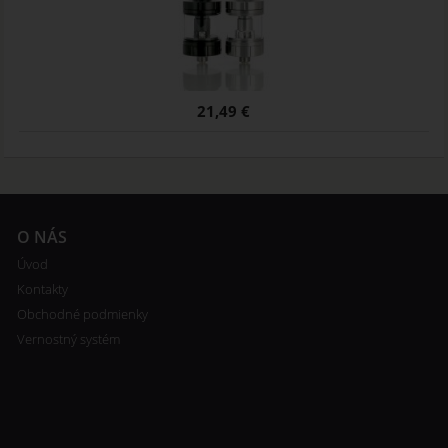
21,49 €
O NÁS
Úvod
Kontakty
Obchodné podmienky
Vernostný systém