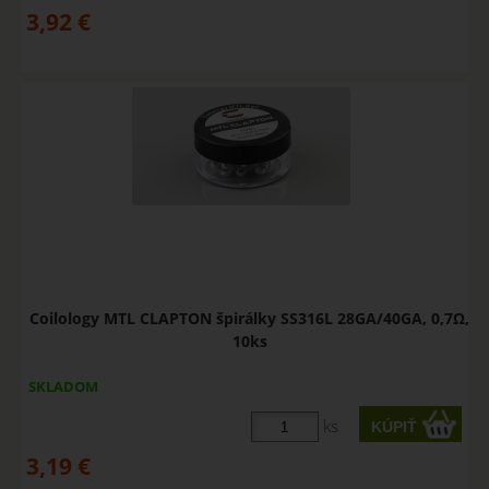
3,92
€
Coilology MTL CLAPTON špirálky SS316L 28GA/40GA, 0,7Ω,
10ks
SKLADOM
ks
3,19
€