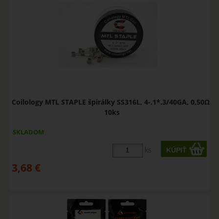
Coilology MTL STAPLE špirálky SS316L, 4-.1*.3/40GA, 0,50Ω,
10ks
SKLADOM
ks
3,68
€