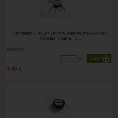
Stif Meister FUSED CLAPTON špirálky 2*26GA/38GA
N80/N80, 0,3ohm - 2 ...
SKLADOM
ks
3,49
€