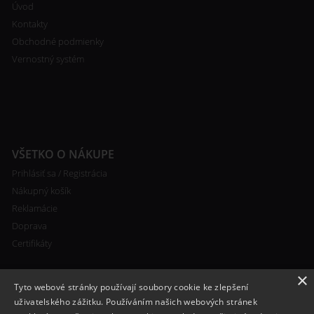
Úvod
Kontakty
Obchodné podmienky
Vernostný systém
VŠETKO O NÁKUPE
Prihlásiť sa / Registrácia
Nákupný košík
Reklamácie
Doprava
Certifikáty
×
Tyto webové stránky používají soubory cookie ke zlepšení
uživatelského zážitku. Používáním našich webových stránek