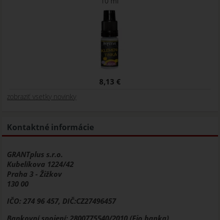
10 ml
8,13 €
zobraziť vsetky novinky
Kontaktné informácie
GRANTplus s.r.o.
Kubelíkova 1224/42
Praha 3 - Žižkov
130 00
IČO: 274 96 457, DIČ:CZ27496457
Bankovní spojení: 2800775540/2010 (Fio banka)