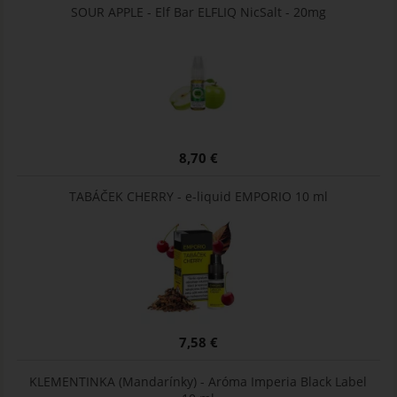
SOUR APPLE - Elf Bar ELFLIQ NicSalt - 20mg
8,70 €
TABÁČEK CHERRY - e-liquid EMPORIO 10 ml
7,58 €
KLEMENTINKA (Mandarínky) - Aróma Imperia Black Label