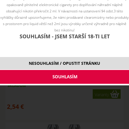
opakovaně plnitelné elektronické cigarety pro doplňování náhradní náplně
obsahující nikotin překročit 2 ml. V návaznosti na ustanovení §4 odst.3 této
vyhlášky důrazně upozorňujeme, že námi prodávané clearomizéry nebo produkty
s prostorem pro liquid větší než 2ml jsou výrobky určené výhradně pro náplně
bez nikotinu!
SOUHLASÍM - JSEM STARŠÍ 18-TI LET
NESOUHLASÍM / OPUSTIT STRÁNKU
Náhradná žhaviaca hlava Joyetech BF pre Cubis, eGo AIO
SKLADOM
Varianty
2,54
€