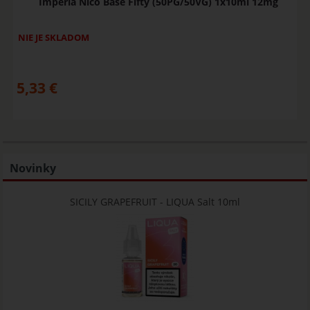
Imperia Nico Base Fifty (50PG/50VG) 1x10ml 12mg
NIE JE SKLADOM
5,33
€
Novinky
SICILY GRAPEFRUIT - LIQUA Salt 10ml