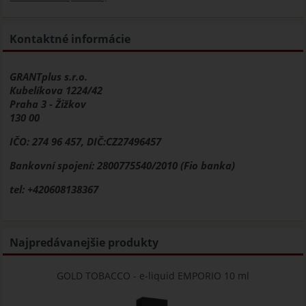
Kontaktné informácie
GRANTplus s.r.o.
Kubelíkova 1224/42
Praha 3 - Žižkov
130 00
IČO: 274 96 457, DIČ:CZ27496457
Bankovní spojení: 2800775540/2010 (Fio banka)
tel: +420608138367
Najpredávanejšie produkty
GOLD TOBACCO - e-liquid EMPORIO 10 ml