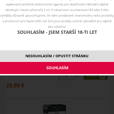
opakovaně plnitelné elektronické cigarety pro doplňování náhradní náplně
obsahující nikotin překročit 2 ml. V návaznosti na ustanovení §4 odst.3 této
vyhlášky důrazně upozorňujeme, že námi prodávané clearomizéry nebo produkty
s prostorem pro liquid větší než 2ml jsou výrobky určené výhradně pro náplně
bez nikotinu!
SOUHLASÍM - JSEM STARŠÍ 18-TI LET
Imperia Nico Base Fifty (50PG/50VG) 5x10ml 3mg
NESOUHLASÍM / OPUSTIT STRÁNKU
SKLADOM
ks
23,95
€