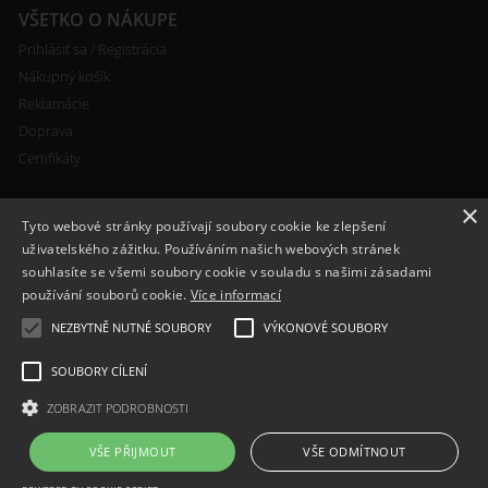
VŠETKO O NÁKUPE
Prihlásiť sa / Registrácia
Nákupný košík
Reklamácie
Doprava
Certifikáty
×
Tyto webové stránky používají soubory cookie ke zlepšení
uživatelského zážitku. Používáním našich webových stránek
souhlasíte se všemi soubory cookie v souladu s našimi zásadami
RYCHLÝ KONTAKT
používání souborů cookie.
Více informací
+420 608 138 367
NEZBYTNĚ NUTNÉ SOUBORY
VÝKONOVÉ SOUBORY
info@bomba-cig.sk
SOUBORY CÍLENÍ
ZOBRAZIT PODROBNOSTI
VŠE PŘIJMOUT
VŠE ODMÍTNOUT