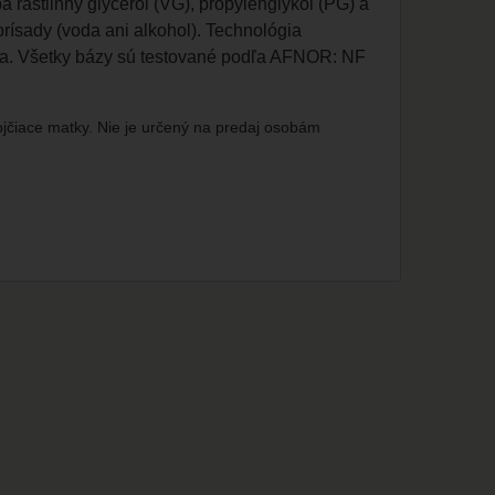
 rastlinný glycerol (VG), propylénglykol (PG) a
prísady (voda ani alkohol). Technológia
ria. Všetky bázy sú testované podľa AFNOR: NF
ojčiace matky. Nie je určený na predaj osobám