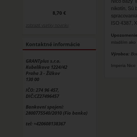
Nico bázy I
nikotín. Sú
8,70 €
spracovania
ISO 4387, 
zobraziť vsetky novinky
Upozornenie
mladším ako 
Kontaktné informácie
Výrobca:
Bou
GRANTplus s.r.o.
Imperia Nico
Kubelíkova 1224/42
Praha 3 - Žižkov
130 00
IČO: 274 96 457,
DIČ:CZ27496457
Bankovní spojení:
2800775540/2010 (Fio banka)
tel: +420608138367