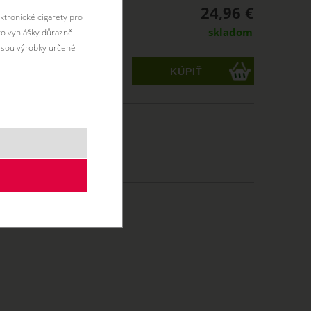
24,96 €
ktronické cigarety pro
skladom
éto vyhlášky důrazně
jsou výrobky určené
ks
10 ml
50/50