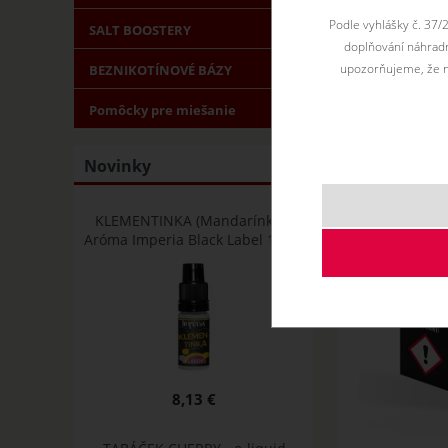
Podle vyhlášky č. 37/
SALT BOOSTERY
doplňování náhradní
upozorňujeme, že n
BEZNIKOTÍNOVÉ BÁZY
Pomôcky pre miešanie
Novinky
KLEMENTINKA (Mandarínky) -
Aróma Imperia Black Label 10 ml
8,13 €