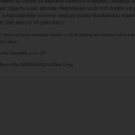
mperia sú určené na miešanie vlastných e-liquidov. Obsahujú iba
 bez zápachu a bez príchute. Nepridávajú sa do nich žiadne iné 
 a najkvalitnejšie suroviny zaručujú vysoký štandard báz Impe
XP D90-300-2 a XP D90-300-3
:
Tento výrobok obsahuje nikotín a nie je vhodný pre tehotné ženy a d
18 rokov.
doir Samadhi, s.r.o. ČR
 Base Fifty (50PG/50VG) 5x10ml 12mg