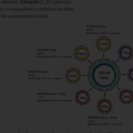
nikotínu:
12mg/ml
(1,2% objemu)
čky s kvapkadlom a detskou poistkou
né v papierovej krabici