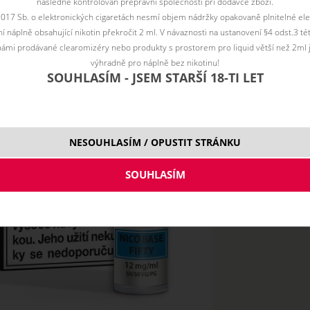
následně kontrolován přepravní společností při dodávce zboží.
2017 Sb. o elektronických cigaretách nesmí objem nádržky opakovaně plnitelné ele
 náplně obsahující nikotin překročit 2 ml. V návaznosti na ustanovení §4 odst.3 t
ámi prodávané clearomizéry nebo produkty s prostorem pro liquid větší než 2ml 
výhradně pro náplně bez nikotinu!
SOUHLASÍM - JSEM STARŠÍ 18-TI LET
NESOUHLASÍM / OPUSTIT STRÁNKU
12 mg
5x