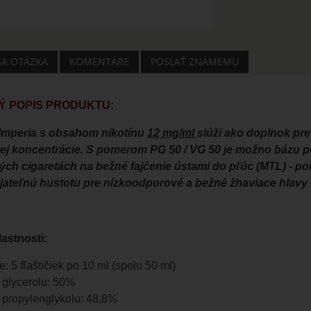
ŠA OTÁZKA
KOMENTÁRE
POSLAŤ ZNÁMEMU
 POPIS PRODUKTU:
Imperia s obsahom nikotínu
12 mg/ml
slúži ako doplnok pre
j koncentrácie. S pomerom PG 50 / VG 50 je možno bázu p
kých cigaretách na bežné fajčenie ústami do pľúc (MTL) - p
ijateľnú hustotu pre nízkoodporové a bežné žhaviace hlavy
astnosti:
e: 5 fľaštičiek po 10 ml (spolu 50 ml)
 glycerolu: 50%
 propylenglykolu: 48,8%