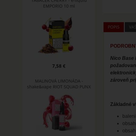
TABÁČEK CHERRY - e-liquid
EMPORIO 10 ml
POPIS
VA
PODROBNÝ
Nico Base 
7,58 €
požadovane
elektronic
zároveň pr
MALINOVÁ LIMONÁDA -
shake&vape RIOT SQUAD PUNX
Základné vl
baleni
obsah
obsah