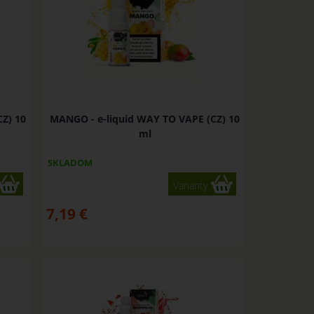
CZ) 10
MANGO - e-liquid WAY TO VAPE (CZ) 10
ml
SKLADOM
Varianty
7,19
€