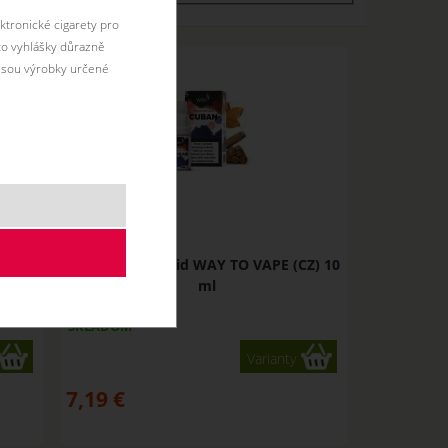
ktronické cigarety pro
éto vyhlášky důrazně
jsou výrobky určené
Z) 10
CUBAN - e-liquid WAY TO VAPE (CZ) 10
ml
SKLADOM
Varianty
7,19
€