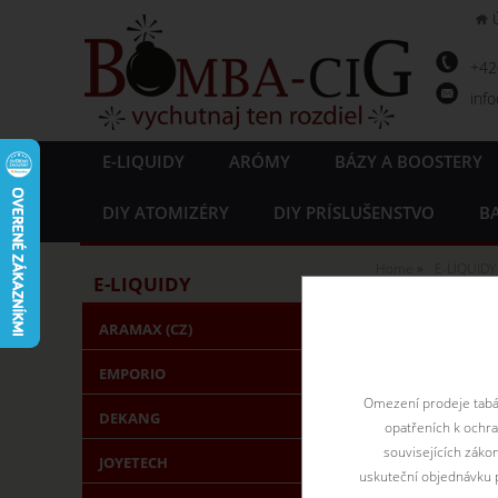
+4
inf
E-LIQUIDY
ARÓMY
BÁZY A BOOSTERY
DIY ATOMIZÉRY
DIY PRÍSLUŠENSTVO
BA
Home
E-LIQUIDY
E-LIQUIDY
E-liqui
ARAMAX (CZ)
EMPORIO
Omezení prodeje tabák
DEKANG
opatřeních k ochr
souvisejících záko
JOYETECH
uskuteční objednávku p