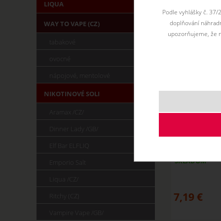
LIQUA
Podle vyhlášky č. 37/
doplňování náhradní
WAY TO VAPE (CZ)
upozorňujeme, že n
tabakové
ovocné
nápojové, mentolové
NIKOTINOVÉ SOLI
Aramax /CZ/
Dinner Lady /GB/
AMERICAN - e
Elf Bar ELFLIQ
SKLADOM
Emporio Salt
Liqua /CZ/
7,19
€
Ritchy (CZ)
Vampire Vape /GB/