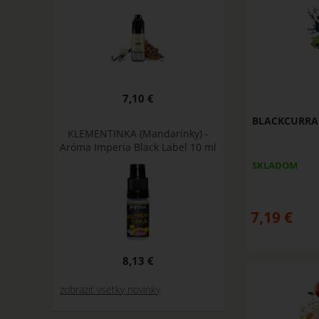
7,10 €
BLACKCURRAN
KLEMENTINKA (Mandarínky) -
Aróma Imperia Black Label 10 ml
SKLADOM
7,19
€
8,13 €
zobraziť vsetky novinky