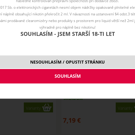
následně kontrolován přepravní společností při dodávce zboží.
2017 Sb. o elektronických cigaretách nesmí objem nádržky opakovaně plnitelné ele
 náplně obsahující nikotin překročit 2 ml. V návaznosti na ustanovení §4 odst.3 t
ámi prodávané clearomizéry nebo produkty s prostorem pro liquid větší než 2ml 
výhradně pro náplně bez nikotinu!
SOUHLASÍM - JSEM STARŠÍ 18-TI LET
NESOUHLASÍM / OPUSTIT STRÁNKU
-liquid WAY TO VAPE (CZ)
BRIGHT - e-liquid WAY TO VAPE (C
10 ml
ml
SKLADOM
Varianty
Varianty
7,19
€