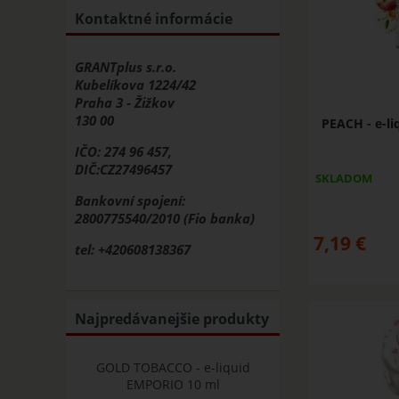
Kontaktné informácie
GRANTplus s.r.o.
Kubelíkova 1224/42
Praha 3 - Žižkov
130 00
PEACH - e-l
IČO: 274 96 457,
DIČ:CZ27496457
SKLADOM
Bankovní spojení:
2800775540/2010 (Fio banka)
7,19
€
tel: +420608138367
Najpredávanejšie produkty
GOLD TOBACCO - e-liquid
EMPORIO 10 ml