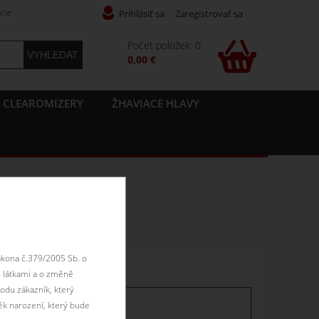
cie
Prihlásiť sa
Zaregistrovať sa
Počet položek: 0
0,00 €
CLEAROMIZERY
ŽHAVIACE HLAVY
ákona č.379/2005 Sb. o
n skladom
 látkami a o změně
odu zákazník, který
ěk narození, který bude
skladem
skladom