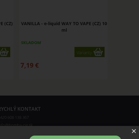
E (CZ)
VANILLA - e-liquid WAY TO VAPE (CZ) 10
ml
SKLADOM
Varianty
7,19
€
RYCHLÝ KONTAKT
420 608 138 367
nfo@bomba-cig.sk
×