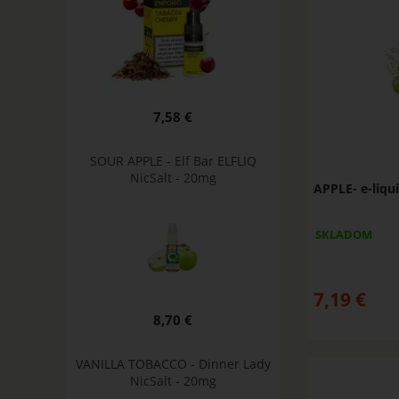
7,58 €
SOUR APPLE - Elf Bar ELFLIQ
NicSalt - 20mg
APPLE- e-liqu
SKLADOM
7,19
€
8,70 €
VANILLA TOBACCO - Dinner Lady
NicSalt - 20mg