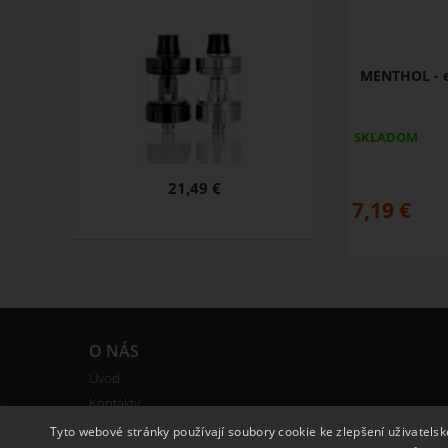
MENTHOL - e
SKLADOM
21,49 €
7,19
€
O NÁS
Úvod
Kontakty
Obchodné podmienky
Tyto webové stránky používají soubory cookie ke zlepšení uživatels