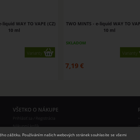
-liquid WAY TO VAPE (CZ)
TWO MINTS - e-liquid WAY TO VAP
10 ml
10 ml
SKLADOM
Varianty
Varianty
7,19
€
VŠETKO O NÁKUPE
Prihlásiť sa / Registrácia
+
Nákupný košík
i
Reklamácie
kého zážitku. Používáním našich webových stránek souhlasíte se všemi