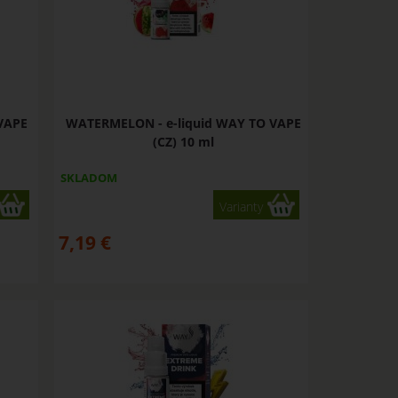
VAPE
WATERMELON - e-liquid WAY TO VAPE
(CZ) 10 ml
SKLADOM
Varianty
7,19
€