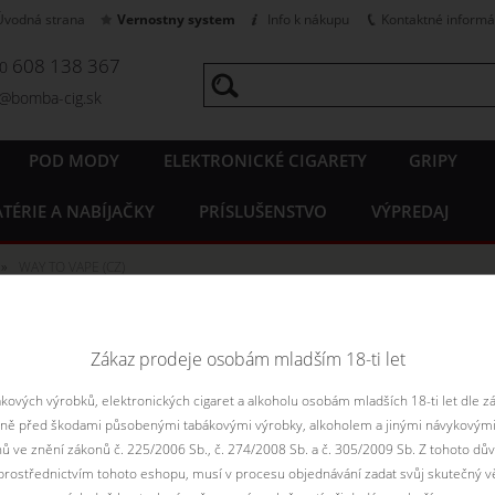
Úvodná strana
Vernostny system
Info k nákupu
Kontaktné informá
608 138 367
20
o@bomba-cig.sk
POD MODY
ELEKTRONICKÉ CIGARETY
GRIPY
TÉRIE A NABÍJAČKY
PRÍSLUŠENSTVO
VÝPREDAJ
WAY TO VAPE (CZ)
dy WAY TO VAPE (CZ)
Zákaz prodeje osobám mladším 18-ti let
ových výrobků, elektronických cigaret a alkoholu osobám mladších 18-ti let dle z
Zoradiť podľa:
Le
aně před škodami působenými tabákovými výrobky, alkoholem a jinými návykovými
Filtr dostupnosti
nů ve znění zákonů č. 225/2006 Sb., č. 274/2008 Sb. a č. 305/2009 Sb. Z tohoto dův
rostřednictvím tohoto eshopu, musí v procesu objednávání zadat svůj skutečný v
nie je skladom
nie je skladom
skadom