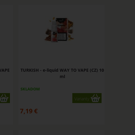
 VAPE
TURKISH - e-liquid WAY TO VAPE (CZ) 10
ml
SKLADOM
Varianty
7,19
€