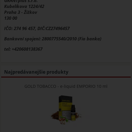
GRANTplus s.r.o.
Kubelíkova 1224/42
Praha 3 - Žižkov
130 00
IČO: 274 96 457, DIČ:CZ27496457
Bankovní spojení: 2800775540/2010 (Fio banka)
tel: +420608138367
Najpredávanejšie produkty
GOLD TOBACCO - e-liquid EMPORIO 10 ml