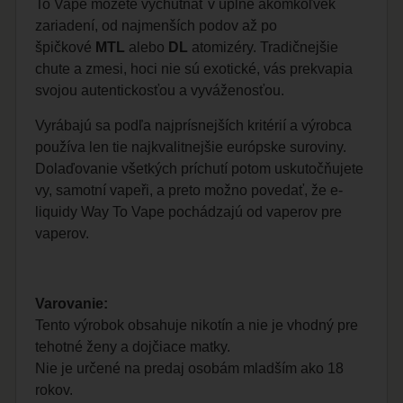
To Vape môžete vychutnať v úplne akomkoľvek
zariadení, od najmenších podov až po
špičkové
MTL
alebo
DL
atomizéry. Tradičnejšie
chute a zmesi, hoci nie sú exotické, vás prekvapia
svojou autentickosťou a vyváženosťou.
Vyrábajú sa podľa najprísnejších kritérií a výrobca
používa len tie najkvalitnejšie európske suroviny.
Dolaďovanie všetkých príchutí potom uskutočňujete
vy, samotní vapeři, a preto možno povedať, že e-
liquidy Way To Vape pochádzajú od vaperov pre
vaperov.
Varovanie:
Tento výrobok obsahuje nikotín a nie je vhodný pre
tehotné ženy a dojčiace matky.
Nie je určené na predaj osobám mladším ako 18
rokov.