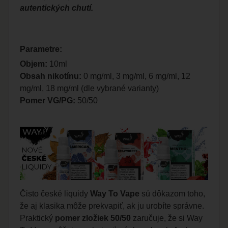
autentických chutí.
Parametre:
Objem:
10ml
Obsah nikotínu:
0 mg/ml, 3 mg/ml, 6 mg/ml, 12
mg/ml, 18 mg/ml (dle vybrané varianty)
Pomer VG/PG:
50/50
Čisto české liquidy
Way To Vape
sú dôkazom toho,
že aj klasika môže prekvapiť, ak ju urobíte správne.
Praktický
pomer zložiek 50/50
zaručuje, že si Way