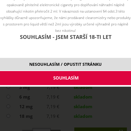
opakovaně plnitelné elektronické cigarety pro doplňování náhradní náplně
obsahující nikotin překročit 2 ml. V návaznosti na ustanovení §4 odst.3 této
vyhlášky důrazně upozorňujeme, že námi prodávané clearomizéry nebo produkty
s prostorem pro liquid větší než 2ml jsou výrobky určené výhradně pro náplně
bez nikotinu!
SOUHLASÍM - JSEM STARŠÍ 18-TI LET
NESOUHLASÍM / OPUSTIT STRÁNKU
Vyberte variantu:
0 mg
7,19 €
skladom
3 mg
7,19 €
skladom
6 mg
7,19 €
skladom
12 mg
7,19 €
skladom
18 mg
7,19 €
skladom