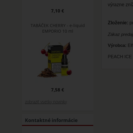
výrazne zní
7,10 €
Zloženie:
pr
TABÁČEK CHERRY - e-liquid
EMPORIO 10 ml
Zákaz preda
Výrobca:
Elf
PEACH ICE -
7,58 €
zobraziť vsetky novinky
Kontaktné informácie