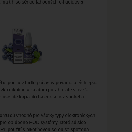
 na trh so sériou lahodných e-liquidov
s
ho pocitu v hrdle počas vapovania a rýchlejšia
vku nikotínu v každom poťahu, ale v oveľa
 ušetríte kapacitu batérie a tiež spotrebu
tomu sú vhodné pre všetky typy elektronických
j pre obľúbené POD systémy, ktoré sú síce
ri použití s nikotínovou soľou sa spotreba