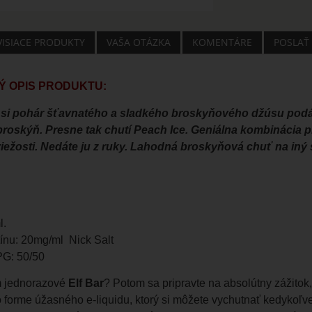
VISIACE PRODUKTY
VAŠA OTÁZKA
KOMENTÁRE
POSLAŤ
 OPIS PRODUKTU:
 si pohár šťavnatého a sladkého broskyňového džúsu pod
broskýň. Presne tak chutí Peach Ice. Geniálna kombinácia 
viežosti. Nedáte ju z ruky. Lahodná broskyňová chuť na iný
l.
ínu: 20mg/ml Nick Salt
G: 50/50
m jednorazové
Elf Bar
? Potom sa pripravte na absolútny zážitok
 forme úžasného e-liquidu, ktorý si môžete vychutnať kedykoľv