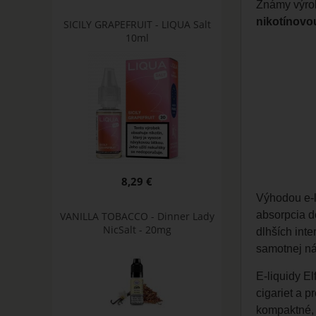
Známy výrob
nikotínovo
SICILY GRAPEFRUIT - LIQUA Salt
10ml
8,29 €
Výhodou e-
absorpcia d
VANILLA TOBACCO - Dinner Lady
NicSalt - 20mg
dlhších inte
samotnej ná
E-liquidy El
cigariet a 
kompaktné, 