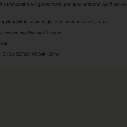
ži a kompaktná e-cigareta zrazu ponúkne podobnú výdrž ako väčš
opylénglykol, rastlinný glycerol, nikotínová soľ, aróma
ja osobám mladším ako 18 rokov.
 Bar
 Elf Bar ELFLIQ NicSalt - 20mg