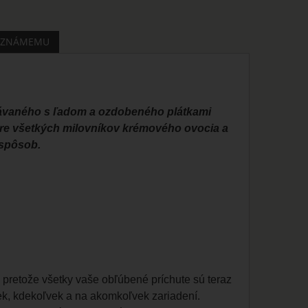
 ZNÁMEMU
ávaného s ľadom a ozdobeného plátkami
pre všetkých milovníkov krémového ovocia a
 spôsob.
, pretože všetky vaše obľúbené príchute sú teraz
ek, kdekoľvek a na akomkoľvek zariadení.