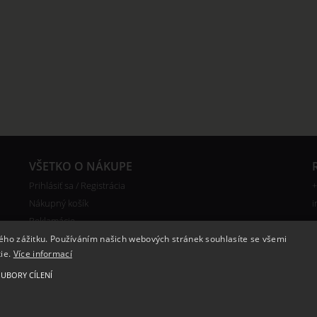
VŠETKO O NÁKUPE
Prihlásiť sa / Registrácia
+
Nákupný košík
i
Reklamácie
Doprava
kého zážitku. Používáním našich webových stránek souhlasíte se všemi
kie.
Více informací
Certifikáty
UBORY CÍLENÍ