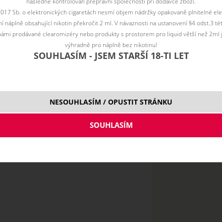
následně kontrolován přepravní společností při dodávce zboží.
2017 Sb. o elektronických cigaretách nesmí objem nádržky opakovaně plnitelné ele
 náplně obsahující nikotin překročit 2 ml. V návaznosti na ustanovení §4 odst.3 t
ámi prodávané clearomizéry nebo produkty s prostorem pro liquid větší než 2ml 
výhradně pro náplně bez nikotinu!
SOUHLASÍM - JSEM STARŠÍ 18-TI LET
NESOUHLASÍM / OPUSTIT STRÁNKU
20 Nick
Salt mg