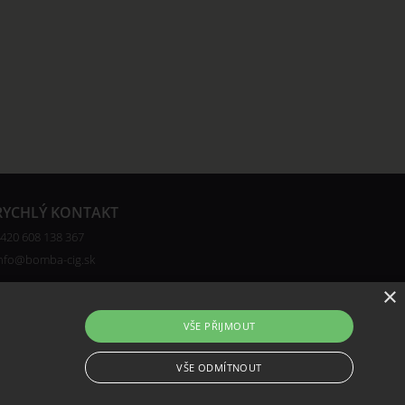
RYCHLÝ KONTAKT
420 608 138 367
nfo@bomba-cig.sk
×
VŠE PŘIJMOUT
VŠE ODMÍTNOUT