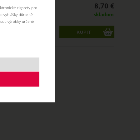
8,70 €
ktronické cigarety pro
skladom
éto vyhlášky důrazně
jsou výrobky určené
ks
MTL
10 ml
50/50