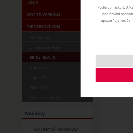
LIQUA
Podle vyhlášky č. 37/
doplňování náhradní
WAY TO VAPE (CZ)
upozorňujeme, že n
NIKOTINOVÉ SOLI
Aramax /CZ/
Dinner Lady /GB/
Elf Bar ELFLIQ
Emporio Salt
Liqua /CZ/
Ritchy (CZ)
Vampire Vape /GB/
Novinky
MALINOVÁ LIMONÁDA -