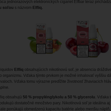
ca jednorazových elektronických cigariet Elfbar teraz prichádza
u soľou
s názvom
Elfliq.
liquidov
Elfliq
obsahujúcich nikotínovú soľ, je absencia dráždivé
o organizmu. Vďaka týmto prvkom je možné inhalovať vyššiu dá
rvaloch. Vďaka tomu výrazne predĺžite životnosť žhaviacich hláv,
plne.
fliq obsahujú
50 % propylénglykolu a 50 % glycerolu
. Vďaka 
produkujú dostatočné množstvo pary. Nikotínová soľ je ideálna a
ale ponúkajú obmedzenú kapacitu batérie alebo menšiu náplň. P