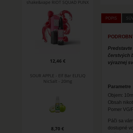
shake&vape RIOT SQUAD PUNX
POPIS
SÚ
PODROBNÝ
Predstavte
čerstvých 
12,46 €
výraznej s
SOUR APPLE - Elf Bar ELFLIQ
NicSalt - 20mg
Parametre
Objem: 10m
Obsah nikot
Pomer VG/P
Páči sa vá
dostupné vo
8,70 €