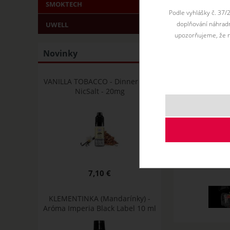
SMOKTECH
Podle vyhlášky č. 37/
doplňování náhradní
UWELL
upozorňujeme, že n
Novinky
VANILLA TOBACCO - Dinner Lady
NicSalt - 20mg
7,10 €
KLEMENTINKA (Mandarínky) -
Aróma Imperia Black Label 10 ml