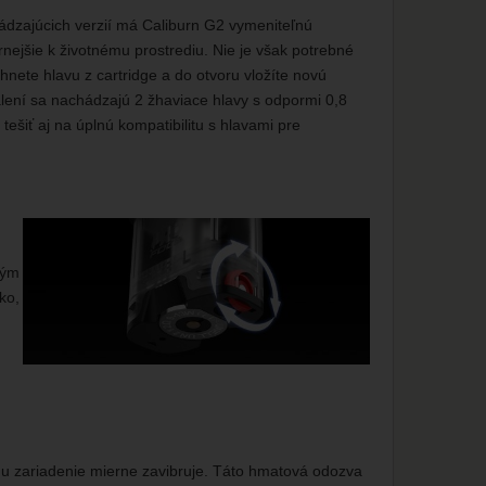
ádzajúcich verzií má Caliburn G2 vymeniteľnú
rnejšie k životnému prostrediu. Nie je však potrebné
hnete hlavu z cartridge a do otvoru vložíte novú
lení sa nachádzajú 2 žhaviace hlavy s odpormi 0,8
ešiť aj na úplnú kompatibilitu s hlavami pre
ným
ko,
ému zariadenie mierne zavibruje. Táto hmatová odozva