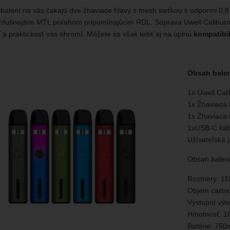
balení na vás čakajú dve žhaviace hlavy s mesh sieťkou s odpormi 0,
dušnejším MTL poťahom pripomínajúcim RDL. Súprava Uwell Caliburn G
a praktickosť vás ohromí. Môžete sa však tešiť aj na úplnú
kompatibil
Obsah balen
1x Uwell Cal
1x Žhaviaca
1x Žhaviaca
1xUSB-C káb
Užívateľská 
Obsah baleni
Rozmery: 1
Objem cartri
Výstupní vý
Hmotnosť: 1
Batérie: 75