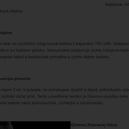
Nabíjanie: 
íková zliatina
bijanie
 tele sa nachádza integrovaná batéria s kapacitou 750 mAh. Integrov
ýkon pri každom poťahu. Samozrejme podporuje rýchle nabíjanie batéri
ipojte kábel a kedykoľvek pohodlne a rýchlo dobite batériu.
 horným plnením
objem 2 ml. V prípade, že potrebujete doplniť e-liquid, jednoducho vyb
a môžete začať plniť. Tento osvedčený systém je hlavnou výsadou celej 
enie nebolo nikdy jednoduchšie, rýchlejšie a intuitívnejšie.
Výmena žhaviacej hlavy