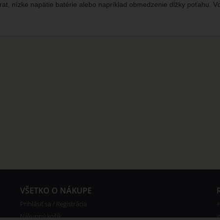
krat, nízke napätie batérie alebo napríklad obmedzenie dĺžky poťahu.
VŠETKO O NÁKUPE
Prihlásiť sa / Registrácia
+
Nákupný košík
i