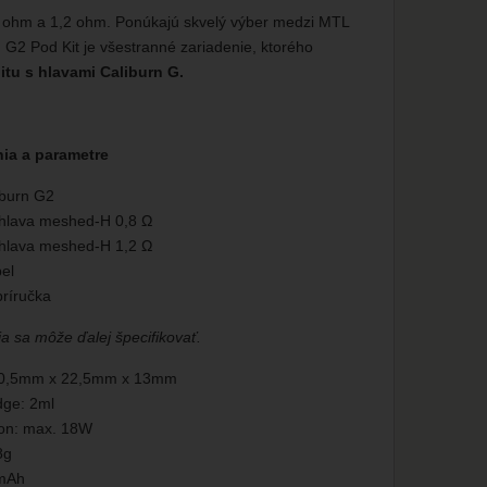
8 ohm a 1,2 ohm. Ponúkajú skvelý výber medzi MTL
2 Pod Kit je všestranné zariadenie, ktorého
itu s hlavami Caliburn G.
ia a parametre
iburn G2
 hlava meshed-H 0,8 Ω
 hlava meshed-H 1,2 Ω
el
príručka
a sa môže ďalej špecifikovať.
10,5mm x 22,5mm x 13mm
dge: 2ml
kon: max. 18W
8g
0mAh