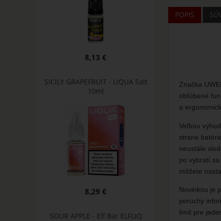
POPIS
SÚ
8,13 €
SICILY GRAPEFRUIT - LIQUA Salt
Značka UWELL
10ml
obľúbené fun
a ergonomická
Veľkou výhod
strane batéri
neustále sled
po vybratí sa
môžete nastav
Novinkou je 
8,29 €
poruchy infor
limit pre jed
SOUR APPLE - Elf Bar ELFLIQ