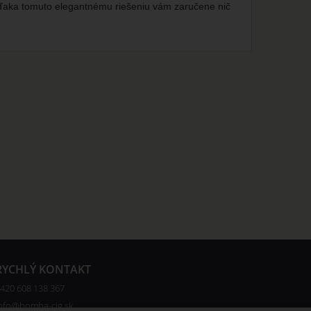
 Vďaka tomuto elegantnému riešeniu vám zaručene nič
RYCHLÝ KONTAKT
420 608 138 367
nfo@bomba-cig.sk