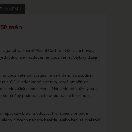
 ZNÁMEMU
750 mAh
cigariet Caliburn! Model Caliburn G2 si zachováva
 jednoduchšie každodenné používanie. Štýlový dizajn
mu používateľovi vystačí na celý deň. Na spodnej
verzie G2 je priehľadné okienko, ktoré umožňuje
rešla niekoľkými inováciami. Náustok má zúžený tvar,
jdete otočný prstenec airflow, pomocou ktorého si
haptickú vibračnú odozvu, ktorá vás v prípade
 alebo nízkeho napätia batérie, alebo keď sa prekročí