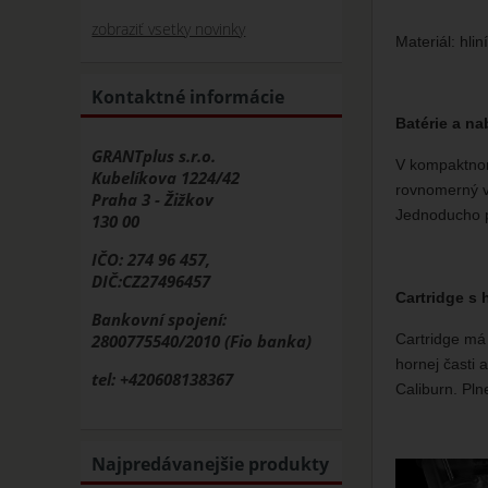
zobraziť vsetky novinky
Materiál: hlin
Kontaktné informácie
Batérie a na
GRANTplus s.r.o.
V kompaktnom
Kubelíkova 1224/42
rovnomerný v
Praha 3 - Žižkov
Jednoducho pr
130 00
IČO: 274 96 457,
DIČ:CZ27496457
Cartridge s
Bankovní spojení:
Cartridge má 
2800775540/2010 (Fio banka)
hornej časti 
tel: +420608138367
Caliburn. Pln
Najpredávanejšie produkty