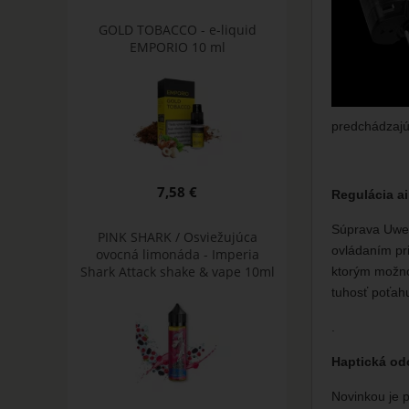
GOLD TOBACCO - e-liquid
EMPORIO 10 ml
predchádzajú
7,58 €
Regulácia ai
Súprava Uwel
PINK SHARK / Osviežujúca
ovládaním pr
ovocná limonáda - Imperia
Shark Attack shake & vape 10ml
ktorým možno 
tuhosť poťah
.
Haptická od
Novinkou je p