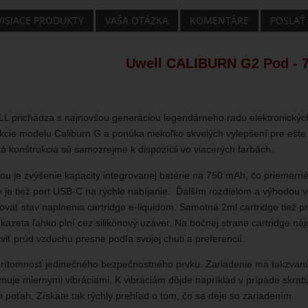
VISIACE PRODUKTY
VAŠA OTÁZKA
KOMENTÁRE
POSLAŤ
Uwell CALIBURN G2 Pod - 
 prichádza s najnovšou generáciou legendárneho radu elektronických 
kcie modelu Caliburn G a ponúka niekoľko skvelých vylepšení pre ešte
 konštrukcia sú samozrejme k dispozícii vo viacerých farbách.
ou je zvýšenie kapacity integrovanej batérie na 750 mAh, čo priemerné
e je tiež port USB-C na rýchle nabíjanie. Ďalším rozdielom a výhodou 
ovať stav naplnenia cartridge e-liquidom. Samotná 2ml cartridge tiež p
 kazeta ľahko plní cez silikónový uzáver. Na bočnej strane cartridge ná
iť prúd vzduchu presne podľa svojej chuti a preferencií.
prítomnosť jedinečného bezpečnostného prvku. Zariadenie má takzvanú 
muje miernymi vibráciami. K vibráciám dôjde napríklad v prípade skratu
en poťah. Získate tak rýchly prehľad o tom, čo sa deje so zariadením.