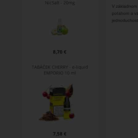
NicSalt - 20mg
V základnom 
poťahom a vz
jednoduchosť 
8,70 €
TABÁČEK CHERRY - e-liquid
EMPORIO 10 ml
7,58 €