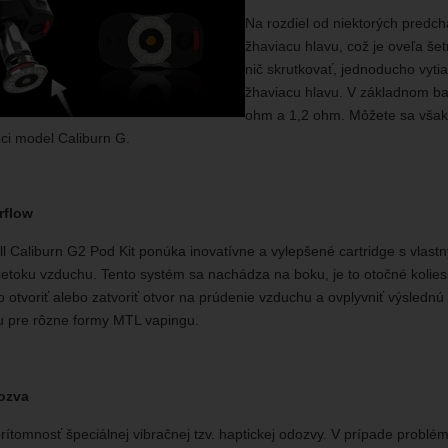
Na rozdiel od niektorých predch
žhaviacu hlavu, což je oveľa šet
nič skrutkovať, jednoducho vytia
žhaviacu hlavu. V základnom ba
ohm a 1,2 ohm. Môžete sa však t
ci model Caliburn G.
rflow
l Caliburn G2 Pod Kit ponúka inovatívne a vylepšené cartridge s vlast
ietoku vzduchu. Tento systém sa nachádza na boku, je to otočné kolies
otvoriť alebo zatvoriť otvor na prúdenie vzduchu a ovplyvniť výslednú
u pre rôzne formy MTL vapingu.
ozva
rítomnosť špeciálnej vibračnej tzv. haptickej odozvy. V prípade probl