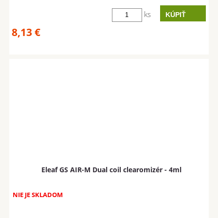
ks
8,13
€
Eleaf GS AIR-M Dual coil clearomizér - 4ml
NIE JE SKLADOM