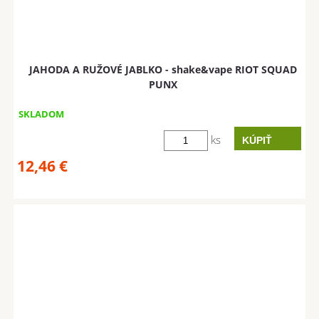
JAHODA A RUŽOVÉ JABLKO - shake&vape RIOT SQUAD
PUNX
SKLADOM
ks
12,46
€