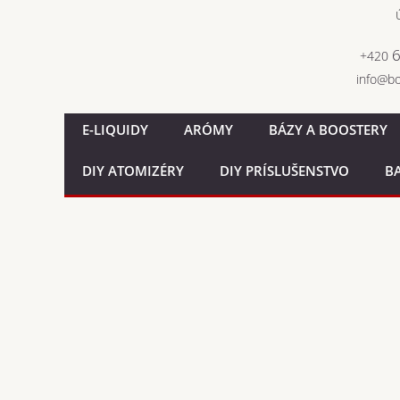
+4
inf
E-LIQUIDY
ARÓMY
BÁZY A BOOSTERY
DIY ATOMIZÉRY
DIY PRÍSLUŠENSTVO
BA
E-LIQUIDY
ARÓMY
BÁZY a BOOSTERY
POD MODY
ELEKTRONICKÉ CIGARETY