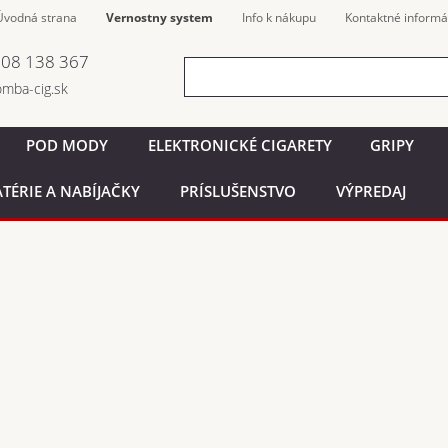
Úvodná strana
Vernostny system
Info k nákupu
Kontaktné informá
608 138 367
20
o@bomba-cig.sk
POD MODY
ELEKTRONICKÉ CIGARETY
GRIPY
TÉRIE A NABÍJAČKY
PRÍSLUŠENSTVO
VÝPREDAJ