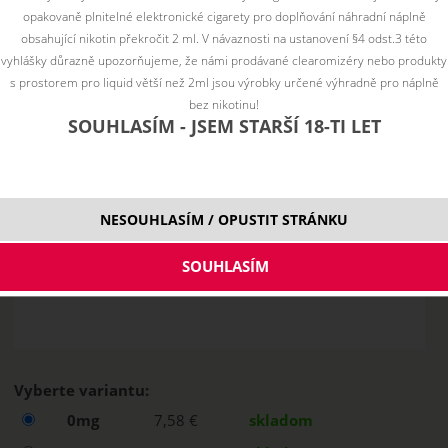
opakovaně plnitelné elektronické cigarety pro doplňování náhradní náplně
obsahující nikotin překročit 2 ml. V návaznosti na ustanovení §4 odst.3 této
vyhlášky důrazně upozorňujeme, že námi prodávané clearomizéry nebo produkty
s prostorem pro liquid větší než 2ml jsou výrobky určené výhradně pro náplně
bez nikotinu!
SOUHLASÍM - JSEM STARŠÍ 18-TI LET
NESOUHLASÍM / OPUSTIT STRÁNKU
Vyberte variantu:
0mg
7,58 €
skladom