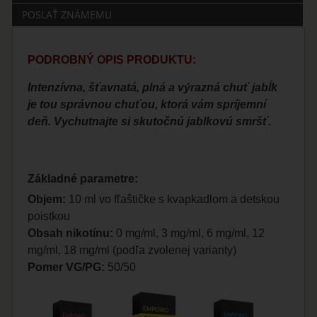
POSLAŤ ZNÁMEMU
PODROBNÝ OPIS PRODUKTU:
Intenzívna, šťavnatá, plná a výrazná chuť jabĺk
je tou správnou chuťou, ktorá vám spríjemní
deň. Vychutnajte si skutočnú jablkovú smršť.
Základné parametre:
Objem:
10 ml vo fľaštičke s kvapkadlom a detskou
poistkou
Obsah nikotínu:
0 mg/ml, 3 mg/ml, 6 mg/ml, 12
mg/ml, 18 mg/ml (podľa zvolenej varianty)
Pomer VG/PG:
50/50