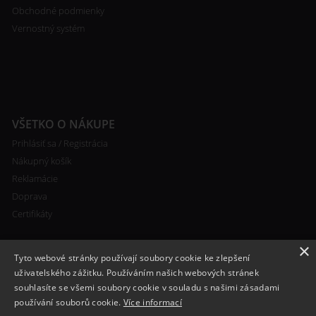
Obchodné podmienky
Vernostný systém
VŠETKO O NÁKUPE
Prihlásiť sa / Registrácia
Nákupný košík
Reklamácie
Doprava
Certifikáty
×
Tyto webové stránky používají soubory cookie ke zlepšení
uživatelského zážitku. Používáním našich webových stránek
souhlasíte se všemi soubory cookie v souladu s našimi zásadami
RYCHLÝ KONTAKT
používání souborů cookie.
Více informací
+420 608 138 367