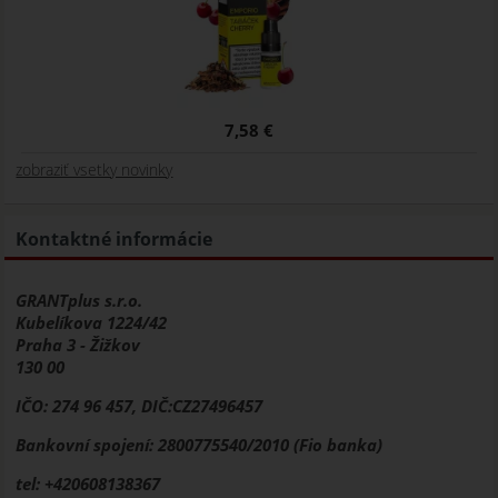
7,58 €
zobraziť vsetky novinky
Kontaktné informácie
GRANTplus s.r.o.
Kubelíkova 1224/42
Praha 3 - Žižkov
130 00
IČO: 274 96 457, DIČ:CZ27496457
Bankovní spojení: 2800775540/2010 (Fio banka)
tel: +420608138367