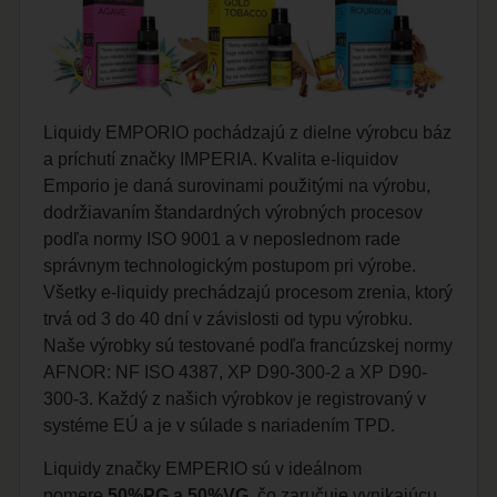
Liquidy EMPORIO pochádzajú z dielne výrobcu báz
a príchutí značky IMPERIA. Kvalita e-liquidov
Emporio je daná surovinami použitými na výrobu,
dodržiavaním štandardných výrobných procesov
podľa normy ISO 9001 a v neposlednom rade
správnym technologickým postupom pri výrobe.
Všetky e-liquidy prechádzajú procesom zrenia, ktorý
trvá od 3 do 40 dní v závislosti od typu výrobku.
Naše výrobky sú testované podľa francúzskej normy
AFNOR: NF ISO 4387, XP D90-300-2 a XP D90-
300-3. Každý z našich výrobkov je registrovaný v
systéme EÚ a je v súlade s nariadením TPD.
Liquidy značky EMPERIO sú v ideálnom
pomere
50%PG a 50%VG
, čo zaručuje vynikajúcu