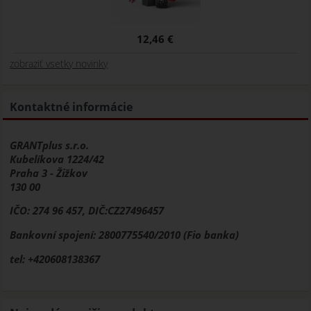
12,46 €
zobraziť vsetky novinky
Kontaktné informácie
GRANTplus s.r.o.
Kubelíkova 1224/42
Praha 3 - Žižkov
130 00
IČO: 274 96 457, DIČ:CZ27496457
Bankovní spojení: 2800775540/2010 (Fio banka)
tel: +420608138367