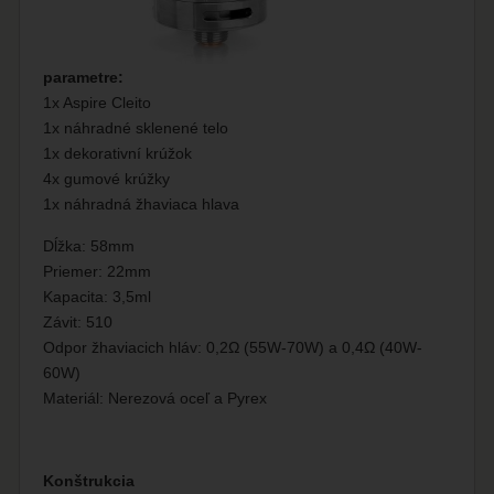
parametre:
1x Aspire Cleito
1x náhradné sklenené telo
1x dekorativní krúžok
4x gumové krúžky
1x náhradná žhaviaca hlava
Dĺžka: 58mm
Priemer: 22mm
Kapacita: 3,5ml
Závit: 510
Odpor žhaviacich hláv: 0,2Ω (55W-70W) a 0,4Ω (40W-
60W)
Materiál: Nerezová oceľ a Pyrex
Konštrukcia