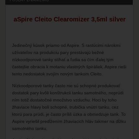
aSpire Cleito Clearomizer 3,5ml silver
Jedinečný kúsok priamo od Aspire. S rastúcimi nárokmi
užívateľov na produkciu pary prestávajú bežné
nízkoodporové tanky stíhať a ľudia sa čím ďalej tým
častejšie obracia k motaniu vlastných špiráliek. Aspire rieši
tento nedostatok svojím novým tankom Cleito.
Nízkoodporové tanky často nie sú schopné produkovať
dostatok pary kvôli konštrukcii tanku samotného, neprúdi
ním totiž dostatočné množstvo vzduchu. Hoci by toho
žhaviace hlavy boli schopné, trubička vnútri tanku, cez
ktorú para prúdi, je často príliš úzka a obmedzuje tank. To
Aspire vyriešil predĺžením žhaviacich hláv takmer na dĺžku
samotného tanku.