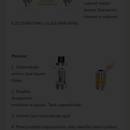
vyberať medzi
dvoma žhaviacimi
hlavami s odpormi
0,2Ω (55W-70W) a 0,4Ω (40W-60W).
Plnenie:
1. Odskrutkujte
vrchnú časť Aspire
Cleito.
2. Doplňte
dostatočné
množstvo e-liquidu. Tank neprepĺňajte.
3. Vrchnú časť naskrutkujte späť.
4. Pred použitím odporúčame vždy niekoľko minút počkať,