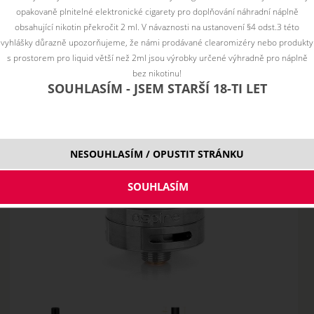
opakovaně plnitelné elektronické cigarety pro doplňování náhradní náplně
obsahující nikotin překročit 2 ml. V návaznosti na ustanovení §4 odst.3 této
vyhlášky důrazně upozorňujeme, že námi prodávané clearomizéry nebo produkty
s prostorem pro liquid větší než 2ml jsou výrobky určené výhradně pro náplně
bez nikotinu!
SOUHLASÍM - JSEM STARŠÍ 18-TI LET
NESOUHLASÍM / OPUSTIT STRÁNKU