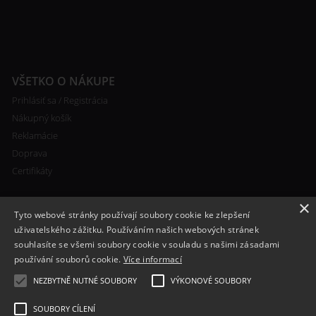
VŠETKO O NÁKUPE
Prihlásiť sa / Registrácia
Nákupný košík
Reklamácie
Doprava
Certifikáty
×
Tyto webové stránky používají soubory cookie ke zlepšení
uživatelského zážitku. Používáním našich webových stránek
souhlasíte se všemi soubory cookie v souladu s našimi zásadami
RYCHLÝ KONTAKT
používání souborů cookie.
Více informací
+420 608 138 367
NEZBYTNĚ NUTNÉ SOUBORY
VÝKONOVÉ SOUBORY
info@bomba-cig.sk
SOUBORY CÍLENÍ