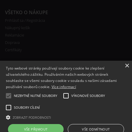
VŠETKO O NÁKUPE
Prihlásiť sa / Registrácia
Nákupný košík
Reklamácie
Doprava
Certifikáty
×
Tyto webové stránky používají soubory cookie ke zlepšení
uživatelského zážitku. Používáním našich webových stránek
souhlasíte se všemi soubory cookie v souladu s našimi zásadami
RYCHLÝ KONTAKT
používání souborů cookie.
Více informací
+420 608 138 367
NEZBYTNĚ NUTNÉ SOUBORY
VÝKONOVÉ SOUBORY
info@bomba-cig.sk
SOUBORY CÍLENÍ
ZOBRAZIT PODROBNOSTI
VŠE PŘIJMOUT
VŠE ODMÍTNOUT