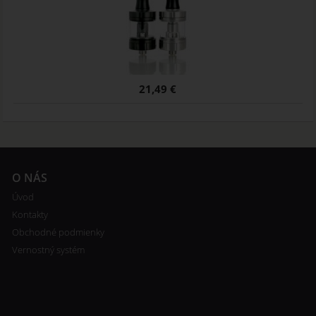
21,49 €
O NÁS
Úvod
Kontakty
Obchodné podmienky
Vernostný systém