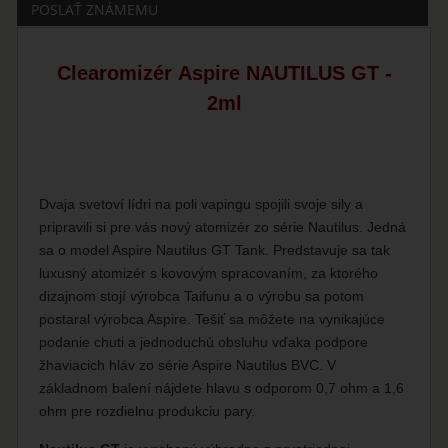
POSLAŤ ZNÁMEMU
Clearomizér Aspire NAUTILUS GT -
2ml
Dvaja svetoví lídri na poli vapingu spojili svoje sily a
pripravili si pre vás nový atomizér zo série Nautilus. Jedná
sa o model Aspire Nautilus GT Tank. Predstavuje sa tak
luxusný atomizér s kovovým spracovaním, za ktorého
dizajnom stojí výrobca Taifunu a o výrobu sa potom
postaral výrobca Aspire. Tešiť sa môžete na vynikajúce
podanie chuti a jednoduchú obsluhu vďaka podpore
žhaviacich hláv zo série Aspire Nautilus BVC. V
základnom balení nájdete hlavu s odporom 0,7 ohm a 1,6
ohm pre rozdielnu produkciu pary.