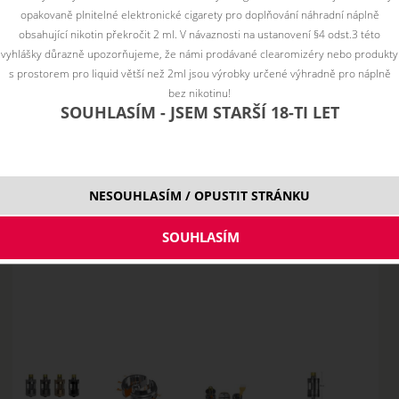
opakovaně plnitelné elektronické cigarety pro doplňování náhradní náplně
obsahující nikotin překročit 2 ml. V návaznosti na ustanovení §4 odst.3 této
vyhlášky důrazně upozorňujeme, že námi prodávané clearomizéry nebo produkty
s prostorem pro liquid větší než 2ml jsou výrobky určené výhradně pro náplně
bez nikotinu!
SOUHLASÍM - JSEM STARŠÍ 18-TI LET
NESOUHLASÍM / OPUSTIT STRÁNKU