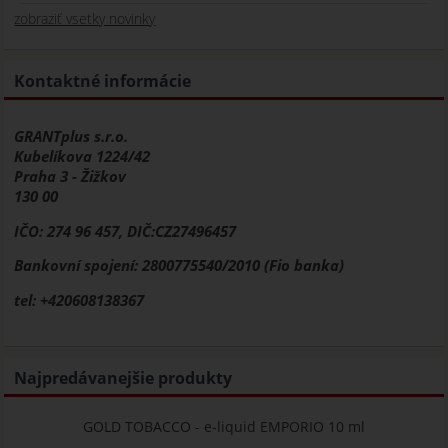
zobraziť vsetky novinky
Kontaktné informácie
GRANTplus s.r.o.
Kubelíkova 1224/42
Praha 3 - Žižkov
130 00
IČO: 274 96 457, DIČ:CZ27496457
Bankovní spojení: 2800775540/2010 (Fio banka)
tel: +420608138367
Najpredávanejšie produkty
GOLD TOBACCO - e-liquid EMPORIO 10 ml