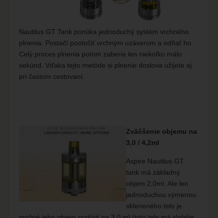
Nautilus GT Tank ponúka jednoduchý systém vrchného
plnenia. Postačí pootočiť vrchným uzáverom a odňať ho.
Celý proces plnenia potom zaberie len niekoľko málo
sekúnd. Vďaka tejto metóde si plnenie doslova užijete aj
pri častom cestovaní.
Zväčšenie objemu na
3,0 / 4,2ml
Aspire Nautilus GT
tank má základný
objem 2,0ml. Ale len
jednoduchou výmenou
skleneného telo je
možné jeho objem rozšíriť na 3,0 ml (toto telo má slabšie