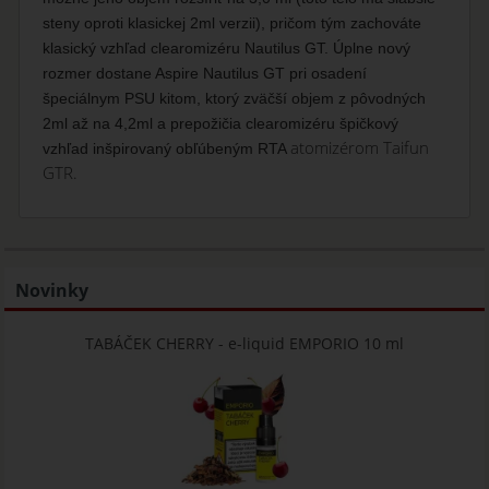
steny oproti klasickej 2ml verzii), pričom tým zachováte
klasický vzhľad clearomizéru Nautilus GT. Úplne nový
rozmer dostane Aspire Nautilus GT pri osadení
špeciálnym PSU kitom, ktorý zväčší objem z pôvodných
2ml až na 4,2ml a prepožičia clearomizéru špičkový
atomizérom Taifun
vzhľad inšpirovaný obľúbeným RTA
GTR.
Novinky
TABÁČEK CHERRY - e-liquid EMPORIO 10 ml