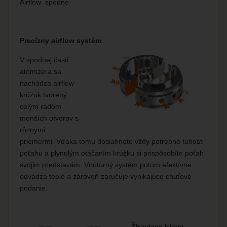
Airflow: spodné
Precízny airflow systém
V spodnej časti
atomizera sa
nachádza airflow
krúžok tvorený
celým radom
menších otvorov s
rôznymi
priemermi. Vďaka tomu dosiahnete vždy potrebné tuhosti
poťahu a plynulým otáčaním krúžku si prispôsobíte poťah
svojim predstavám. Vnútorný systém potom efektívne
odvádza teplo a zároveň zaručuje vynikajúce chuťové
podanie.
Žhaviace hlavy