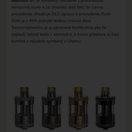
Nautilus GT
je vyrobený výhradne z prvotriednej
nerezovej ocele a za zmienku stojí fakt, že čierne
prevedenie obsahuje DLC úpravu a prevedenie Rose
Gold je z 85% pokryté tenkou vrstvou zlata.
Samozrejmosťou je aj upravená konštrukcia pre čo
najlepší odvod tepla z atomizéra, k čomu prispieva aj časť
komína a náustok vyrobený z Ultemu.