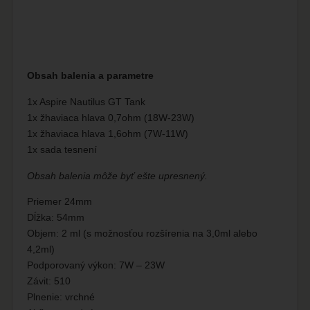
Obsah balenia a parametre
1x Aspire Nautilus GT Tank
1x žhaviaca hlava 0,7ohm (18W-23W)
1x žhaviaca hlava 1,6ohm (7W-11W)
1x sada tesnení
Obsah balenia môže byť ešte upresnený.
Priemer 24mm
Dĺžka: 54mm
Objem: 2 ml (s možnosťou rozšírenia na 3,0ml alebo
4,2ml)
Podporovaný výkon: 7W – 23W
Závit: 510
Plnenie: vrchné