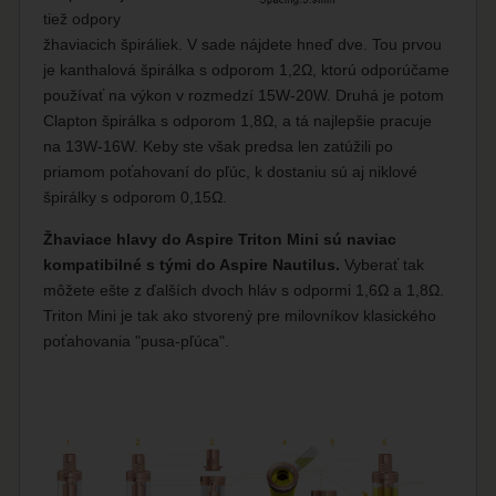
tiež odpory
žhaviacich špiráliek. V sade nájdete hneď dve. Tou prvou
je kanthalová špirálka s odporom 1,2Ω, ktorú odporúčame
používať na výkon v rozmedzí 15W-20W. Druhá je potom
Clapton špirálka s odporom 1,8Ω, a tá najlepšie pracuje
na 13W-16W. Keby ste však predsa len zatúžili po
priamom poťahovaní do pľúc, k dostaniu sú aj niklové
špirálky s odporom 0,15Ω.
Žhaviace hlavy do Aspire Triton Mini sú naviac
kompatibilné s tými do Aspire Nautilus.
Vyberať tak
môžete ešte z ďalších dvoch hláv s odpormi 1,6Ω a 1,8Ω.
Triton Mini je tak ako stvorený pre milovníkov klasického
poťahovania "pusa-pľúca".