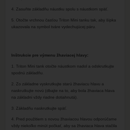
4. Zasuňte základňu náustku spolu s náustkom späť.
5. Otočte vrchnou časťou Triton Mini tanku tak, aby šípka
ukazovala na symbol tváre vydechujúcej páru.
Inštrukcie pre výmenu žhaviacej hlavy:
1. Triton Mini tank otočte náustkom nadol a odskrutkujte
spodnú základňu.
2. Zo základne vyskrutkujte starú žhaviacu hlavu a
naskrutkujte novú (dbajte na to, aby bola žhaviaca hlava
na základni vždy riadne dotiahnutá).
3. Základňu naskrutkujte späť.
4. Pred použitiem s novou žhaviacou hlavou odporúčame
vždy niekoľko minút počkať, aby sa žhaviaca hlava stačila