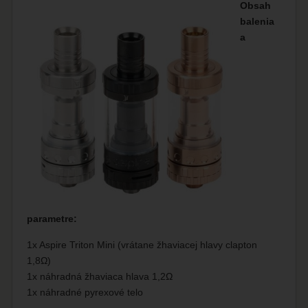
Obsah
balenia
a
parametre:
1x Aspire Triton Mini (vrátane žhaviacej hlavy clapton
1,8Ω)
1x náhradná žhaviaca hlava 1,2Ω
1x náhradné pyrexové telo