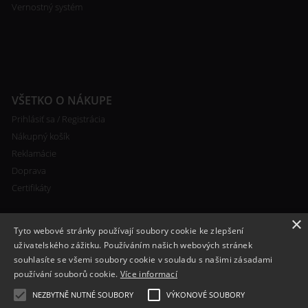
Vernostný systém
VŠETKO O NÁKUPE
Prihlásiť sa / Registrácia
Nákupný košík
Reklamácie
Doprava
Certifikáty
×
Tyto webové stránky používají soubory cookie ke zlepšení
uživatelského zážitku. Používáním našich webových stránek
souhlasíte se všemi soubory cookie v souladu s našimi zásadami
RYCHLÝ KONTAKT
používání souborů cookie.
Více informací
+420 608 138 367
NEZBYTNĚ NUTNÉ SOUBORY
VÝKONOVÉ SOUBORY
info@bomba-cig.sk