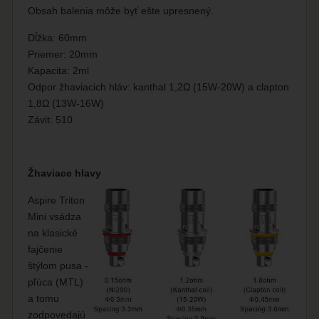
Obsah balenia môže byť ešte upresnený.
Dĺžka: 60mm
Priemer: 20mm
Kapacita: 2ml
Odpor žhaviacich hláv: kanthal 1,2Ω (15W-20W) a clapton
1,8Ω (13W-16W)
Závit: 510
Žhaviace hlavy
Aspire Triton
Mini vsádza
na klasické
fajčenie
štýlom pusa -
pľúca (MTL)
a tomu
zodpovedajú