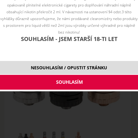
opakovaně plnitelné elektronické cigarety pro doplňování náhradní náplně
obsahující nikotin překročit 2 ml. V návaznosti na ustanovení §4 odst.3 této
vyhlášky důrazně upozorňujeme, že námi prodávané clearomizéry nebo produkty
s prostorem pro liquid větší než 2ml jsou výrobky určené výhradně pro náplně
bez nikotinu!
SOUHLASÍM - JSEM STARŠÍ 18-TI LET
NESOUHLASÍM / OPUSTIT STRÁNKU