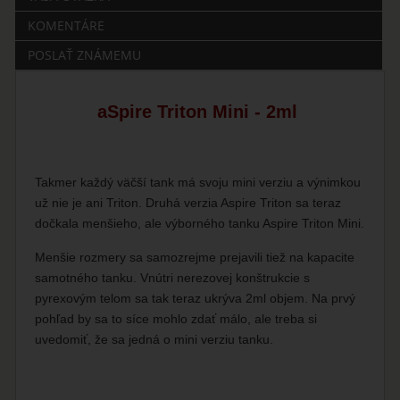
KOMENTÁRE
POSLAŤ ZNÁMEMU
aSpire Triton Mini - 2ml
Takmer každý väčší tank má svoju mini verziu a výnimkou
už nie je ani Triton. Druhá verzia Aspire Triton sa teraz
dočkala menšieho, ale výborného tanku Aspire Triton Mini.
Menšie rozmery sa samozrejme prejavili tiež na kapacite
samotného tanku. Vnútri nerezovej konštrukcie s
pyrexovým telom sa tak teraz ukrýva 2ml objem. Na prvý
pohľad by sa to síce mohlo zdať málo, ale treba si
uvedomiť, že sa jedná o mini verziu tanku.