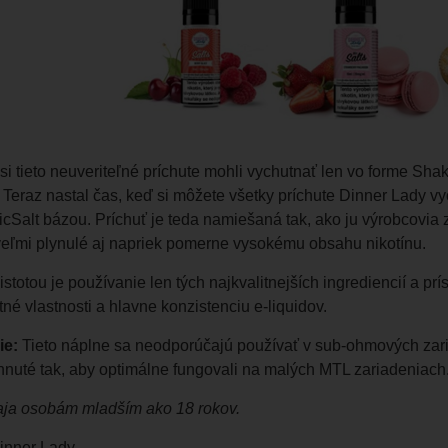
 si tieto neuveriteľné príchute mohli vychutnať len vo forme S
 Teraz nastal čas, keď si môžete všetky príchute Dinner Lady 
NicSalt bázou. Príchuť je teda namiešaná tak, ako ju výrobcovia
eľmi plynulé aj napriek pomerne vysokému obsahu nikotínu.
stotou je používanie len tých najkvalitnejších ingrediencií a p
tné vlastnosti a hlavne konzistenciu e-liquidov.
ie:
Tieto náplne sa neodporúčajú používať v sub-ohmových zari
rhnuté tak, aby optimálne fungovali na malých MTL zariadeniach
ja osobám mladším ako 18 rokov.
inner Lady