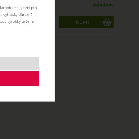
skladom
ktronické cigarety pro
éto vyhlášky důrazně
jsou výrobky určené
ks
MTL
10 ml
50/50