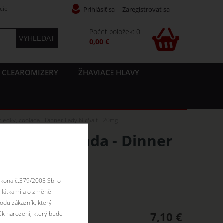
cie
Prihlásiť sa
Zaregistrovať sa
Počet položek: 0
0,00 €
CLEAROMIZERY
ŽHAVIACE HLAVY
dky, coolada - Dinner Lady NicSalt - 20mg
edky, coolada - Dinner
ákona č.379/2005 Sb. o
 látkami a o změně
odu zákazník, který
7,10 €
ěk narození, který bude