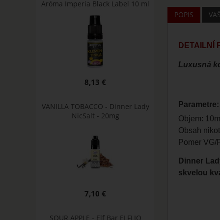
Aróma Imperia Black Label 10 ml
POPIS
VA
DETAILNÍ
Luxusná ko
8,13 €
Parametre:
VANILLA TOBACCO - Dinner Lady
NicSalt - 20mg
Objem: 10m
Obsah nikot
Pomer VG/P
Dinner Lad
skvelou kv
7,10 €
SOUR APPLE - Elf Bar ELFLIQ