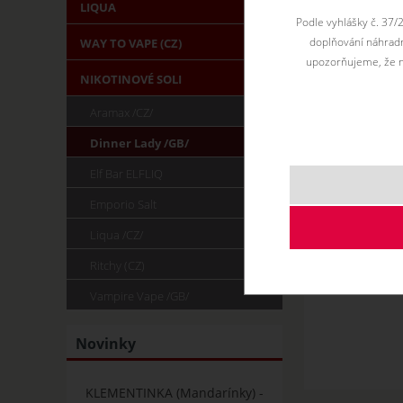
LIQUA
Podle vyhlášky č. 37/
doplňování náhradní
WAY TO VAPE (CZ)
upozorňujeme, že n
NIKOTINOVÉ SOLI
Aramax /CZ/
Dinner Lady /GB/
Elf Bar ELFLIQ
Emporio Salt
Liqua /CZ/
Ritchy (CZ)
Vampire Vape /GB/
Novinky
KLEMENTINKA (Mandarínky) -