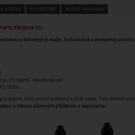
ŠA OTÁZKA
KOMENTÁRE
POSLAŤ ZNÁMEMU
 POPIS PRODUKTU:
mbinácia lahodných malín, čučoriedok a poriadnej porcie 
l.
ínu: 20 mg/ml - nikotínová soľ
G: 50/50
y
je pojem, ktorý pozná prakticky každý vaper. Tieto britské príc
alitou a hlavne úžasným pôžitkom z vapovania.