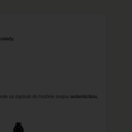
colady.
hute sa zapísali do histórie svojou
autenticitou,