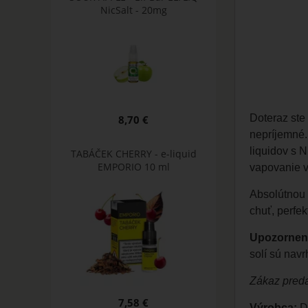
NicSalt - 20mg
Doteraz ste
8,70 €
nepríjemné.
liquidov s 
TABÁČEK CHERRY - e-liquid
EMPORIO 10 ml
vapovanie v
Absolútnou i
chuť, perfek
Upozornen
solí sú nav
Zákaz preda
7,58 €
Výrobca:
D