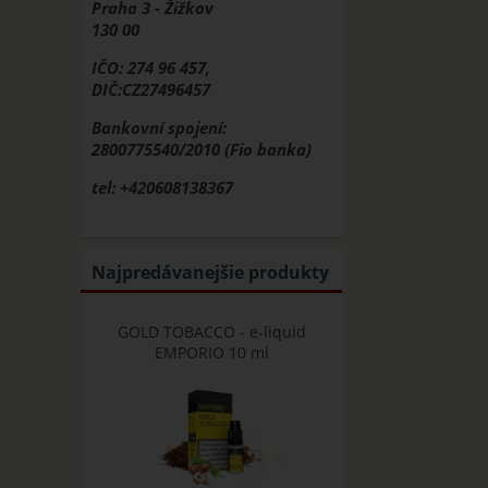
Praha 3 - Žižkov
130 00
IČO: 274 96 457,
DIČ:CZ27496457
Bankovní spojení:
2800775540/2010 (Fio banka)
tel: +420608138367
Najpredávanejšie produkty
GOLD TOBACCO - e-liquid
EMPORIO 10 ml