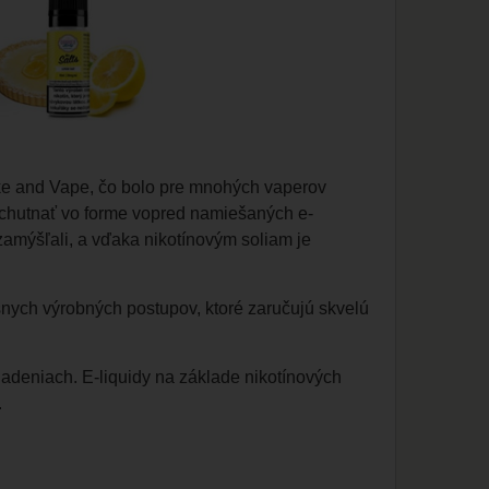
hake and Vape, čo bolo pre mnohých vaperov
vychutnať vo forme vopred namiešaných e-
 zamýšľali, a vďaka nikotínovým soliam je
rísnych výrobných postupov, ktoré zaručujú skvelú
adeniach. E-liquidy na základe nikotínových
.