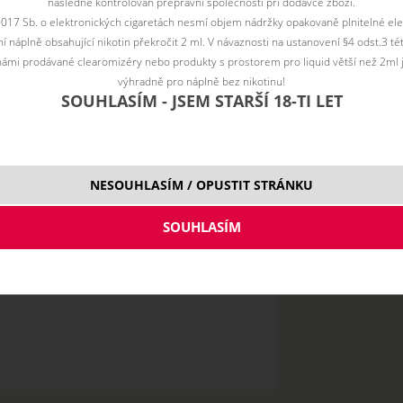
následně kontrolován přepravní společností při dodávce zboží.
2017 Sb. o elektronických cigaretách nesmí objem nádržky opakovaně plnitelné ele
 náplně obsahující nikotin překročit 2 ml. V návaznosti na ustanovení §4 odst.3 t
ámi prodávané clearomizéry nebo produkty s prostorem pro liquid větší než 2ml 
výhradně pro náplně bez nikotinu!
SOUHLASÍM - JSEM STARŠÍ 18-TI LET
Nick Salt
20 mg
NESOUHLASÍM / OPUSTIT STRÁNKU