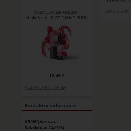
BLUEBERRY M
MALINOVÁ LIMONÁDA -
shake&vape RIOT SQUAD PUNX
12,46 €
zobraziť vsetky novinky
Kontaktné informácie
GRANTplus s.r.o.
Kubelíkova 1224/42