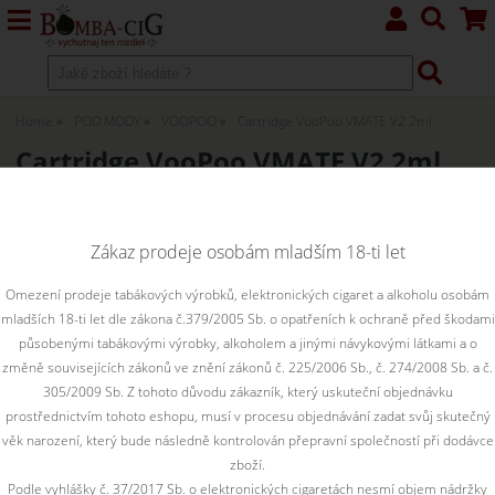
Home
POD MODY
VOOPOO
Cartridge VooPoo VMATE V2 2ml
Cartridge VooPoo VMATE V2 2ml
0.7 ohm
Zákaz prodeje osobám mladším 18-ti let
Omezení prodeje tabákových výrobků, elektronických cigaret a alkoholu osobám
mladších 18-ti let dle zákona č.379/2005 Sb. o opatřeních k ochraně před škodami
působenými tabákovými výrobky, alkoholem a jinými návykovými látkami a o
změně souvisejících zákonů ve znění zákonů č. 225/2006 Sb., č. 274/2008 Sb. a č.
305/2009 Sb. Z tohoto důvodu zákazník, který uskuteční objednávku
prostřednictvím tohoto eshopu, musí v procesu objednávání zadat svůj skutečný
věk narození, který bude následně kontrolován přepravní společností při dodávce
zboží.
Podle vyhlášky č. 37/2017 Sb. o elektronických cigaretách nesmí objem nádržky