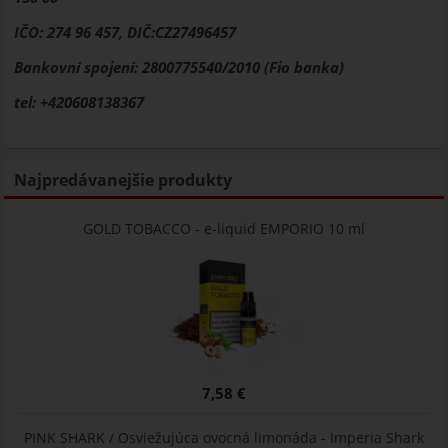
IČO: 274 96 457, DIČ:CZ27496457
Bankovní spojení: 2800775540/2010 (Fio banka)
tel: +420608138367
Najpredávanejšie produkty
GOLD TOBACCO - e-liquid EMPORIO 10 ml
7,58 €
PINK SHARK / Osviežujúca ovocná limonáda - Imperia Shark