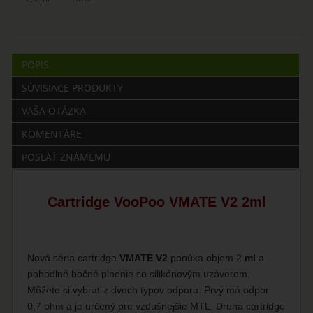
POPIS
SÚVISIACE PRODUKTY
VAŠA OTÁZKA
KOMENTÁRE
POSLAŤ ZNÁMEMU
Cartridge VooPoo VMATE V2 2ml
Nová séria cartridge
VMATE V2
ponúka objem 2
ml
a
pohodlné bočné plnenie so silikónovým uzáverom.
Môžete si vybrať z dvoch typov odporu. Prvý má odpor
0,7 ohm a je určený pre vzdušnejšie MTL. Druhá cartridge