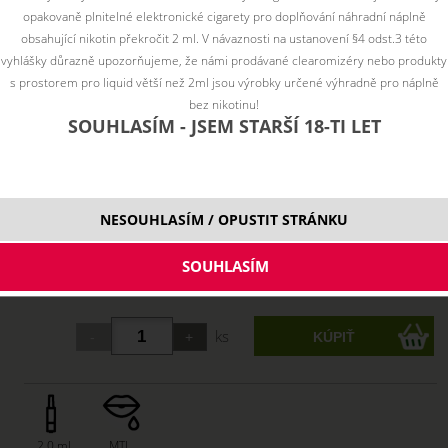
opakovaně plnitelné elektronické cigarety pro doplňování náhradní náplně
obsahující nikotin překročit 2 ml. V návaznosti na ustanovení §4 odst.3 této
vyhlášky důrazně upozorňujeme, že námi prodávané clearomizéry nebo produkty
s prostorem pro liquid větší než 2ml jsou výrobky určené výhradně pro náplně
bez nikotinu!
SOUHLASÍM - JSEM STARŠÍ 18-TI LET
Vyberte variantu:
NESOUHLASÍM / OPUSTIT STRÁNKU
0.7 ohm
3,19 €
skladom
1.2 ohm
3,19 €
skladom
ks
2,0 ml
MTL