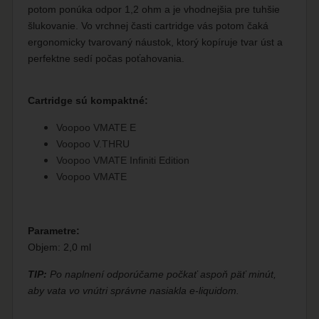
potom ponúka odpor 1,2 ohm a je vhodnejšia pre tuhšie
šlukovanie. Vo vrchnej časti cartridge vás potom čaká
ergonomicky tvarovaný náustok, ktorý kopíruje tvar úst a
perfektne sedí počas poťahovania.
Cartridge sú kompaktné:
Voopoo VMATE E
Voopoo V.THRU
Voopoo VMATE Infiniti Edition
Voopoo VMATE
Parametre:
Objem: 2,0 ml
TIP:
Po naplnení odporúčame počkať aspoň päť minút,
aby vata vo vnútri správne nasiakla e-liquidom.