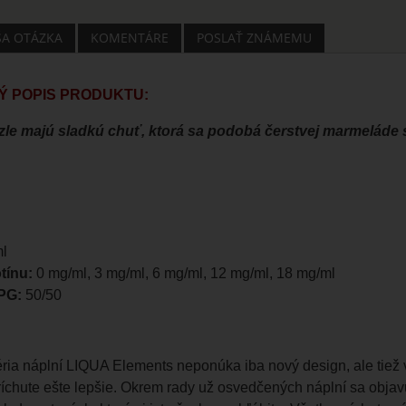
ŠA OTÁZKA
KOMENTÁRE
POSLAŤ ZNÁMEMU
 POPIS PRODUKTU:
ezle majú sladkú chuť, ktorá sa podobá čerstvej marmeláde 
l
tínu:
0 mg/ml, 3 mg/ml, 6 mg/ml, 12 mg/ml, 18 mg/ml
PG:
50/50
ria náplní LIQUA Elements neponúka iba nový design, ale tiež 
íchute ešte lepšie. Okrem rady už osvedčených náplní sa objav