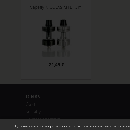
Vapefly NICOLAS MTL - 3ml
21,49 €
O NÁS
Úvod
Kontakty
Obchodné podmienky
Vernostný systém
Tyto webové stránky používají soubory cookie ke zlepšení uživatels