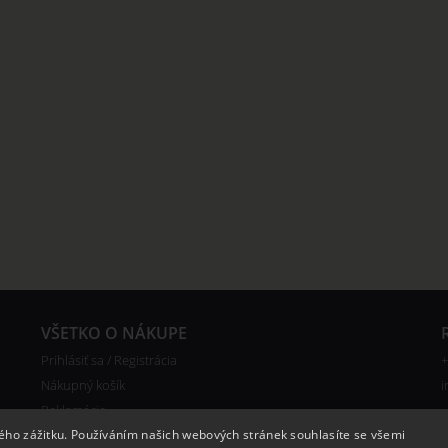
VŠETKO O NÁKUPE
Prihlásiť sa / Registrácia
+
Nákupný košík
i
Reklamácie
Doprava
kého zážitku. Používáním našich webových stránek souhlasíte se všemi