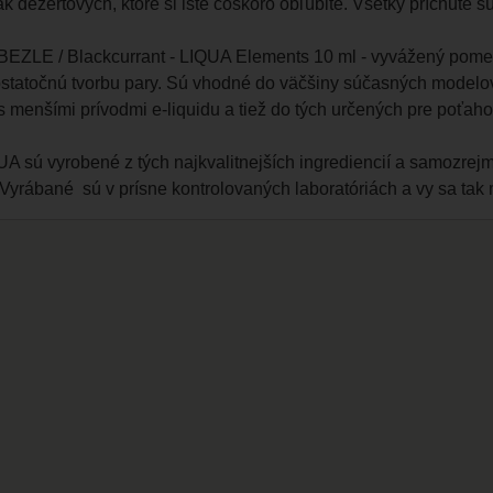
k dezertových, ktoré si iste čoskoro obľúbite. Všetky príchute s
EZLE / Blackcurrant - LIQUA Elements 10 ml - vyvážený pom
dostatočnú tvorbu pary. Sú vhodné do väčšiny súčasných modelov 
s menšími prívodmi e-liquidu a tiež do tých určených pre poťa
A sú vyrobené z tých najkvalitnejších ingrediencií a samozrejm
. Vyrábané sú v prísne kontrolovaných laboratóriách a vy sa tak