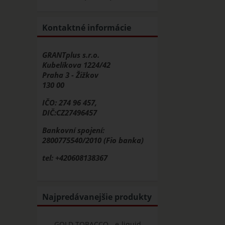
Kontaktné informácie
GRANTplus s.r.o.
Kubelíkova 1224/42
Praha 3 - Žižkov
130 00
IČO: 274 96 457,
DIČ:CZ27496457
Bankovní spojení:
2800775540/2010 (Fio banka)
tel: +420608138367
Najpredávanejšie produkty
GOLD TOBACCO - e-liquid