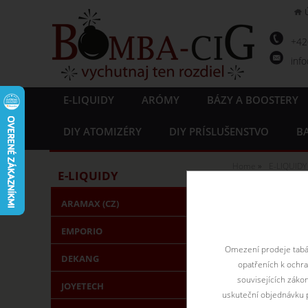
+4
inf
E-LIQUIDY
ARÓMY
BÁZY A BOOSTERY
DIY ATOMIZÉRY
DIY PRÍSLUŠENSTVO
BA
Home
E-LIQUIDY
E-LIQUIDY
ČIERNE 
ARAMAX (CZ)
EMPORIO
Čierne ríbezle m
Omezení prodeje tabák
DEKANG
opatřeních k ochr
souvisejících záko
JOYETECH
uskuteční objednávku p