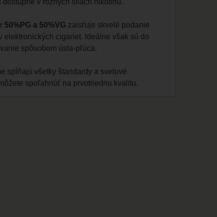
ú dostupné v rôznych silách nikotínu.
er
50%PG a 50%VG
zaisťuje skvelé podanie
elektronických cigariet. Ideálne však sú do
hovanie spôsobom ústa-pľúca.
e spĺňajú všetky štandardy a svetové
 môžete spoľahnúť na prvotriednu kvalitu.