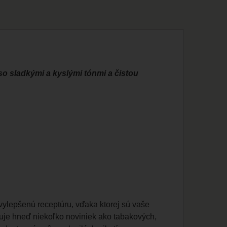
so sladkými a kyslými tónmi a čistou
vylepšenú receptúru, vďaka ktorej sú vaše
uje hneď niekoľko noviniek ako tabakových,