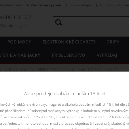
Úvodná strana
Vernostny system
Info k nákupu
Kontaktné informá
608 138 367
20
o@bomba-cig.sk
POD MODY
ELEKTRONICKÉ CIGARETY
GRIPY
TÉRIE A NABÍJAČKY
PRÍSLUŠENSTVO
VÝPREDAJ
LIQUA
ovocné
ČIERNE RÍBEZLE / Blackcurrant - LIQUA Elements 10 ml
RÍBEZLE / Blackcurrant - LIQ
Zákaz prodeje osobám mladším 18-ti let
ajú sladkú chuť, ktorá sa podobá čerstvej marmeláde so sladkými a
ových výrobků, elektronických cigaret a alkoholu osobám mladších 18-ti let dle z
Tento výrobok je určený na predaj len osobám starš
aně před škodami působenými tabákovými výrobky, alkoholem a jinými návykovými
nů ve znění zákonů č. 225/2006 Sb., č. 274/2008 Sb. a č. 305/2009 Sb. Z tohoto dův
rostřednictvím tohoto eshopu, musí v procesu objednávání zadat svůj skutečný v
Vyberte vari