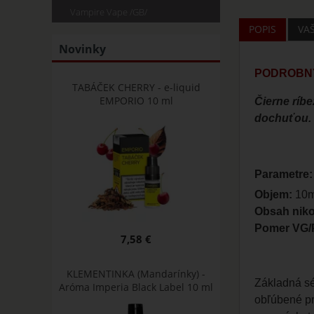
Vampire Vape /GB/
POPIS
VA
Novinky
PODROBNÝ
TABÁČEK CHERRY - e-liquid
EMPORIO 10 ml
Čierne ríb
dochuťou.
Parametre:
Objem:
10m
Obsah niko
Pomer VG/
7,58 €
KLEMENTINKA (Mandarínky) -
Základná sé
Aróma Imperia Black Label 10 ml
obľúbené pr