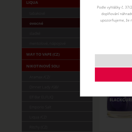
LIQUA
Podle vyhlášky č. 37/
tabakové
doplňování náhradní
upozorňujeme, že n
ovocné
sladké
mentolové, nápojové
WAY TO VAPE (CZ)
NIKOTINOVÉ SOLI
Aramax /CZ/
Dinner Lady /GB/
Elf Bar ELFLIQ
Emporio Salt
Liqua /CZ/
Ritchy (CZ)