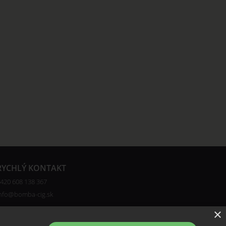
RYCHLÝ KONTAKT
420 608 138 367
nfo@bomba-cig.sk
×