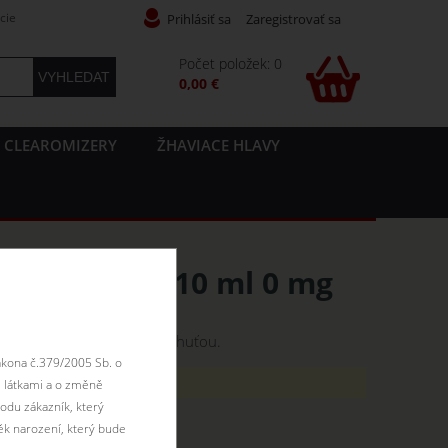
cie
Prihlásiť sa
Zaregistrovať sa
Počet položek: 0
0,00 €
CLEAROMIZERY
ŽHAVIACE HLAVY
UA Elements 10 ml 0 mg
 kyslými tónmi a čistou dochuťou.
ákona č.379/2005 Sb. o
ím ako 18 rokov.
 látkami a o změně
odu zákazník, který
ěk narození, který bude
antu: