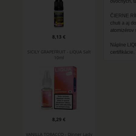
ovocných, ta
ČIERNE RÍB
chuti a aj 
atomizérov 
8,13 €
Náplne LIQU
SICILY GRAPEFRUIT - LIQUA Salt
certifikácie
10ml
8,29 €
VANILLA TOBACCO - Dinner Lady