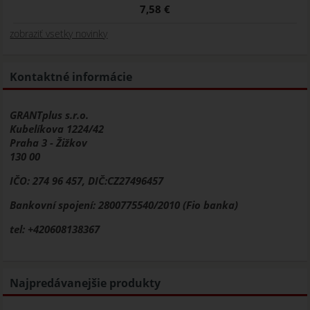
7,58 €
zobraziť vsetky novinky
Kontaktné informácie
GRANTplus s.r.o.
Kubelíkova 1224/42
Praha 3 - Žižkov
130 00
IČO: 274 96 457, DIČ:CZ27496457
Bankovní spojení: 2800775540/2010 (Fio banka)
tel: +420608138367
Najpredávanejšie produkty