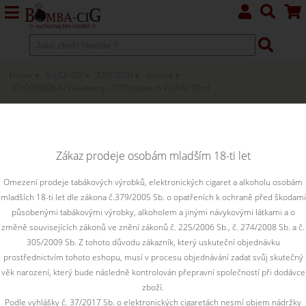
Home
E-LIQUIDY
JOYETECH
ovocné
ČUČORIEDKA / Blueberry - TOP Joyetech PG/VG 10ml
ČUČORIEDKA / Blueberry - TOP
Joyetech PG/VG 10ml 6mg
Zákaz prodeje osobám mladším 18-ti let
Intenzívna chuť zrelých čučoriedok plných sladkej šťavy.
Omezení prodeje tabákových výrobků, elektronických cigaret a alkoholu osobám
mladších 18-ti let dle zákona č.379/2005 Sb. o opatřeních k ochraně před škodami
Tento výrobok je určený na predaj len osobám starším ako 18 rokov.
působenými tabákovými výrobky, alkoholem a jinými návykovými látkami a o
změně souvisejících zákonů ve znění zákonů č. 225/2006 Sb., č. 274/2008 Sb. a č.
305/2009 Sb. Z tohoto důvodu zákazník, který uskuteční objednávku
prostřednictvím tohoto eshopu, musí v procesu objednávání zadat svůj skutečný
věk narození, který bude následně kontrolován přepravní společností při dodávce
zboží.
Podle vyhlášky č. 37/2017 Sb. o elektronických cigaretách nesmí objem nádržky