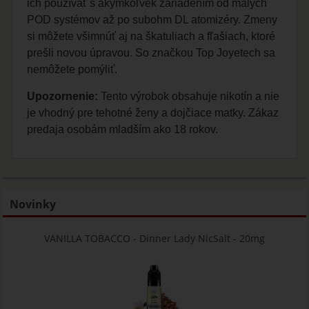
ich používať s akýmkoľvek zariadením od malých
POD systémov až po subohm DL atomizéry. Zmeny
si môžete všimnúť aj na škatuliach a fľašiach, ktoré
prešli novou úpravou. So značkou Top Joyetech sa
nemôžete pomýliť.
Upozornenie:
Tento výrobok obsahuje nikotín a nie
je vhodný pre tehotné ženy a dojčiace matky. Zákaz
predaja osobám mladším ako 18 rokov.
Novinky
VANILLA TOBACCO - Dinner Lady NicSalt - 20mg