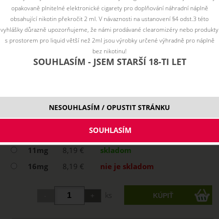
opakovaně plnitelné elektronické cigarety pro doplňování náhradní náplně
obsahující nikotin překročit 2 ml. V návaznosti na ustanovení §4 odst.3 této
vyhlášky důrazně upozorňujeme, že námi prodávané clearomizéry nebo produkty
s prostorem pro liquid větší než 2ml jsou výrobky určené výhradně pro náplně
bez nikotinu!
SOUHLASÍM - JSEM STARŠÍ 18-TI LET
NESOUHLASÍM / OPUSTIT STRÁNKU
Vyberte variantu:
6mg
8,19 €
skladom
11mg
8,19 €
skladom
16mg
8,19 €
nie je skladom
ks