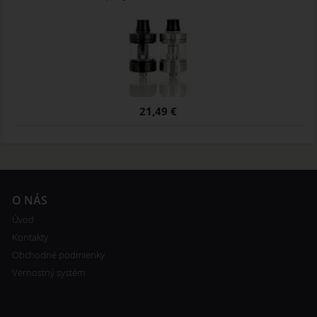
21,49 €
O NÁS
Úvod
Kontakty
Obchodné podmienky
Vernostný systém