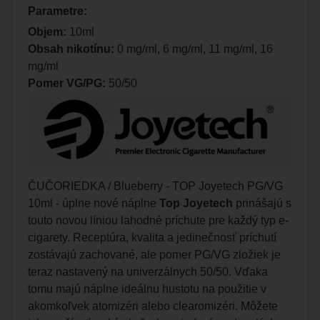
Parametre:
Objem:
10ml
Obsah nikotínu:
0 mg/ml, 6 mg/ml, 11 mg/ml, 16
mg/ml
Pomer VG/PG:
50/50
ČUČORIEDKA / Blueberry - TOP Joyetech PG/VG
10ml - úplne nové náplne
Top Joyetech
prinášajú s
touto novou líniou lahodné príchute pre každý typ e-
cigarety. Receptúra, kvalita a jedinečnosť príchutí
zostávajú zachované, ale pomer PG/VG zložiek je
teraz nastavený na univerzálnych 50/50. Vďaka
tomu majú náplne ideálnu hustotu na použitie v
akomkoľvek atomizéri alebo clearomizéri. Môžete