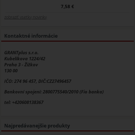
7,58 €
zobraziť vsetky novinky
Kontaktné informácie
GRANTplus s.r.o.
Kubelíkova 1224/42
Praha 3 - Žižkov
130 00
IČO: 274 96 457, DIČ:CZ27496457
Bankovní spojení: 2800775540/2010 (Fio banka)
tel: +420608138367
Najpredávanejšie produkty