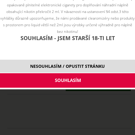
opakovaně plnitelné elektronické cigarety pro doplňování náhradní náplně
obsahující nikotin překročit 2 ml. V návaznosti na ustanovení §4 odst.3 této
vyhlášky důrazně upozorňujeme, že námi prodávané clearomizéry nebo produkty
s prostorem pro liquid větší než 2ml jsou výrobky určené výhradně pro náplně
bez nikotinu!
SOUHLASÍM - JSEM STARŠÍ 18-TI LET
NESOUHLASÍM / OPUSTIT STRÁNKU
PRODUKT UŽ NIE JE SKLADOM