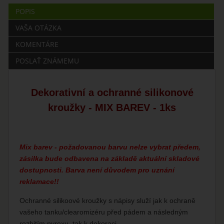
POPIS
VAŠA OTÁZKA
KOMENTÁRE
POSLAŤ ZNÁMEMU
Dekorativní a ochranné silikonové
kroužky - MIX BAREV - 1ks
Mix barev - požadovanou barvu nelze vybrat předem,
zásilka bude odbavena na základě aktuální skladové
dostupnosti. Barva není důvodem pro uznání
reklamace!!
Ochranné silikoové kroužky s nápisy služí jak k ochraně
vašeho tanku/clearomizéru před pádem a následným
rozbitím pyrexu, tak k dekoraci.