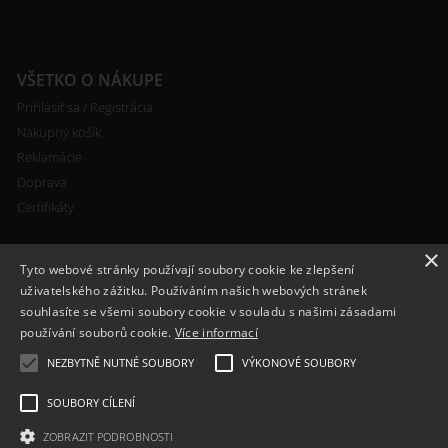
VŠETKO O NÁKUPE
Prihlásiť sa / Registrácia
Nákupný košík
Reklamácie
Doprava
Certifikáty
×
Tyto webové stránky používají soubory cookie ke zlepšení
uživatelského zážitku. Používáním našich webových stránek
souhlasíte se všemi soubory cookie v souladu s našimi zásadami
RYCHLÝ KONTAKT
používání souborů cookie.
Více informací
+420 608 138 367
NEZBYTNĚ NUTNÉ SOUBORY
VÝKONOVÉ SOUBORY
info@bomba-cig.sk
SOUBORY CÍLENÍ
ZOBRAZIT PODROBNOSTI