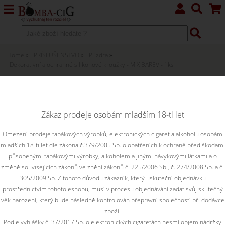
Home
PRÍSLUŠENSTVO
Púzdra
Dekorativní a ochranné silikonové kroužky - MIX BAREV - 1ks
Dekorativní a ochranné silikonové
kroužky - MIX BAREV - 1ks
Zákaz prodeje osobám mladším 18-ti let
Dekorativní a ochranné silikonové kroužky 1ks
Omezení prodeje tabákových výrobků, elektronických cigaret a alkoholu osobám
mladších 18-ti let dle zákona č.379/2005 Sb. o opatřeních k ochraně před škodami
působenými tabákovými výrobky, alkoholem a jinými návykovými látkami a o
změně souvisejících zákonů ve znění zákonů č. 225/2006 Sb., č. 274/2008 Sb. a č.
305/2009 Sb. Z tohoto důvodu zákazník, který uskuteční objednávku
prostřednictvím tohoto eshopu, musí v procesu objednávání zadat svůj skutečný
věk narození, který bude následně kontrolován přepravní společností při dodávce
zboží.
Podle vyhlášky č. 37/2017 Sb. o elektronických cigaretách nesmí objem nádržky