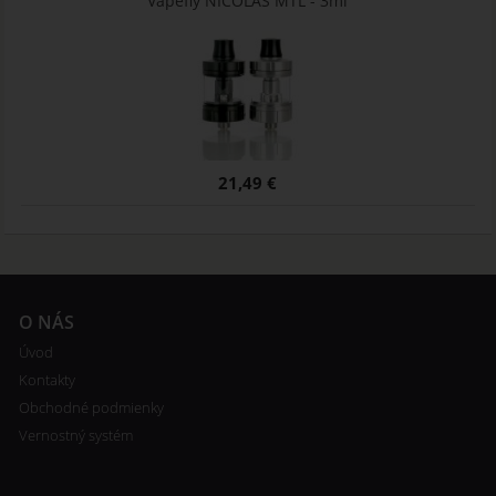
Vapefly NICOLAS MTL - 3ml
21,49 €
O NÁS
Úvod
Kontakty
Obchodné podmienky
Vernostný systém