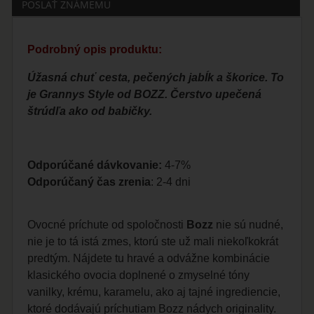
POSLAŤ ZNÁMEMU
Podrobný opis produktu:
Úžasná chuť cesta, pečených jabĺk a škorice. To
je Grannys Style od BOZZ. Čerstvo upečená
štrúdľa ako od babičky.
Odporúčané dávkovanie:
4-7%
Odporúčaný čas zrenia
: 2-4 dni
Ovocné príchute od spoločnosti
Bozz
nie sú nudné,
nie je to tá istá zmes, ktorú ste už mali niekoľkokrát
predtým. Nájdete tu hravé a odvážne kombinácie
klasického ovocia doplnené o zmyselné tóny
vanilky, krému, karamelu, ako aj tajné ingrediencie,
ktoré dodávajú príchutiam Bozz nádych originality.