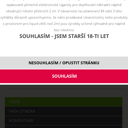
opakovaně plnitelné elektronické cigarety pro doplňování náhradní náplně
obsahující nikotin překročit 2 ml. V návaznosti na ustanovení §4 odst.3 této
vyhlášky důrazně upozorňujeme, že námi prodávané clearomizéry nebo produkty
s prostorem pro liquid větší než 2ml jsou výrobky určené výhradně pro náplně
bez nikotinu!
SOUHLASÍM - JSEM STARŠÍ 18-TI LET
PRODUKT UŽ NIE JE SKLADOM
NESOUHLASÍM / OPUSTIT STRÁNKU
10 ml
POPIS
VAŠA OTÁZKA
KOMENTÁRE