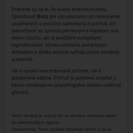
Pripravte sa na to, že kvalita prekoná kvantitu.
Spoločnosť
Bozz
pre vás pripravila rad mimoriadne
zaujímavých a precízne namiešaných príchutí. Ich
jedinečnosť sa vyrovná prémiovým e-liquidom, a to
nielen chuťou, ale aj použitými európskymi
ingredienciami. Výroba prebieha pod prísnym
dohľadom a všetky procesy spĺňajú prísne predpisy
a pravidlá.
Ide o vysoko koncentrované príchute, nie o
predplnené náplne. Príchuť je potrebné zmiešať s
bázou obsahujúcou propylénglykol a/alebo rastlinný
glycerol.
Tento výrobok je určený len na domáce miešanie náplní
do elektronických cigariet.
Upozornenie: Tento výrobok obsahuje nikotín a nie je