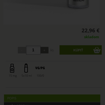
22,96 €
skladom
ks
15 mg
5x10 ml
100/0
POPIS