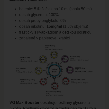
balenie: 5 fľaštičiek po 10 ml (spolu 50 ml)
obsah glycerolu: 100%
obsah propylenglykolu: 0%
obsah nikotínu:
15mg/ml
(1,5% objemu)
fľaštičky s kvapkadlom a detskou poistkou
zabalené v papierovej krabici
VG Max Booster
obsahuje rostlinný glycerol a
nikotin. Rostlinný glycerol je zastoupen ze 100% a