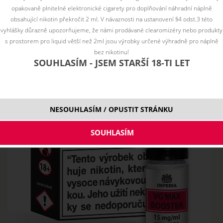
opakovaně plnitelné elektronické cigarety pro doplňování náhradní náplně
obsahující nikotin překročit 2 ml. V návaznosti na ustanovení §4 odst.3 této
vyhlášky důrazně upozorňujeme, že námi prodávané clearomizéry nebo produkty
s prostorem pro liquid větší než 2ml jsou výrobky určené výhradně pro náplně
bez nikotinu!
SOUHLASÍM - JSEM STARŠÍ 18-TI LET
NESOUHLASÍM / OPUSTIT STRÁNKU