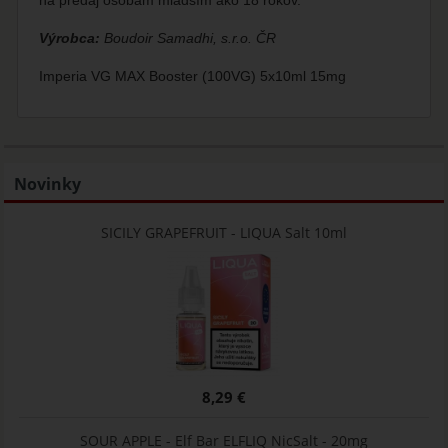
na predaj osobám mladším ako 18 rokov.
Výrobca:
Boudoir Samadhi, s.r.o. ČR
Imperia VG MAX Booster (100VG) 5x10ml 15mg
Novinky
SICILY GRAPEFRUIT - LIQUA Salt 10ml
8,29 €
SOUR APPLE - Elf Bar ELFLIQ NicSalt - 20mg