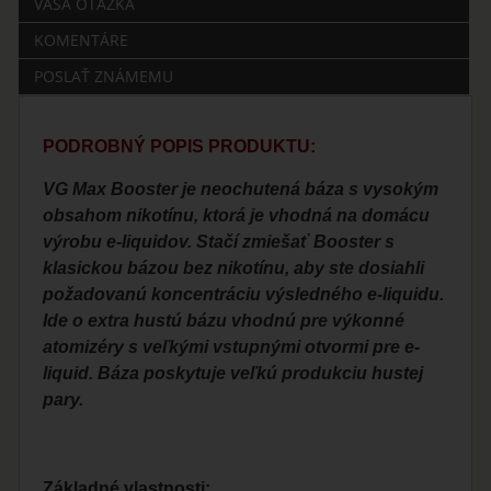
VAŠA OTÁZKA
KOMENTÁRE
POSLAŤ ZNÁMEMU
PODROBNÝ POPIS PRODUKTU:
VG Max Booster je neochutená báza s vysokým
obsahom nikotínu, ktorá je vhodná na domácu
výrobu e-liquidov. Stačí zmiešať Booster s
klasickou bázou bez nikotínu, aby ste dosiahli
požadovanú koncentráciu výsledného e-liquidu.
Ide o extra hustú bázu vhodnú pre výkonné
atomizéry s veľkými vstupnými otvormi pre e-
liquid. Báza poskytuje veľkú produkciu hustej
pary.
Základné vlastnosti: