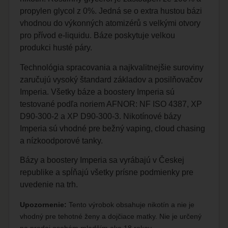
propylen glycol z 0%. Jedná se o extra hustou bázi
vhodnou do výkonných atomizérů s velkými otvory
pro přívod e-liquidu. Báze poskytuje velkou
produkci husté páry.
Technológia spracovania a najkvalitnejšie suroviny
zaručujú vysoký štandard základov a posilňovačov
Imperia. Všetky báze a boostery Imperia sú
testované podľa noriem AFNOR: NF ISO 4387, XP
D90-300-2 a XP D90-300-3. Nikotínové bázy
Imperia sú vhodné pre bežný vaping, cloud chasing
a nízkoodporové tanky.
Bázy a boostery Imperia sa vyrábajú v Českej
republike a spĺňajú všetky prísne podmienky pre
uvedenie na trh.
Upozornenie:
Tento výrobok obsahuje nikotín a nie je
vhodný pre tehotné ženy a dojčiace matky. Nie je určený