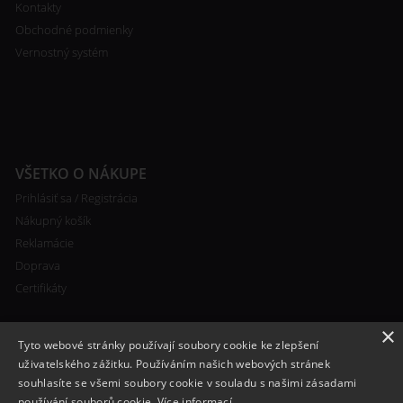
Kontakty
Obchodné podmienky
Vernostný systém
VŠETKO O NÁKUPE
Prihlásiť sa / Registrácia
Nákupný košík
Reklamácie
Doprava
Certifikáty
×
Tyto webové stránky používají soubory cookie ke zlepšení
uživatelského zážitku. Používáním našich webových stránek
souhlasíte se všemi soubory cookie v souladu s našimi zásadami
RYCHLÝ KONTAKT
používání souborů cookie.
Více informací