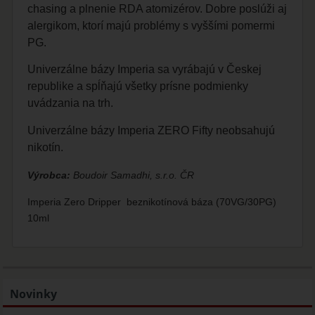
chasing a plnenie RDA atomizérov. Dobre poslúži aj
alergikom, ktorí majú problémy s vyššími pomermi
PG.
Univerzálne bázy Imperia sa vyrábajú v Českej
republike a spĺňajú všetky prísne podmienky
uvádzania na trh.
Univerzálne bázy Imperia ZERO Fifty neobsahujú
nikotín.
Výrobca:
Boudoir Samadhi, s.r.o. ČR
Imperia Zero Dripper beznikotínová báza (70VG/30PG)
10ml
Novinky