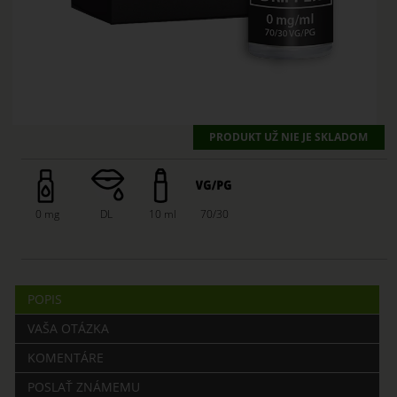
PRODUKT UŽ NIE JE SKLADOM
0 mg
DL
10 ml
70/30
POPIS
VAŠA OTÁZKA
KOMENTÁRE
POSLAŤ ZNÁMEMU