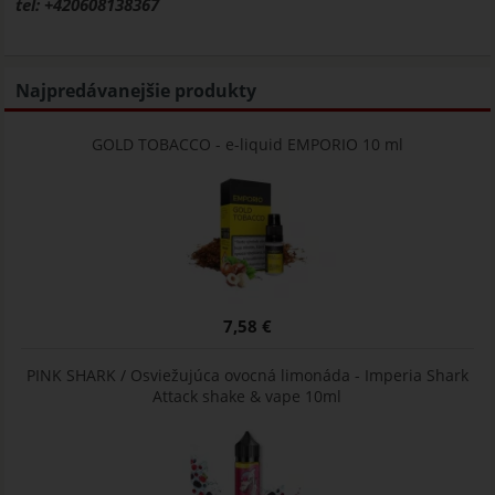
tel: +420608138367
Najpredávanejšie produkty
GOLD TOBACCO - e-liquid EMPORIO 10 ml
7,58 €
PINK SHARK / Osviežujúca ovocná limonáda - Imperia Shark
Attack shake & vape 10ml