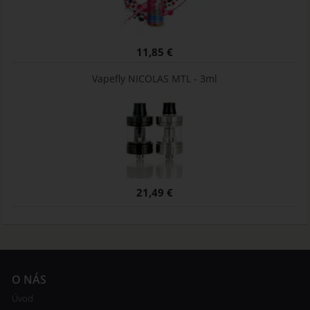
11,85 €
Vapefly NICOLAS MTL - 3ml
21,49 €
O NÁS
Úvod