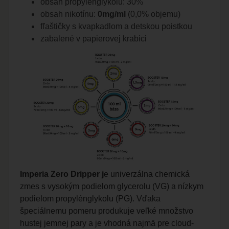
obsah propylenglykolu: 30%
obsah nikotínu:
0mg/ml
(0,0% objemu)
fľaštičky s kvapkadlom a detskou poistkou
zabalené v papierovej krabici
Imperia Zero Dripper j
e univerzálna chemická
zmes s vysokým podielom glycerolu (VG) a nízkym
podielom propylénglykolu (PG). Vďaka
špeciálnemu pomeru produkuje veľké množstvo
hustej jemnej pary a je vhodná najmä pre cloud-