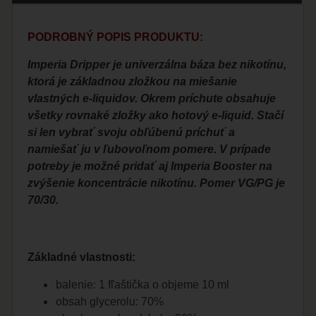
PODROBNÝ POPIS PRODUKTU:
Imperia Dripper je univerzálna báza bez nikotínu,
ktorá je základnou zložkou na miešanie
vlastných e-liquidov. Okrem príchute obsahuje
všetky rovnaké zložky ako hotový e-liquid. Stačí
si len vybrať svoju obľúbenú príchuť a
namiešať ju v ľubovoľnom pomere. V prípade
potreby je možné pridať aj Imperia Booster na
zvýšenie koncentrácie nikotínu. Pomer VG/PG je
70/30.
Základné vlastnosti:
balenie: 1 fľaštička o objeme 10 ml
obsah glycerolu: 70%