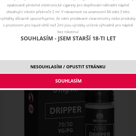
opakovaně plnitelné elektronické cigarety pro doplňování náhradní náplně
obsahující nikotin překročit 2 ml. V návaznosti na ustanovení §4 odst.3 této
vyhlášky důrazně upozorňujeme, že námi prodávané clearomizéry nebo produkty
s prostorem pro liquid větší než 2ml jsou výrobky určené výhradně pro náplně
bez nikotinu!
SOUHLASÍM - JSEM STARŠÍ 18-TI LET
NESOUHLASÍM / OPUSTIT STRÁNKU