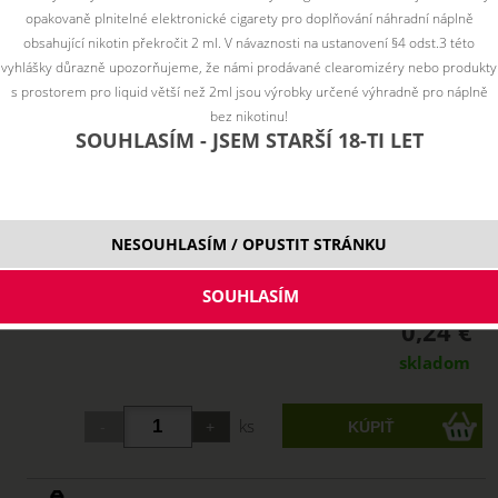
opakovaně plnitelné elektronické cigarety pro doplňování náhradní náplně
obsahující nikotin překročit 2 ml. V návaznosti na ustanovení §4 odst.3 této
vyhlášky důrazně upozorňujeme, že námi prodávané clearomizéry nebo produkty
s prostorem pro liquid větší než 2ml jsou výrobky určené výhradně pro náplně
bez nikotinu!
SOUHLASÍM - JSEM STARŠÍ 18-TI LET
NESOUHLASÍM / OPUSTIT STRÁNKU
0,24 €
skladom
ks