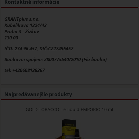
Kontaktné informácie
GRANTplus s.r.o.
Kubelíkova 1224/42
Praha 3 - Žižkov
130 00
IČO: 274 96 457, DIČ:CZ27496457
Bankovní spojení: 2800775540/2010 (Fio banka)
tel: +420608138367
Najpredávanejšie produkty
GOLD TOBACCO - e-liquid EMPORIO 10 ml