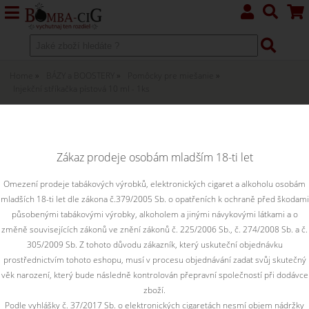
Home
BÁZY a BOOSTERY
Pomôcky pre miešanie
Injekční stříkačka pístová 10 ml - 1ks
Injekční stříkačka pístová 10 ml -
1ks
Zákaz prodeje osobám mladším 18-ti let
Injekční stříkačka pístová 10 ml - 1ks
Omezení prodeje tabákových výrobků, elektronických cigaret a alkoholu osobám
mladších 18-ti let dle zákona č.379/2005 Sb. o opatřeních k ochraně před škodami
působenými tabákovými výrobky, alkoholem a jinými návykovými látkami a o
změně souvisejících zákonů ve znění zákonů č. 225/2006 Sb., č. 274/2008 Sb. a č.
305/2009 Sb. Z tohoto důvodu zákazník, který uskuteční objednávku
prostřednictvím tohoto eshopu, musí v procesu objednávání zadat svůj skutečný
věk narození, který bude následně kontrolován přepravní společností při dodávce
zboží.
Podle vyhlášky č. 37/2017 Sb. o elektronických cigaretách nesmí objem nádržky