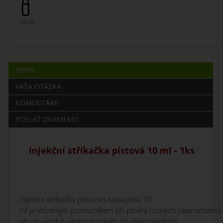
10 ml
POPIS
VAŠA OTÁZKA
KOMENTÁRE
POSLAŤ ZNÁMEMU
Injekční stříkačka pístová 10 ml - 1ks
Injekční stříkačka pístová s kapacitou 10
ml je vhodným pomocníkem při plnění různých clearomizérů
při při výrobě vlastních náplní do elektronických