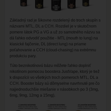
Základný rad je šikovne rozdelený do troch skupín s
názvami MTL, DL a CCH. Rozdiel je v skutočnom
pomere látok PG a VG a už zo samotného názvu sa
dá ľahko odvodiť použitie - MTL (mouth to lung) na
klasické fajčenie, DL (direct lung) na priame
poťahovanie a CCH (cloud-chasing) na extrémnu
produkciu pary.
Túto beznikotínovú bázu môžete ľahko doplniť
nikotínom pomocou boostera JustVape, ktorý je tiež
k dispozícii vo všetkých troch pomeroch MTL, DL a
CCH. Booster bázy sú dômyselne navrhnuté pre čo
najjednoduchšie miešanie v násobkoch po 3 (3mg,
6mg, 9mg, 12mg a 15mg).