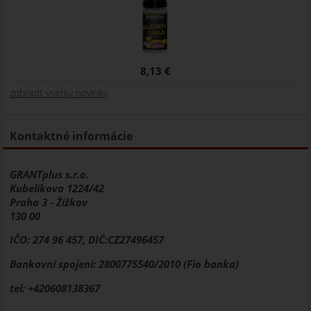
8,13 €
zobraziť vsetky novinky
Kontaktné informácie
GRANTplus s.r.o.
Kubelíkova 1224/42
Praha 3 - Žižkov
130 00
IČO: 274 96 457, DIČ:CZ27496457
Bankovní spojení: 2800775540/2010 (Fio banka)
tel: +420608138367