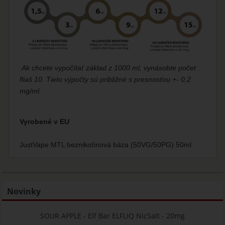
Ak chcete vypočítať základ z 1000 ml, vynásobte počet
fliaš 10. Tieto výpočty sú približné s presnosťou +- 0,2
mg/ml.
Vyrobené v EU
JustVape MTL beznikotínová báza (50VG/50PG) 50ml
Novinky
SOUR APPLE - Elf Bar ELFLIQ NicSalt - 20mg