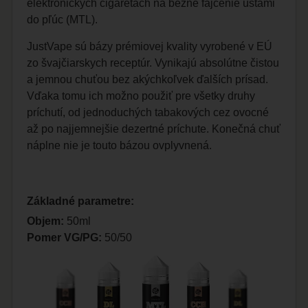
elektronických cigaretách na bežné fajčenie ústami
do pľúc (MTL).
JustVape sú bázy prémiovej kvality vyrobené v EÚ
zo švajčiarskych receptúr. Vynikajú absolútne čistou
a jemnou chuťou bez akýchkoľvek ďalších prísad.
Vďaka tomu ich možno použiť pre všetky druhy
príchutí, od jednoduchých tabakových cez ovocné
až po najjemnejšie dezertné príchute. Konečná chuť
náplne nie je touto bázou ovplyvnená.
Základné parametre:
Objem:
50ml
Pomer VG/PG:
50/50