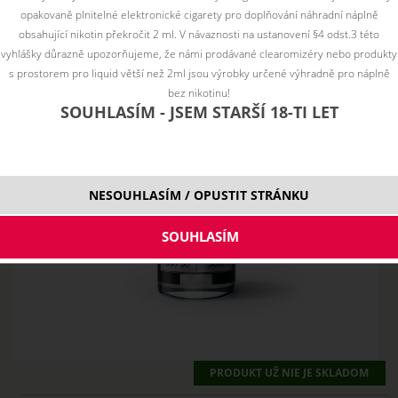
opakovaně plnitelné elektronické cigarety pro doplňování náhradní náplně
obsahující nikotin překročit 2 ml. V návaznosti na ustanovení §4 odst.3 této
vyhlášky důrazně upozorňujeme, že námi prodávané clearomizéry nebo produkty
s prostorem pro liquid větší než 2ml jsou výrobky určené výhradně pro náplně
bez nikotinu!
SOUHLASÍM - JSEM STARŠÍ 18-TI LET
NESOUHLASÍM / OPUSTIT STRÁNKU
PRODUKT UŽ NIE JE SKLADOM