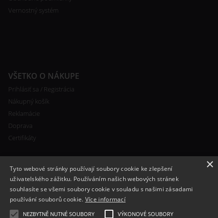
Vernostný systém
VŠETKO O NÁKUPE
Prihlásiť sa / Registrácia
Nákupný košík
Reklamácie
Doprava
Certifikáty
×
Tyto webové stránky používají soubory cookie ke zlepšení
uživatelského zážitku. Používáním našich webových stránek
souhlasíte se všemi soubory cookie v souladu s našimi zásadami
RYCHLÝ KONTAKT
používání souborů cookie.
Více informací
+420 608 138 367
NEZBYTNĚ NUTNÉ SOUBORY
VÝKONOVÉ SOUBORY
info@bomba-cig.sk