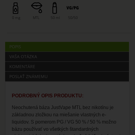
0 mg
MTL
50 ml
50/50
POPIS
VAŠA OTÁZKA
KOMENTÁRE
POSLAŤ ZNÁMEMU
PODROBNÝ OPIS PRODUKTU:
Neochutená báza JustVape MTL bez nikotínu je
základnou zložkou na miešanie vlastných e-
liquidov. S pomerom PG / VG 50 % / 50 % možno
bázu používať vo všetkých štandardných