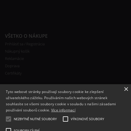
VŠETKO O NÁKUPE
Prihlásiť sa / Registrácia
Nákupný košík
Reklamácie
Doprava
Certifikáty
×
Tyto webové stránky používají soubory cookie ke zlepšení
uživatelského zážitku. Používáním našich webových stránek
souhlasíte se všemi soubory cookie v souladu s našimi zásadami
RYCHLÝ KONTAKT
používání souborů cookie.
Více informací
+420 608 138 367
NEZBYTNĚ NUTNÉ SOUBORY
VÝKONOVÉ SOUBORY
info@bomba-cig.sk
SOUBORY CÍLENÍ