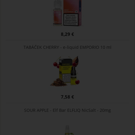
8,29 €
TABÁČEK CHERRY - e-liquid EMPORIO 10 ml
7,58 €
SOUR APPLE - Elf Bar ELFLIQ NicSalt - 20mg