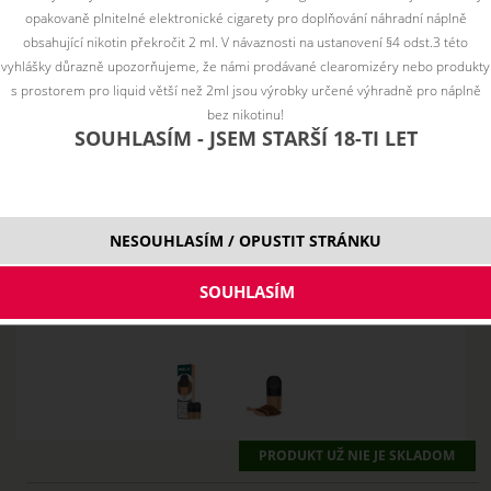
opakovaně plnitelné elektronické cigarety pro doplňování náhradní náplně
obsahující nikotin překročit 2 ml. V návaznosti na ustanovení §4 odst.3 této
vyhlášky důrazně upozorňujeme, že námi prodávané clearomizéry nebo produkty
s prostorem pro liquid větší než 2ml jsou výrobky určené výhradně pro náplně
bez nikotinu!
SOUHLASÍM - JSEM STARŠÍ 18-TI LET
NESOUHLASÍM / OPUSTIT STRÁNKU
PRODUKT UŽ NIE JE SKLADOM