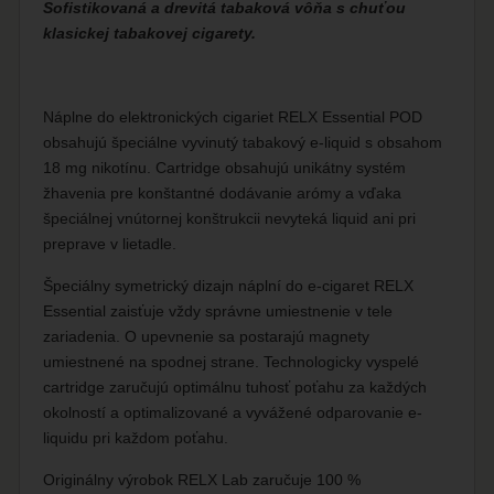
Sofistikovaná a drevitá tabaková vôňa s chuťou
klasickej tabakovej cigarety.
Náplne do elektronických cigariet RELX Essential POD
obsahujú špeciálne vyvinutý tabakový e-liquid s obsahom
18 mg nikotínu. Cartridge obsahujú unikátny systém
žhavenia pre konštantné dodávanie arómy a vďaka
špeciálnej vnútornej konštrukcii nevyteká liquid ani pri
preprave v lietadle.
Špeciálny symetrický dizajn náplní do e-cigaret RELX
Essential zaisťuje vždy správne umiestnenie v tele
zariadenia. O upevnenie sa postarajú magnety
umiestnené na spodnej strane. Technologicky vyspelé
cartridge zaručujú optimálnu tuhosť poťahu za každých
okolností a optimalizované a vyvážené odparovanie e-
liquidu pri každom poťahu.
Originálny výrobok RELX Lab zaručuje 100 %