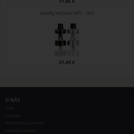
11,85 €
Vapefly NICOLAS MTL - 3ml
21,49 €
O NÁS
Úvod
Kontakty
Obchodné podmienky
Vernostný systém