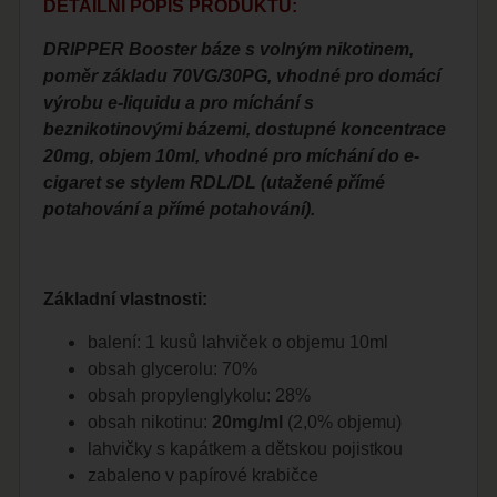
DETAILNÍ POPIS PRODUKTU:
DRIPPER Booster báze s volným nikotinem,
poměr základu 70VG/30PG, vhodné pro domácí
výrobu e-liquidu a pro míchání s
beznikotinovými bázemi, dostupné koncentrace
20mg, objem 10ml, vhodné pro míchání do e-
cigaret se stylem RDL/DL (utažené přímé
potahování a přímé potahování).
Základní vlastnosti:
balení: 1 kusů lahviček o objemu 10ml
obsah glycerolu: 70%
obsah propylenglykolu: 28%
obsah nikotinu:
20mg/ml
(2,0% objemu)
lahvičky s kapátkem a dětskou pojistkou
zabaleno v papírové krabičce