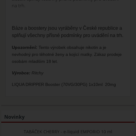
na trh.
Báze a boostery jsou vyráběny v České republice a
splňují všechny přísné podmínky pro uvádění na trh.
Upozornění:
Tento výrobek obsahuje nikotin a je
nevhodný pro těhotné ženy a kojící matky. Zákaz prodeje
osobám mladším 18 let.
Výrobce:
Ritchy
LIQUA DRIPPER Booster (70VG/30PG) 1x10ml 20mg
Novinky
TABÁČEK CHERRY - e-liquid EMPORIO 10 ml