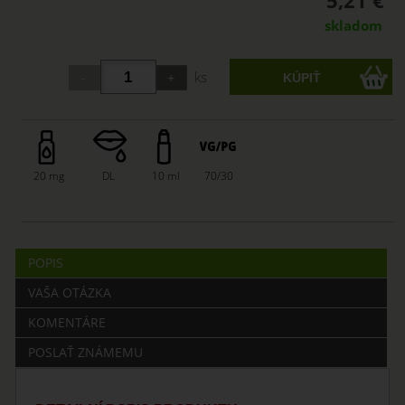
5,21 €
skladom
ks
20 mg
DL
10 ml
70/30
POPIS
VAŠA OTÁZKA
KOMENTÁRE
POSLAŤ ZNÁMEMU