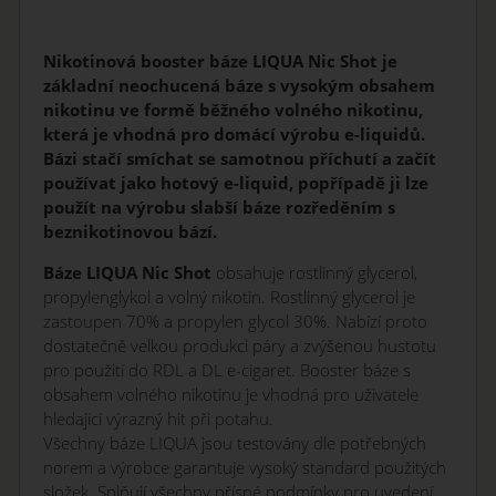
Nikotinová booster báze LIQUA Nic Shot je
základní neochucená báze s vysokým obsahem
nikotinu ve formě běžného volného nikotinu,
která je vhodná pro domácí výrobu e-liquidů.
Bázi stačí smíchat se samotnou příchutí a začít
používat jako hotový e-liquid, popřípadě ji lze
použít na výrobu slabší báze rozředěním s
beznikotinovou bází.
Báze LIQUA Nic Shot
obsahuje rostlinný glycerol,
propylenglykol a volný nikotin. Rostlinný glycerol je
zastoupen 70% a propylen glycol 30%. Nabízí proto
dostatečně velkou produkci páry a zvýšenou hustotu
pro použití do RDL a DL e-cigaret. Booster báze s
obsahem volného nikotinu je vhodná pro uživatele
hledající výrazný hit při potahu.
Všechny báze LIQUA jsou testovány dle potřebných
norem a výrobce garantuje vysoký standard použitých
složek. Splňují všechny přísné podmínky pro uvedení