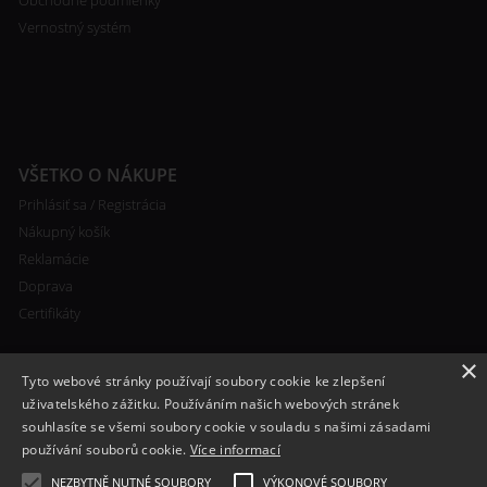
Obchodné podmienky
Vernostný systém
VŠETKO O NÁKUPE
Prihlásiť sa / Registrácia
Nákupný košík
Reklamácie
Doprava
Certifikáty
×
Tyto webové stránky používají soubory cookie ke zlepšení
uživatelského zážitku. Používáním našich webových stránek
souhlasíte se všemi soubory cookie v souladu s našimi zásadami
RYCHLÝ KONTAKT
používání souborů cookie.
Více informací
+420 608 138 367
NEZBYTNĚ NUTNÉ SOUBORY
VÝKONOVÉ SOUBORY