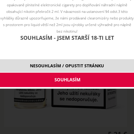
opakovaně plnitelné elektronické cigarety pro doplňování náhradní náplně
obsahující nikotin překročit 2 ml. V návaznosti na ustanovení §4 odst.3 této
vyhlášky důrazně upozorňujeme, že námi prodávané clearomizéry nebo produkty
s prostorem pro liquid větší než 2ml jsou výrobky určené výhradně pro náplně
bez nikotinu!
SOUHLASÍM - JSEM STARŠÍ 18-TI LET
NESOUHLASÍM / OPUSTIT STRÁNKU