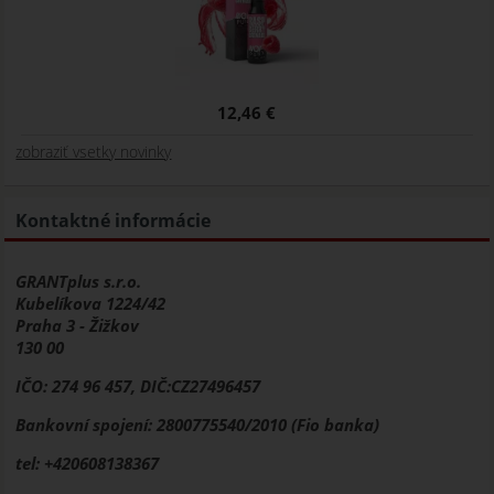
12,46 €
zobraziť vsetky novinky
Kontaktné informácie
GRANTplus s.r.o.
Kubelíkova 1224/42
Praha 3 - Žižkov
130 00
IČO: 274 96 457, DIČ:CZ27496457
Bankovní spojení: 2800775540/2010 (Fio banka)
tel: +420608138367