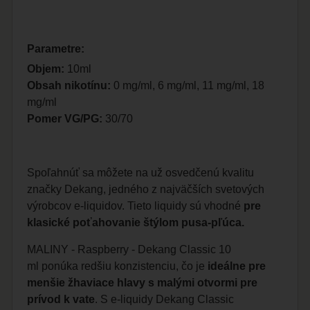
Parametre:
Objem:
10ml
Obsah nikotínu:
0 mg/ml, 6 mg/ml, 11 mg/ml, 18
mg/ml
Pomer VG/PG:
30/70
Spoľahnúť sa môžete na už osvedčenú kvalitu
značky Dekang, jedného z najväčších svetových
výrobcov e-liquidov. Tieto liquidy sú vhodné
pre
klasické poťahovanie štýlom pusa-pľúca.
MALINY - Raspberry - Dekang Classic 10
ml ponúka redšiu konzistenciu, čo je
ideálne pre
menšie žhaviace hlavy s malými otvormi pre
prívod k vate
. S e-liquidy Dekang Classic