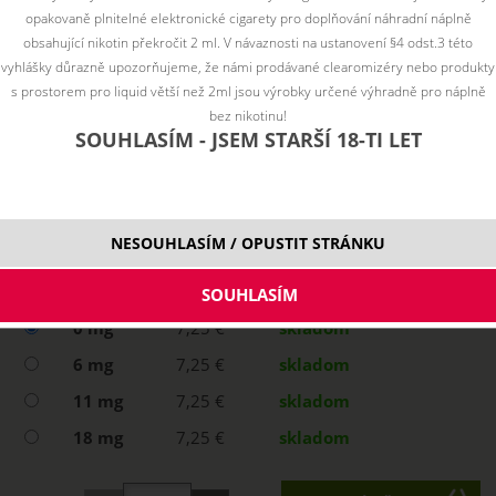
opakovaně plnitelné elektronické cigarety pro doplňování náhradní náplně
obsahující nikotin překročit 2 ml. V návaznosti na ustanovení §4 odst.3 této
vyhlášky důrazně upozorňujeme, že námi prodávané clearomizéry nebo produkty
s prostorem pro liquid větší než 2ml jsou výrobky určené výhradně pro náplně
bez nikotinu!
SOUHLASÍM - JSEM STARŠÍ 18-TI LET
NESOUHLASÍM / OPUSTIT STRÁNKU
Vyberte variantu:
0 mg
7,25 €
skladom
6 mg
7,25 €
skladom
11 mg
7,25 €
skladom
18 mg
7,25 €
skladom