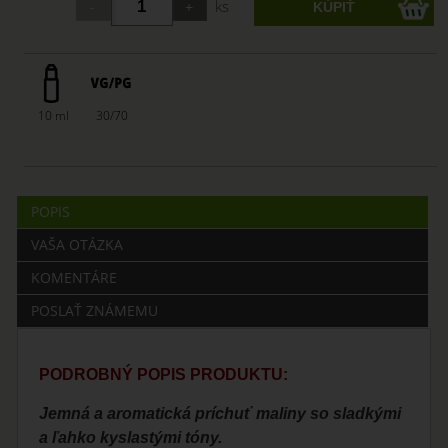
ks
10 ml
30/70
POPIS
VAŠA OTÁZKA
KOMENTÁRE
POSLAŤ ZNÁMEMU
PODROBNÝ POPIS PRODUKTU:
Jemná a aromatická príchuť maliny so sladkými
a ľahko kyslastými tóny.