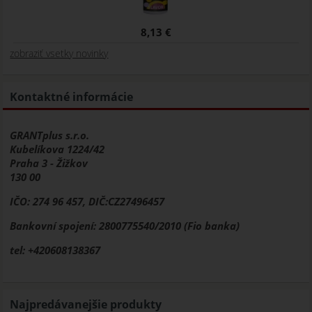
8,13 €
zobraziť vsetky novinky
Kontaktné informácie
GRANTplus s.r.o.
Kubelíkova 1224/42
Praha 3 - Žižkov
130 00
IČO: 274 96 457, DIČ:CZ27496457
Bankovní spojení: 2800775540/2010 (Fio banka)
tel: +420608138367
Najpredávanejšie produkty