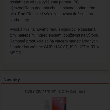
dosiahnete vďaka vyššiemu pomeru PG
výraznejšieho podania chuti a hlavne poriadneho
hitu. Rad Classic si však zachováva tiež solídnú
tvorbu pary.
Vysoká kvalita nového radu e-liquidov je zaistená
tými najlepšími ingredienciami použitými na výrobu.
Samotná produkcia spĺňa viacero medzinárodných
štandardov vrátane GMP, HACCP, ISO, KFDA, TUV
MSDS.
Novinky
SICILY GRAPEFRUIT - LIQUA Salt 10ml