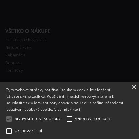
VŠETKO O NÁKUPE
Prihlásiť sa / Registrácia
Nákupný košík
Reklamácie
Doprava
Certifikáty
×
Tyto webové stránky používají soubory cookie ke zlepšení
uživatelského zážitku. Používáním našich webových stránek
souhlasíte se všemi soubory cookie v souladu s našimi zásadami
RYCHLÝ KONTAKT
používání souborů cookie.
Více informací
+420 608 138 367
NEZBYTNĚ NUTNÉ SOUBORY
VÝKONOVÉ SOUBORY
info@bomba-cig.sk
SOUBORY CÍLENÍ