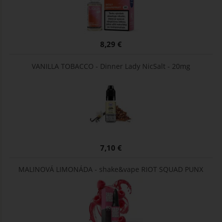
8,29 €
VANILLA TOBACCO - Dinner Lady NicSalt - 20mg
7,10 €
MALINOVÁ LIMONÁDA - shake&vape RIOT SQUAD PUNX