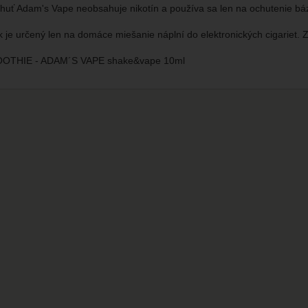
huť Adam's Vape neobsahuje nikotín a používa sa len na ochutenie bá
k je určený len na domáce miešanie náplní do elektronických cigariet
THIE - ADAM´S VAPE shake&vape 10ml