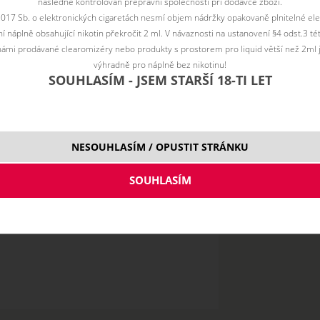
následně kontrolován přepravní společností při dodávce zboží.
2017 Sb. o elektronických cigaretách nesmí objem nádržky opakovaně plnitelné ele
 náplně obsahující nikotin překročit 2 ml. V návaznosti na ustanovení §4 odst.3 t
ámi prodávané clearomizéry nebo produkty s prostorem pro liquid větší než 2ml 
výhradně pro náplně bez nikotinu!
SOUHLASÍM - JSEM STARŠÍ 18-TI LET
10 ml
NESOUHLASÍM / OPUSTIT STRÁNKU