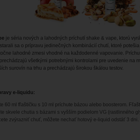
pe
je séria nových a lahodných príchutí shake & vape, ktorú v
arali sa o prípravu jedinečných kombinácií chutí, ktoré potešia 
točne lahodné zmesi vhodné na každodenné vapovanie. Príchu
 prechádzajú všetkými potrebnými kontrolami pre uvedenie na me
ších surovín na trhu a prechádzajú širokou škálou testov.
ravy e-liquidu:
e 60 ml fľaštičku s 10 ml príchute bázou alebo boosterom. Fľašt
te skvele chutia s bázami s vyšším podielom VG (rastlinného gl
ete zvýrazniť chuť, môžete nechať hotový e-liquid odstáť 3 dni.