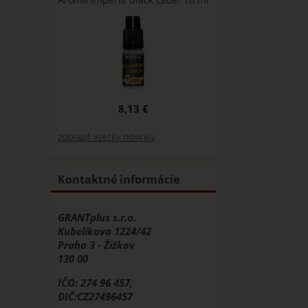
8,13 €
zobraziť vsetky novinky
Kontaktné informácie
GRANTplus s.r.o.
Kubelíkova 1224/42
Praha 3 - Žižkov
130 00
IČO: 274 96 457,
DIČ:CZ27496457