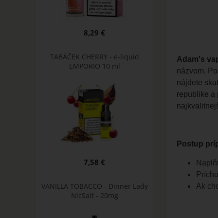
8,29 €
TABÁČEK CHERRY - e-liquid
Adam's va
EMPORIO 10 ml
názvom. Post
nájdete sku
republike a
najkvalitnej
Postup príp
7,58 €
Naplňt
Príchu
VANILLA TOBACCO - Dinner Lady
Ak chc
NicSalt - 20mg