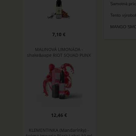
Samotná príc
Tento výrobo
MANGO SMOO
7,10 €
MALINOVÁ LIMONÁDA -
shake&vape RIOT SQUAD PUNX
12,46 €
KLEMENTINKA (Mandarínky) -
Aróma Imperia Black Label 10 ml