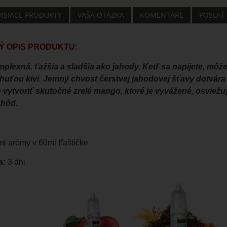
VISIACE PRODUKTY
VAŠA OTÁZKA
KOMENTÁRE
POSLAŤ
 OPIS PRODUKTU:
plexná, ťažšia a sladšia ako jahody. Keď sa napijete, môže
chuťou kivi. Jemný chvost čerstvej jahodovej šťavy dotvár
lo vytvoriť skutočné zrelé mango, ktoré je vyvážené, osvie
ahôd.
ml arómy v 60ml fľaštičke
a:
3 dni