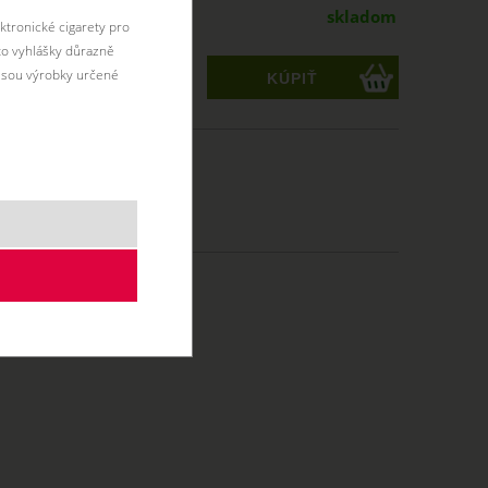
skladom
ktronické cigarety pro
éto vyhlášky důrazně
jsou výrobky určené
ks