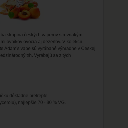
yrába skupina českých vaperov s rovnakým
milovníkov ovocia aj dezertov. V kolekcii
te Adam's vape sú vyrábané výhradne v Českej
dzinárodný trh. Vyrábajú sa z tých
ičku dôkladne pretrepte.
ycerolu), najlepšie 70 - 80 % VG.