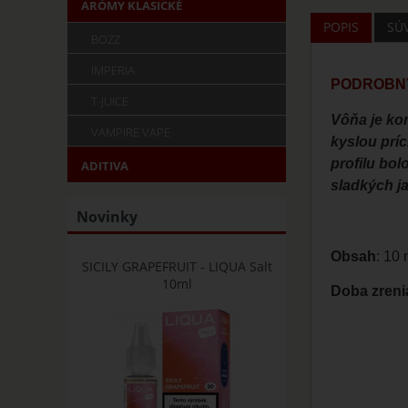
ARÓMY KLASICKÉ
POPIS
SÚ
BOZZ
IMPERIA
PODROBNÝ
T-JUICE
Vôňa je kom
VAMPIRE VAPE
kyslou prí
profilu bo
ADITIVA
sladkých j
Novinky
Obsah
: 10 
SICILY GRAPEFRUIT - LIQUA Salt
10ml
Doba zreni