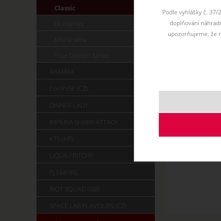
Classic
Podle vyhlášky č. 37/
doplňování náhradní
GLASeries
upozorňujeme, že n
Mlsná séria
True Dessert Series
ARAMAX
CoolniSE (CZ)
DINNER LADY
IMPERIA SHARK ATTACK
KTS (HR)
LIQUA / RITCHY
PJ EMPIRE
RIOT SQUAD (GB)
SPACE LAB FLAVOURS (CZ)