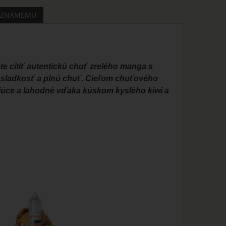
 ZNÁMEMU
te cítiť autentickú chuť zrelého manga s
a sladkosť a plnú chuť. Cieľom chuťového
žujúce a lahodné vďaka kúskom kyslého kiwi a