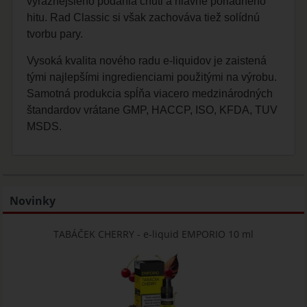
výraznejšieho podania chuti a hlavne poriadneho
hitu. Rad Classic si však zachováva tiež solídnú
tvorbu pary.
Vysoká kvalita nového radu e-liquidov je zaistená
tými najlepšími ingredienciami použitými na výrobu.
Samotná produkcia spĺňa viacero medzinárodných
štandardov vrátane GMP, HACCP, ISO, KFDA, TUV
MSDS.
Novinky
TABÁČEK CHERRY - e-liquid EMPORIO 10 ml