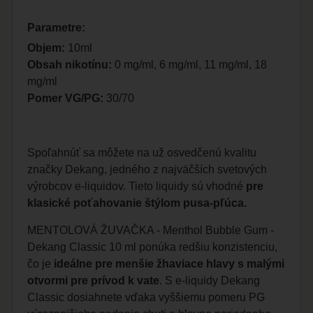
Parametre:
Objem:
10ml
Obsah nikotínu:
0 mg/ml, 6 mg/ml, 11 mg/ml, 18
mg/ml
Pomer VG/PG:
30/70
Spoľahnúť sa môžete na už osvedčenú kvalitu
značky Dekang, jedného z najväčších svetových
výrobcov e-liquidov. Tieto liquidy sú vhodné
pre
klasické poťahovanie štýlom pusa-pľúca.
MENTOLOVÁ ŽUVAČKA - Menthol Bubble Gum -
Dekang Classic 10 ml ponúka redšiu konzistenciu,
čo je
ideálne pre menšie žhaviace hlavy s malými
otvormi pre prívod k vate
. S e-liquidy Dekang
Classic dosiahnete vďaka vyššiemu pomeru PG