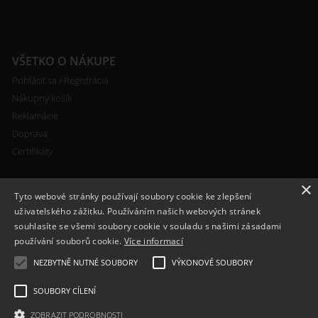
VŠETKO O NÁKUPE
Prihlásiť sa / Registrácia
Nákupný košík
Reklamácie
Doprava
Certifikáty
×
Tyto webové stránky používají soubory cookie ke zlepšení
uživatelského zážitku. Používáním našich webových stránek
souhlasíte se všemi soubory cookie v souladu s našimi zásadami
RYCHLÝ KONTAKT
používání souborů cookie.
Více informací
+420 608 138 367
NEZBYTNĚ NUTNÉ SOUBORY
VÝKONOVÉ SOUBORY
info@bomba-cig.sk
SOUBORY CÍLENÍ
ZOBRAZIT PODROBNOSTI