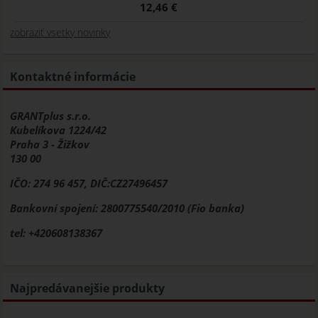
12,46 €
zobraziť vsetky novinky
Kontaktné informácie
GRANTplus s.r.o.
Kubelíkova 1224/42
Praha 3 - Žižkov
130 00
IČO: 274 96 457, DIČ:CZ27496457
Bankovní spojení: 2800775540/2010 (Fio banka)
tel: +420608138367
Najpredávanejšie produkty