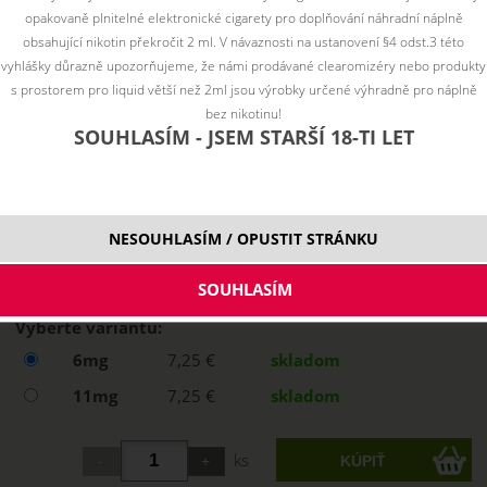
opakovaně plnitelné elektronické cigarety pro doplňování náhradní náplně
obsahující nikotin překročit 2 ml. V návaznosti na ustanovení §4 odst.3 této
vyhlášky důrazně upozorňujeme, že námi prodávané clearomizéry nebo produkty
s prostorem pro liquid větší než 2ml jsou výrobky určené výhradně pro náplně
bez nikotinu!
SOUHLASÍM - JSEM STARŠÍ 18-TI LET
NESOUHLASÍM / OPUSTIT STRÁNKU
Vyberte variantu:
6mg
7,25 €
skladom
11mg
7,25 €
skladom
ks