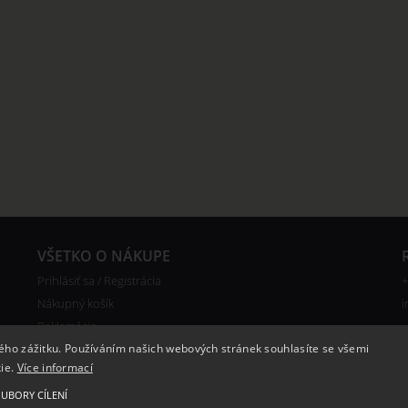
VŠETKO O NÁKUPE
Prihlásiť sa / Registrácia
+
Nákupný košík
i
Reklamácie
Doprava
kého zážitku. Používáním našich webových stránek souhlasíte se všemi
kie.
Více informací
Certifikáty
UBORY CÍLENÍ