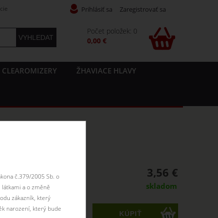
cie
Prihlásiť sa
Zaregistrovať sa
Počet položek: 0
0,00 €
CLEAROMIZERY
ŽHAVIACE HLAVY
3,56 €
ákona č.379/2005 Sb. o
skladom
 látkami a o změně
odu zákazník, který
ěk narození, který bude
ks