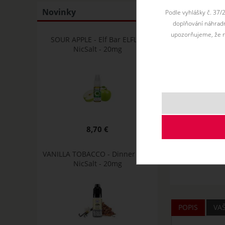
Novinky
Podle vyhlášky č. 37/
doplňování náhradní
upozorňujeme, že n
SOUR APPLE - Elf Bar ELFLIQ
NicSalt - 20mg
8,70 €
VANILLA TOBACCO - Dinner Lady
NicSalt - 20mg
POPIS
VA