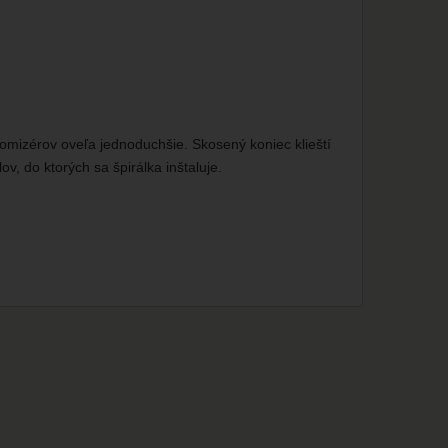
omizérov oveľa jednoduchšie. Skosený koniec klieští
v, do ktorých sa špirálka inštaluje.