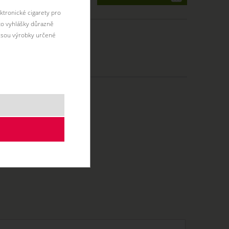
ktronické cigarety pro
éto vyhlášky důrazně
jsou výrobky určené