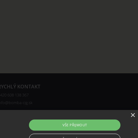
RYCHLÝ KONTAKT
420 608 138 367
nfo@bomba-cig.sk
×
VŠE PŘIJMOUT