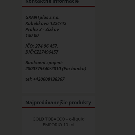
Kontaktné informácie
GRANTplus s.r.o.
Kubelíkova 1224/42
Praha 3 - Žižkov
130 00
IČO: 274 96 457,
DIČ:CZ27496457
Bankovní spojení:
2800775540/2010 (Fio banka)
tel: +420608138367
Najpredávanejšie produkty
GOLD TOBACCO - e-liquid
EMPORIO 10 ml