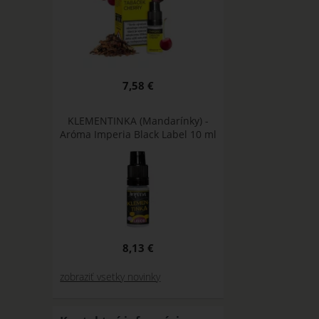
7,58 €
KLEMENTINKA (Mandarínky) -
Aróma Imperia Black Label 10 ml
8,13 €
zobraziť vsetky novinky