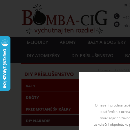
+4
inf
E-LIQUIDY
ARÓMY
BÁZY A BOOSTERY
DIY ATOMIZÉRY
DIY PRÍSLUŠENSTVO
BA
Home
DIY PRÍS
DIY PRÍSLUŠENSTVO
Mini Kl
VATY
DRÔTY
Omezení prodeje tabák
PREDMOTANÉ ŠPIRÁLKY
opatřeních k ochr
souvisejících záko
DIY NÁRADIE
uskuteční objednávku p