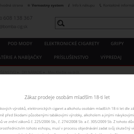
Úvodná strana
Vernostny system
Info k nákupu
Kontaktné informá
608 138 367
20
o@bomba-cig.sk
POD MODY
ELEKTRONICKÉ CIGARETY
GRIPY
TÉRIE A NABÍJAČKY
PRÍSLUŠENSTVO
VÝPREDAJ
LUŠENSTVO
DIY NÁRADIE
Mini Kliešte na drôt
iešte na drôt 1ks
Zákaz prodeje osobám mladším 18-ti let
ových výrobků, elektronických cigaret a alkoholu osobám mladších 18-ti let dle z
aně před škodami působenými tabákovými výrobky, alkoholem a jinými návykovými
nů ve znění zákonů č. 225/2006 Sb., č. 274/2008 Sb. a č. 305/2009 Sb. Z tohoto dův
rostřednictvím tohoto eshopu, musí v procesu objednávání zadat svůj skutečný v