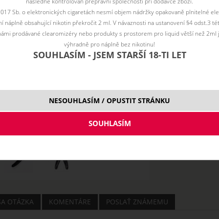
následně kontrolován přepravní společností při dodávce zboží.
2017 Sb. o elektronických cigaretách nesmí objem nádržky opakovaně plnitelné ele
 náplně obsahující nikotin překročit 2 ml. V návaznosti na ustanovení §4 odst.3 t
ámi prodávané clearomizéry nebo produkty s prostorem pro liquid větší než 2ml 
výhradně pro náplně bez nikotinu!
SOUHLASÍM - JSEM STARŠÍ 18-TI LET
NESOUHLASÍM / OPUSTIT STRÁNKU
ŠA OTÁZKA
KOMENTÁRE
POSLAŤ ZNÁMEMU