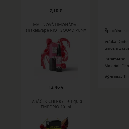
7,10 €
MALINOVÁ LIMONÁDA -
shake&vape RIOT SQUAD PUNX
Špeciálne kli
Vďaka týmto k
umožní zastri
Parametre:
Materiál: Ch
Výrobca:
Tel
12,46 €
TABÁČEK CHERRY - e-liquid
EMPORIO 10 ml