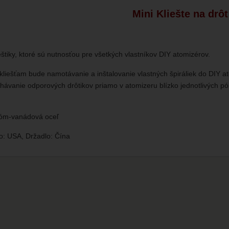
Mini Kliešte na drôt
eštiky, ktoré sú nutnosťou pre všetkých vlastníkov DIY atomizérov.
liešťam bude namotávanie a inštalovanie vlastných špiráliek do DIY at
hávanie odporových drôtikov priamo v atomizeru blízko jednotlivých pólo
róm-vanádová oceľ
o: USA, Držadlo: Čína