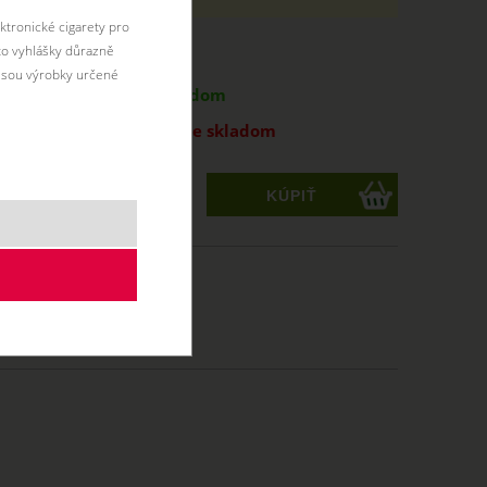
ktronické cigarety pro
éto vyhlášky důrazně
antu:
jsou výrobky určené
ORD
1,99 €
skladom
PM
1,99 €
nie je skladom
ks