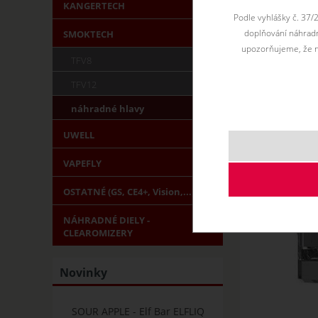
KANGERTECH
Podle vyhlášky č. 37/
doplňování náhradní
SMOKTECH
upozorňujeme, že n
TFV8
TFV12
náhradné hlavy
UWELL
VAPEFLY
OSTATNÉ (GS, CE4+, Vision,...)
NÁHRADNÉ DIELY -
CLEAROMIZERY
Novinky
SOUR APPLE - Elf Bar ELFLIQ