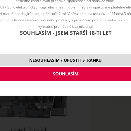
následně kontrolován přepravní společností při dodávce zboží.
2017 Sb. o elektronických cigaretách nesmí objem nádržky opakovaně plnitelné ele
 náplně obsahující nikotin překročit 2 ml. V návaznosti na ustanovení §4 odst.3 t
Vyberte vari
ámi prodávané clearomizéry nebo produkty s prostorem pro liquid větší než 2ml 
typ N
výhradně pro náplně bez nikotinu!
SOUHLASÍM - JSEM STARŠÍ 18-TI LET
typ R
NESOUHLASÍM / OPUSTIT STRÁNKU
4,5 ml