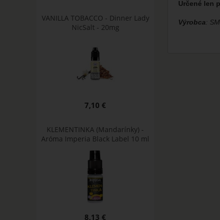
Určené len 
VANILLA TOBACCO - Dinner Lady
Výrobca
: S
NicSalt - 20mg
7,10 €
KLEMENTINKA (Mandarínky) -
Aróma Imperia Black Label 10 ml
8,13 €