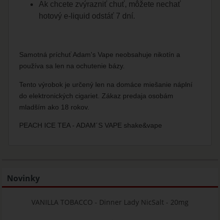
Ak chcete zvýrazniť chuť, môžete nechať
hotový e-liquid odstáť 7 dní.
Samotná príchuť Adam's Vape neobsahuje nikotín a
používa sa len na ochutenie bázy.
Tento výrobok je určený len na domáce miešanie náplní
do elektronických cigariet. Zákaz predaja osobám
mladším ako 18 rokov.
PEACH ICE TEA - ADAM´S VAPE shake&vape
Novinky
VANILLA TOBACCO - Dinner Lady NicSalt - 20mg