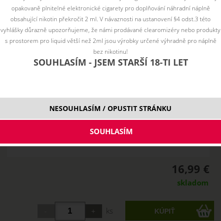
opakovaně plnitelné elektronické cigarety pro doplňování náhradní náplně
obsahující nikotin překročit 2 ml. V návaznosti na ustanovení §4 odst.3 této
vyhlášky důrazně upozorňujeme, že námi prodávané clearomizéry nebo produkty
s prostorem pro liquid větší než 2ml jsou výrobky určené výhradně pro náplně
bez nikotinu!
SOUHLASÍM - JSEM STARŠÍ 18-TI LET
NESOUHLASÍM / OPUSTIT STRÁNKU
16,99 €
skladom
ks