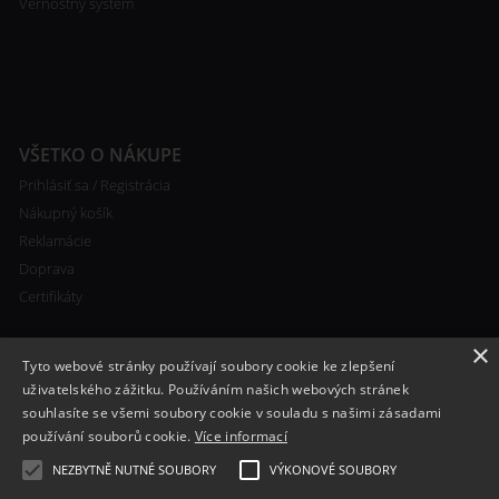
Vernostný systém
VŠETKO O NÁKUPE
Prihlásiť sa / Registrácia
Nákupný košík
Reklamácie
Doprava
Certifikáty
×
Tyto webové stránky používají soubory cookie ke zlepšení
uživatelského zážitku. Používáním našich webových stránek
souhlasíte se všemi soubory cookie v souladu s našimi zásadami
RYCHLÝ KONTAKT
používání souborů cookie.
Více informací
+420 608 138 367
NEZBYTNĚ NUTNÉ SOUBORY
VÝKONOVÉ SOUBORY
info@bomba-cig.sk