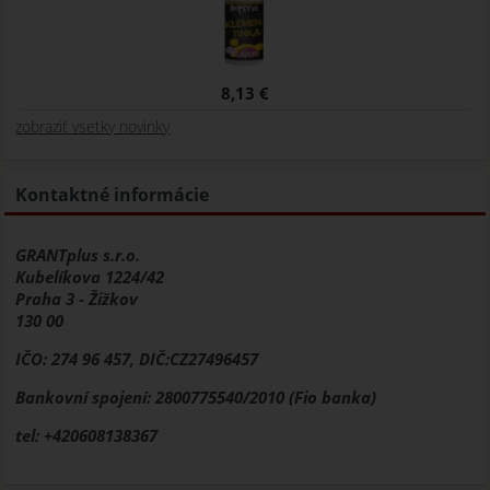
8,13 €
zobraziť vsetky novinky
Kontaktné informácie
GRANTplus s.r.o.
Kubelíkova 1224/42
Praha 3 - Žižkov
130 00
IČO: 274 96 457, DIČ:CZ27496457
Bankovní spojení: 2800775540/2010 (Fio banka)
tel: +420608138367