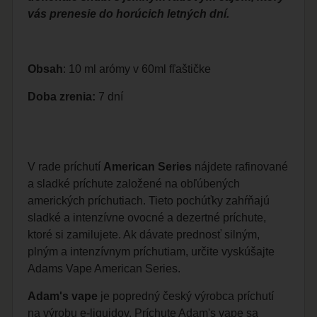
vás prenesie do horúcich letných dní.
Obsah
: 10 ml arómy v 60ml fľaštičke
Doba zrenia:
7 dní
V rade príchutí
American Series
nájdete rafinované
a sladké príchute založené na obľúbených
amerických príchutiach. Tieto pochúťky zahŕňajú
sladké a intenzívne ovocné a dezertné príchute,
ktoré si zamilujete. Ak dávate prednosť silným,
plným a intenzívnym príchutiam, určite vyskúšajte
Adams Vape American Series.
Adam's vape
je popredný český výrobca príchutí
na výrobu e-liquidov. Príchute Adam's vape sa