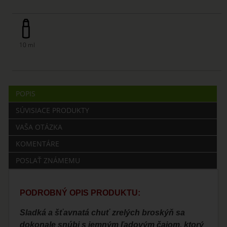
10 ml
POPIS
SÚVISIACE PRODUKTY
VAŠA OTÁZKA
KOMENTÁRE
POSLAŤ ZNÁMEMU
PODROBNÝ OPIS PRODUKTU:
Sladká a šťavnatá chuť zrelých broskýň sa
dokonale snúbi s jemným ľadovým čajom, ktorý