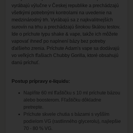
vyrábajú výlučne v Českej republike a prechádzajú
všetkými potrebnými kontrolami na uvedenie na
medzinárodný trh. Vyrábajú sa z najkvalitnejších
surovín na trhu a prechádzajú širokou škálou testov.
Ide o príchute typu shake & vape, takže ich môžete
vapovať ihneď po naplnení bázy bez potreby
ďalšieho zrenia. Príchute Adam's vape sa dodávajú
vo veľkých fľašiach Chubby Gorilla, ktoré obsahujú
danú príchuť.
Postup prípravy e-liquidu:
Naplňte 60 ml fľaštičku s 10 ml príchute bázou
alebo boosterom. Fľaštičku dôkladne
pretrepte.
Príchute skvele chutia s bázami s vyšším
podielom VG (rastlinného glycerolu), najlepšie
70 - 80 % VG.