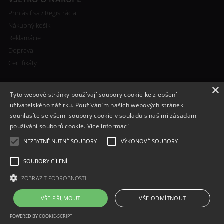
Prihlásiť sa / Registrácia
Nákupný košík
Reklamácie
Doprava
Certifikáty
×
Tyto webové stránky používají soubory cookie ke zlepšení
uživatelského zážitku. Používáním našich webových stránek
souhlasíte se všemi soubory cookie v souladu s našimi zásadami
RYCHLÝ KONTAKT
používání souborů cookie.
Více informací
+420 608 138 367
NEZBYTNĚ NUTNÉ SOUBORY
VÝKONOVÉ SOUBORY
info@bomba-cig.sk
SOUBORY CÍLENÍ
ZOBRAZIT PODROBNOSTI
VŠE PŘIJMOUT
VŠE ODMÍTNOUT
POWERED BY COOKIE-SCRIPT