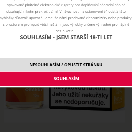
opakovaně plnitelné elektronické cigarety pro doplňování náhradní náplně
obsahující nikotin překročit 2 ml. V návaznosti na ustanovení §4 odst.3 této
vyhlášky důrazně upozorňujeme, že námi prodávané clearomizéry nebo produkty
s prostorem pro liquid větší než 2ml jsou výrobky určené výhradně pro náplně
bez nikotinu!
SOUHLASÍM - JSEM STARŠÍ 18-TI LET
NESOUHLASÍM / OPUSTIT STRÁNKU