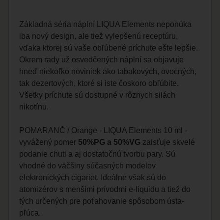
Základná séria náplní LIQUA Elements neponúka
iba nový design, ale tiež vylepšenú receptúru,
vďaka ktorej sú vaše obľúbené príchute ešte lepšie.
Okrem rady už osvedčených náplní sa objavuje
hneď niekoľko noviniek ako tabakových, ovocných,
tak dezertových, ktoré si iste čoskoro obľúbite.
Všetky príchute sú dostupné v rôznych silách
nikotínu.
POMARANČ / Orange - LIQUA Elements 10 ml -
vyvážený pomer
50%PG a 50%VG
zaisťuje skvelé
podanie chuti a aj dostatočnú tvorbu pary. Sú
vhodné do väčšiny súčasných modelov
elektronických cigariet. Ideálne však sú do
atomizérov s menšími prívodmi e-liquidu a tiež do
tých určených pre poťahovanie spôsobom ústa-
pľúca.