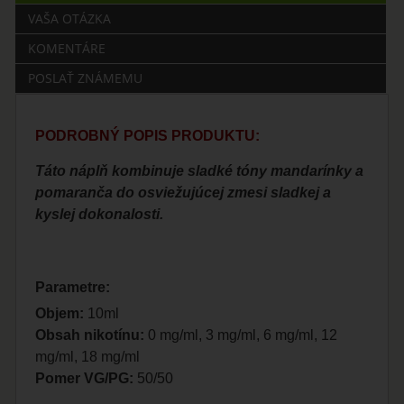
VAŠA OTÁZKA
KOMENTÁRE
POSLAŤ ZNÁMEMU
PODROBNÝ POPIS PRODUKTU:
Táto náplň kombinuje sladké tóny mandarínky a
pomaranča do osviežujúcej zmesi sladkej a
kyslej dokonalosti.
Parametre:
Objem:
10ml
Obsah nikotínu:
0 mg/ml, 3 mg/ml, 6 mg/ml, 12
mg/ml, 18 mg/ml
Pomer VG/PG:
50/50