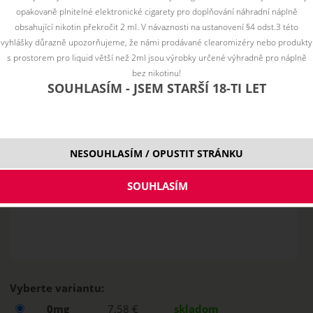
opakovaně plnitelné elektronické cigarety pro doplňování náhradní náplně
obsahující nikotin překročit 2 ml. V návaznosti na ustanovení §4 odst.3 této
vyhlášky důrazně upozorňujeme, že námi prodávané clearomizéry nebo produkty
s prostorem pro liquid větší než 2ml jsou výrobky určené výhradně pro náplně
bez nikotinu!
SOUHLASÍM - JSEM STARŠÍ 18-TI LET
NESOUHLASÍM / OPUSTIT STRÁNKU
Vyberte variantu:
0mg
7,58 €
skladom