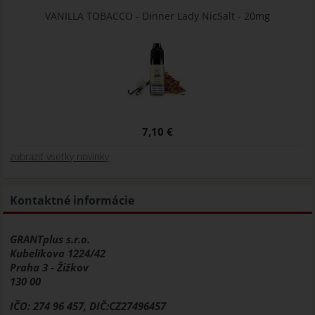
VANILLA TOBACCO - Dinner Lady NicSalt - 20mg
7,10 €
zobraziť vsetky novinky
Kontaktné informácie
GRANTplus s.r.o.
Kubelíkova 1224/42
Praha 3 - Žižkov
130 00
IČO: 274 96 457, DIČ:CZ27496457