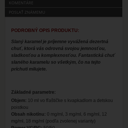
KOMENTÁRE
POSLAŤ ZNÁMEMU
PODROBNÝ OPIS PRODUKTU:
Slaný karamel je príjemne vyvážená dezertná
chuť, ktorá vás odrovná svojou jemnosťou,
sladkosťou a komplexnosťou. Fantastická chuť
slaného karamelu so všetkým, čo na tejto
príchuti milujete.
Základné parametre:
Objem:
10 ml vo fľaštičke s kvapkadlom a detskou
poistkou
Obsah nikotínu:
0 mg/ml, 3 mg/ml, 6 mg/ml, 12
mg/ml, 18 mg/ml (podľa zvolenej varianty)
Pomer VG/PG:
50/50