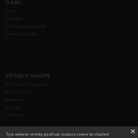
O NÁS
Úvod
Kontakty
Obchodné podmienky
Vernostný systém
VŠETKO O NÁKUPE
Prihlásiť sa / Registrácia
Nákupný košík
Reklamácie
Doprava
Certifikáty
×
Tyto webové stránky používají soubory cookie ke zlepšení