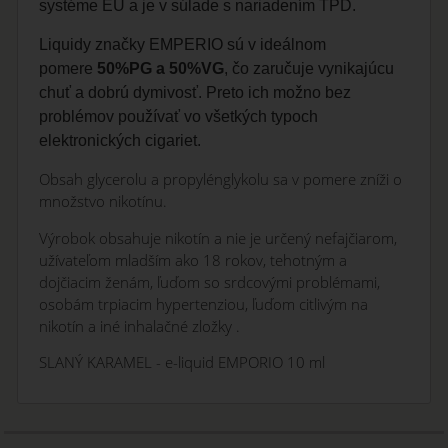
systéme EÚ a je v súlade s nariadením TPD.
Liquidy značky EMPERIO sú v ideálnom
pomere
50%PG a 50%VG
, čo zaručuje vynikajúcu
chuť a dobrú dymivosť. Preto ich možno bez
problémov používať vo všetkých typoch
elektronických cigariet.
Obsah glycerolu a propylénglykolu sa v pomere zníži o
množstvo nikotínu.
Výrobok obsahuje nikotín a nie je určený nefajčiarom,
užívateľom mladším ako 18 rokov, tehotným a
dojčiacim ženám, ľuďom so srdcovými problémami,
osobám trpiacim hypertenziou, ľuďom citlivým na
nikotín a iné inhalačné zložky .
SLANÝ KARAMEL - e-liquid EMPORIO 10 ml