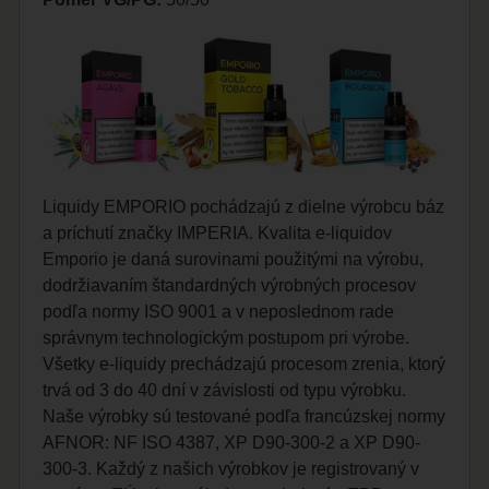
Liquidy EMPORIO pochádzajú z dielne výrobcu báz
a príchutí značky IMPERIA. Kvalita e-liquidov
Emporio je daná surovinami použitými na výrobu,
dodržiavaním štandardných výrobných procesov
podľa normy ISO 9001 a v neposlednom rade
správnym technologickým postupom pri výrobe.
Všetky e-liquidy prechádzajú procesom zrenia, ktorý
trvá od 3 do 40 dní v závislosti od typu výrobku.
Naše výrobky sú testované podľa francúzskej normy
AFNOR: NF ISO 4387, XP D90-300-2 a XP D90-
300-3. Každý z našich výrobkov je registrovaný v