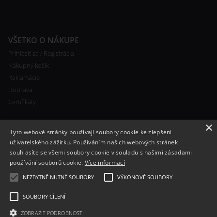
VŠETKO O NÁKUPE
Prihlásiť sa / Registrácia
Nákupný košík
Reklamácie
Doprava
Certifikáty
×
Tyto webové stránky používají soubory cookie ke zlepšení
uživatelského zážitku. Používáním našich webových stránek
souhlasíte se všemi soubory cookie v souladu s našimi zásadami
RYCHLÝ KONTAKT
používání souborů cookie.
Více informací
+420 608 138 367
NEZBYTNĚ NUTNÉ SOUBORY
VÝKONOVÉ SOUBORY
info@bomba-cig.sk
SOUBORY CÍLENÍ
ZOBRAZIT PODROBNOSTI