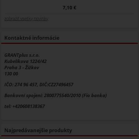
7,10 €
zobraziť vsetky novinky
Kontaktné informácie
GRANTplus s.r.o.
Kubelíkova 1224/42
Praha 3 - Žižkov
130 00
IČO: 274 96 457, DIČ:CZ27496457
Bankovní spojení: 2800775540/2010 (Fio banka)
tel: +420608138367
Najpredávanejšie produkty