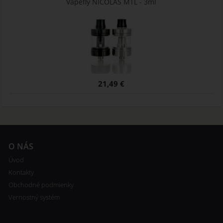
Vapefly NICOLAS MTL - 3ml
21,49 €
O NÁS
Úvod
Kontakty
Obchodné podmienky
Vernostný systém