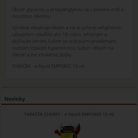
Obsah glycerolu a propylénglykolu sa v pomere zníži o
množstvo nikotínu.
Výrobok obsahuje nikotín a nie je určený nefajčiarom,
užívateľom mladším ako 18 rokov, tehotným a
dojčiacim ženám, ľuďom so srdcovými problémami,
osobám trpiacim hypertenziou, ľuďom citlivým na
nikotín a iné inhalačné zložky .
TABÁČEK - e-liquid EMPORIO 10 ml
Novinky
TABÁČEK CHERRY - e-liquid EMPORIO 10 ml