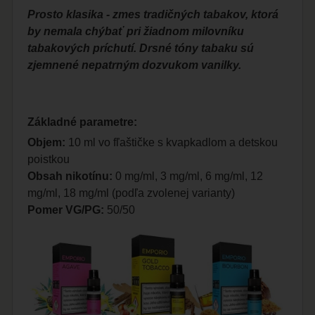
Prosto klasika - zmes tradičných tabakov, ktorá
by nemala chýbať pri žiadnom milovníku
tabakových príchutí. Drsné tóny tabaku sú
zjemnené nepatrným dozvukom vanilky.
Základné parametre:
Objem:
10 ml vo fľaštičke s kvapkadlom a detskou
poistkou
Obsah nikotínu:
0 mg/ml, 3 mg/ml, 6 mg/ml, 12
mg/ml, 18 mg/ml (podľa zvolenej varianty)
Pomer VG/PG:
50/50