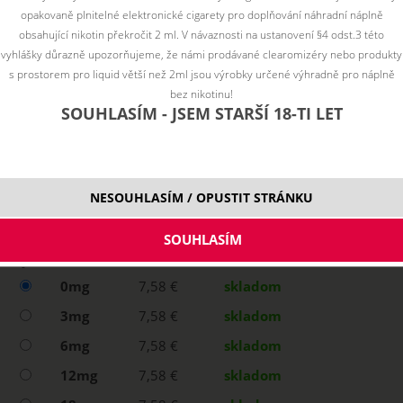
opakovaně plnitelné elektronické cigarety pro doplňování náhradní náplně
obsahující nikotin překročit 2 ml. V návaznosti na ustanovení §4 odst.3 této
vyhlášky důrazně upozorňujeme, že námi prodávané clearomizéry nebo produkty
s prostorem pro liquid větší než 2ml jsou výrobky určené výhradně pro náplně
bez nikotinu!
SOUHLASÍM - JSEM STARŠÍ 18-TI LET
NESOUHLASÍM / OPUSTIT STRÁNKU
Vyberte variantu:
0mg
7,58 €
skladom
3mg
7,58 €
skladom
6mg
7,58 €
skladom
12mg
7,58 €
skladom