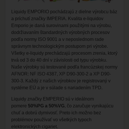
Liquidy EMPORIO pochádzajú z dielne výrobcu báz
a príchutí značky IMPERIA. Kvalita e-liquidov
Emporio je daná surovinami použitými na výrobu,
dodržiavaním štandardných výrobných procesov
podľa normy ISO 9001 a v neposlednom rade
správnym technologickým postupom pri výrobe.
Všetky e-liquidy prechádzajú procesom zrenia, ktorý
trvá od 3 do 40 dní v závislosti od typu výrobku.
Naše výrobky sú testované podľa francúzskej normy
AFNOR: NF ISO 4387, XP D90-300-2 a XP D90-
300-3. Každý z našich výrobkov je registrovaný v
systéme EÚ a je v súlade s nariadením TPD.
Liquidy značky EMPERIO sú v ideálnom
pomere
50%PG a 50%VG
, čo zaručuje vynikajúcu
chuť a dobrú dymivosť. Preto ich možno bez
problémov používať vo všetkých typoch
elektronických cigariet.