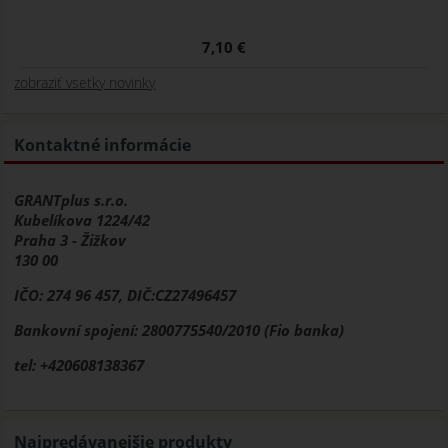
7,10 €
zobraziť vsetky novinky
Kontaktné informácie
GRANTplus s.r.o.
Kubelíkova 1224/42
Praha 3 - Žižkov
130 00
IČO: 274 96 457, DIČ:CZ27496457
Bankovní spojení: 2800775540/2010 (Fio banka)
tel: +420608138367
Najpredávanejšie produkty