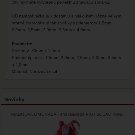
chvíľky máte vytvorenú perfektnú žhaviacu špirálku.
UD namotávačka je k dostaniu s niekoľkými rôzne veľkými
hrotmi. Namotáte si tak špirálky s priemerom 1,5mm,
2,0mm, 2,5mm, 3,0mm, 3,5mm a 4,0mm.
Parametre:
Rozmery: 80mm x 12mm
Priemer špirálok: 1,5mm, 2,0mm, 2,5mm, 3,0mm, 3,5mm
a 4,0mm
Materiál: Nerezová oceľ
Novinky
MALINOVÁ LIMONÁDA - shake&vape RIOT SQUAD PUNX