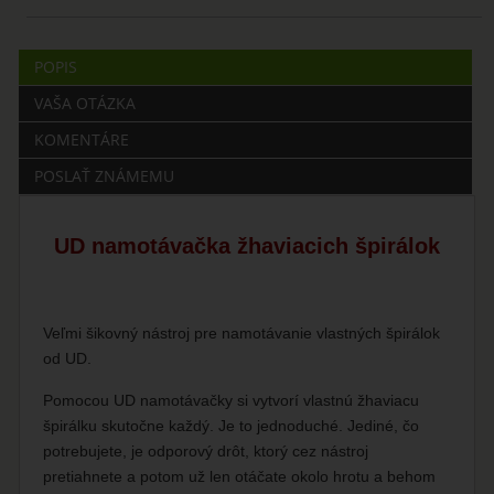
POPIS
VAŠA OTÁZKA
KOMENTÁRE
POSLAŤ ZNÁMEMU
UD namotávačka žhaviacich špirálok
Veľmi šikovný nástroj pre namotávanie vlastných špirálok
od UD.
Pomocou UD namotávačky si vytvorí vlastnú žhaviacu
špirálku skutočne každý. Je to jednoduché. Jediné, čo
potrebujete, je odporový drôt, ktorý cez nástroj
pretiahnete a potom už len otáčate okolo hrotu a behom