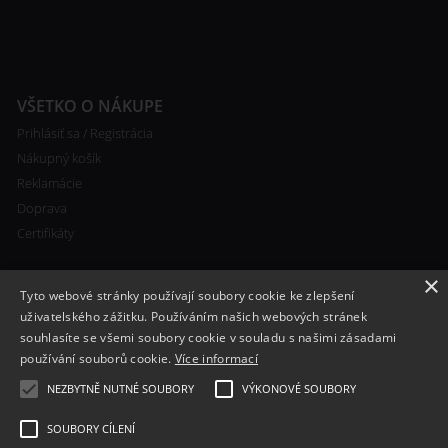
VŠETKO O NÁKUPE
Prihlásiť sa / Registrácia
Nákupný košík
Reklamácie
Doprava
Certifikáty
×
Tyto webové stránky používají soubory cookie ke zlepšení
uživatelského zážitku. Používáním našich webových stránek
souhlasíte se všemi soubory cookie v souladu s našimi zásadami
RYCHLÝ KONTAKT
používání souborů cookie.
Více informací
+420 608 138 367
NEZBYTNĚ NUTNÉ SOUBORY
VÝKONOVÉ SOUBORY
info@bomba-cig.sk
SOUBORY CÍLENÍ