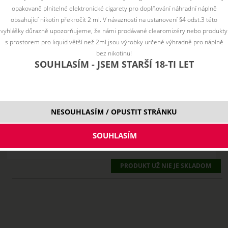
opakovaně plnitelné elektronické cigarety pro doplňování náhradní náplně
obsahující nikotin překročit 2 ml. V návaznosti na ustanovení §4 odst.3 této
vyhlášky důrazně upozorňujeme, že námi prodávané clearomizéry nebo produkty
s prostorem pro liquid větší než 2ml jsou výrobky určené výhradně pro náplně
bez nikotinu!
SOUHLASÍM - JSEM STARŠÍ 18-TI LET
NESOUHLASÍM / OPUSTIT STRÁNKU
PRODUKT UŽ NIE JE SKLADOM