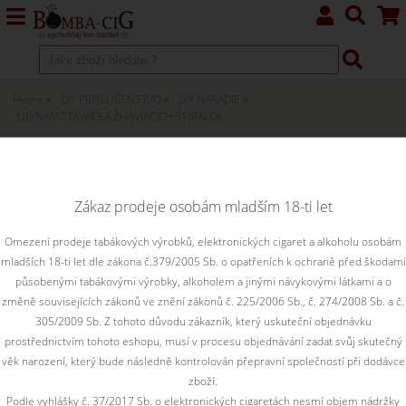
Home
DIY PRÍSLUŠENSTVO
DIY NÁRADIE
UD NAMOTÁVAČKA ŽHAVIACICH ŠPIRÁLOK
UD namotávačka žhaviacich
špirálok
Zákaz prodeje osobám mladším 18-ti let
Omezení prodeje tabákových výrobků, elektronických cigaret a alkoholu osobám
mladších 18-ti let dle zákona č.379/2005 Sb. o opatřeních k ochraně před škodami
působenými tabákovými výrobky, alkoholem a jinými návykovými látkami a o
změně souvisejících zákonů ve znění zákonů č. 225/2006 Sb., č. 274/2008 Sb. a č.
305/2009 Sb. Z tohoto důvodu zákazník, který uskuteční objednávku
prostřednictvím tohoto eshopu, musí v procesu objednávání zadat svůj skutečný
věk narození, který bude následně kontrolován přepravní společností při dodávce
zboží.
Podle vyhlášky č. 37/2017 Sb. o elektronických cigaretách nesmí objem nádržky