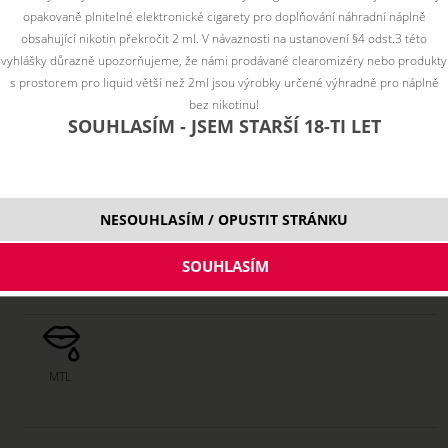
opakovaně plnitelné elektronické cigarety pro doplňování náhradní náplně
obsahující nikotin překročit 2 ml. V návaznosti na ustanovení §4 odst.3 této
vyhlášky důrazně upozorňujeme, že námi prodávané clearomizéry nebo produkty
s prostorem pro liquid větší než 2ml jsou výrobky určené výhradně pro náplně
bez nikotinu!
SOUHLASÍM - JSEM STARŠÍ 18-TI LET
Vyberte variantu:
1,8 ohm
3,45 €
skladom
NESOUHLASÍM / OPUSTIT STRÁNKU
ks
MTL