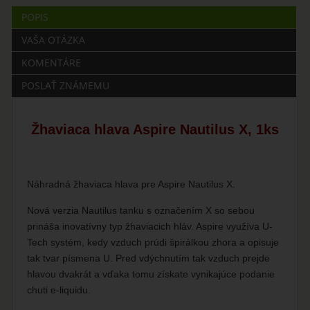
POPIS
VAŠA OTÁZKA
KOMENTÁRE
POSLAŤ ZNÁMEMU
Žhaviaca hlava Aspire Nautilus X, 1ks
Náhradná žhaviaca hlava pre Aspire Nautilus X.
Nová verzia Nautilus tanku s označením X so sebou
prináša inovatívny typ žhaviacich hláv. Aspire využíva U-
Tech systém, kedy vzduch prúdi špirálkou zhora a opisuje
tak tvar písmena U. Pred vdýchnutím tak vzduch prejde
hlavou dvakrát a vďaka tomu získate vynikajúce podanie
chuti e-liquidu.