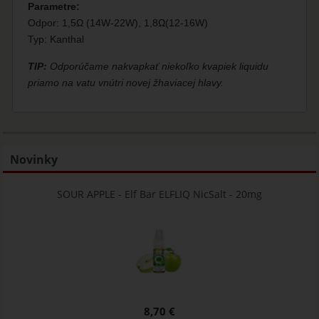
Parametre:
Odpor: 1,5Ω (14W-22W), 1,8Ω(12-16W)
Typ: Kanthal
TIP:
Odporúčame nakvapkať niekoľko kvapiek liquidu
priamo na vatu vnútri novej žhaviacej hlavy.
Novinky
SOUR APPLE - Elf Bar ELFLIQ NicSalt - 20mg
8,70 €