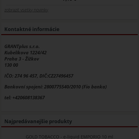
zobraziť vsetky novinky
Kontaktné informácie
GRANTplus s.r.o.
Kubelíkova 1224/42
Praha 3 - Žižkov
130 00
IČO: 274 96 457, DIČ:CZ27496457
Bankovní spojení: 2800775540/2010 (Fio banka)
tel: +420608138367
Najpredávanejšie produkty
GOLD TOBACCO - e-liquid EMPORIO 10 ml