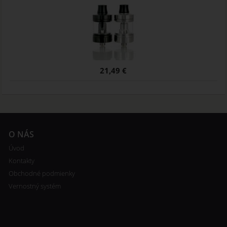
21,49 €
O NÁS
Úvod
Kontakty
Obchodné podmienky
Vernostný systém