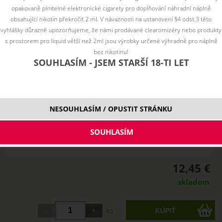
opakovaně plnitelné elektronické cigarety pro doplňování náhradní náplně
obsahující nikotin překročit 2 ml. V návaznosti na ustanovení §4 odst.3 této
vyhlášky důrazně upozorňujeme, že námi prodávané clearomizéry nebo produkty
s prostorem pro liquid větší než 2ml jsou výrobky určené výhradně pro náplně
bez nikotinu!
SOUHLASÍM - JSEM STARŠÍ 18-TI LET
NESOUHLASÍM / OPUSTIT STRÁNKU
12,45 €
skladom
ks