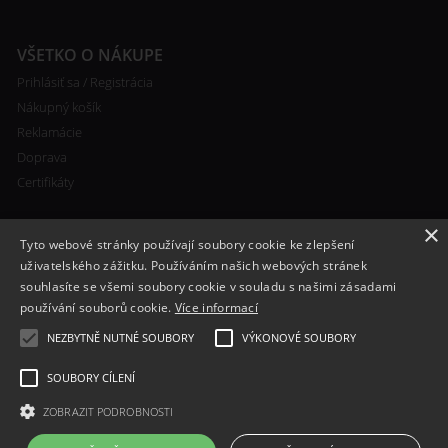
VŠETKO O NÁKUPE
Prihlásiť sa / Registrácia
Nákupný košík
Reklamácie
Doprava
Certifikáty
×
Tyto webové stránky používají soubory cookie ke zlepšení
uživatelského zážitku. Používáním našich webových stránek
souhlasíte se všemi soubory cookie v souladu s našimi zásadami
RYCHLÝ KONTAKT
používání souborů cookie.
Více informací
+420 608 138 367
NEZBYTNĚ NUTNÉ SOUBORY
VÝKONOVÉ SOUBORY
info@bomba-cig.sk
SOUBORY CÍLENÍ
ZOBRAZIT PODROBNOSTI