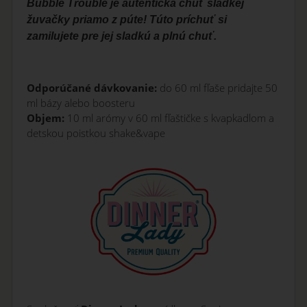
Bubble Trouble je autentická chuť sladkej
žuvačky priamo z púte! Túto príchuť si
zamilujete pre jej sladkú a plnú chuť.
Odporúčané dávkovanie:
do 60 ml fľaše pridajte 50
ml bázy alebo boosteru
Objem:
10 ml arómy v 60 ml fľaštičke s kvapkadlom a
detskou poistkou shake&vape