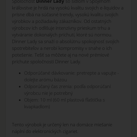
Spoločnosť
Dinner Lady
so sídlom v Spojenom
kráľovstve je hrdá na vysokú kvalitu svojich e-liquidov a
prísne dbá na súčasné trendy, vysokú kvalitu svojich
výrobkov a požiadavky zákazníkov. Od ostatných
výrobcov ich odlišuje intenzívny prieskum trhu a
vytváranie dokonalých príchutí, ktoré sú normou.
Dinner Lady sa snaží o absolútnu spokojnosť svojich
spotrebiteľov a nerobí kompromisy v snahe o ich
potešenie. Tešiť sa môžete aj na nové prémiové
príchute spoločnosti Dinner Lady.
Odporúčané dávkovanie: pretrepte a vapujte -
dolejte arómu bázou
Odporúčaný čas zrenia: podľa odporúčaní
výrobcu nie je potrebný
Objem: 10 ml (60 ml plastová fľaštička s
kvapkadlom)
Tento výrobok je určený len na domáce miešanie
náplní do elektronických cigariet.