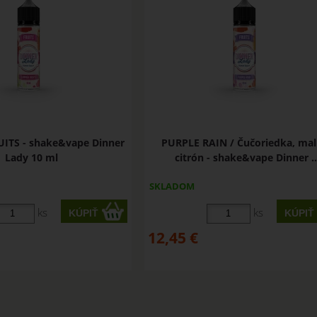
ITS - shake&vape Dinner
PURPLE RAIN / Čučoriedka, mal
Lady 10 ml
citrón - shake&vape Dinner ..
SKLADOM
ks
ks
12,45
€