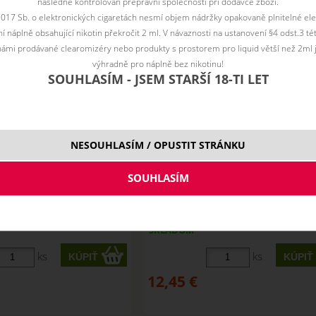
následně kontrolován přepravní společností při dodávce zboží.
2017 Sb. o elektronických cigaretách nesmí objem nádržky opakovaně plnitelné ele
 náplně obsahující nikotin překročit 2 ml. V návaznosti na ustanovení §4 odst.3 t
ámi prodávané clearomizéry nebo produkty s prostorem pro liquid větší než 2ml 
výhradně pro náplně bez nikotinu!
SOUHLASÍM - JSEM STARŠÍ 18-TI LET
NESOUHLASÍM / OPUSTIT STRÁNKU
 shake&vape Dinner Lady
GUAVA SUNRISE- shake&vape Di
10 ml
Lady 10 ml
SKLADOM
ks
ks
12,45
€