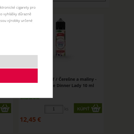
ktronické cigarety pro
éto vyhlášky důrazně
jsou výrobky určené
nner
BERRY BLAST / Čerešne a maliny -
shake&vape Dinner Lady 10 ml
SKLADOM
ks
12,45
€