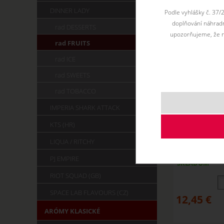
DINNER LADY
Podle vyhlášky č. 37/
doplňování náhradní
rad DESSERTS
upozorňujeme, že n
rad FRUITS
rad ICE
rad SWEETS
rad TOBACCO
IMPERIA SHARK ATTACK
KTS (HR)
KIWI MELON-
LIQUA / RITCHY
PJ EMPIRE
SKLADOM
RIOT SQUAD (GB)
SPACE LAB FLAVOURS (CZ)
12,45
€
ARÓMY KLASICKÉ