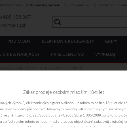
Úvodná strana
Vernostny system
Info k nákupu
Kontaktné informá
608 138 367
20
o@bomba-cig.sk
POD MODY
ELEKTRONICKÉ CIGARETY
GRIPY
TÉRIE A NABÍJAČKY
PRÍSLUŠENSTVO
VÝPREDAJ
SHAKE & VAPE ARÓMY
DINNER LADY
rad FRUITS
DINNER LADY - rad FRUITS sh
Zákaz prodeje osobám mladším 18-ti let
ových výrobků, elektronických cigaret a alkoholu osobám mladších 18-ti let dle z
Zoradiť podľa:
Le
aně před škodami působenými tabákovými výrobky, alkoholem a jinými návykovými
Filtr dostupnosti
nů ve znění zákonů č. 225/2006 Sb., č. 274/2008 Sb. a č. 305/2009 Sb. Z tohoto dův
rostřednictvím tohoto eshopu, musí v procesu objednávání zadat svůj skutečný v
nie je skladom
nie je skladom
skadom