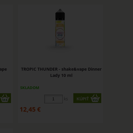
ape
TROPIC THUNDER - shake&vape Dinner
Lady 10 ml
SKLADOM
ks
12,45
€