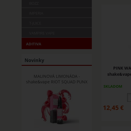
BOZZ
IMPERIA
T-JUICE
VAMPIRE VAPE
ADITIVA
Novinky
PINK WAV
shake&vape 
MALINOVÁ LIMONÁDA -
shake&vape RIOT SQUAD PUNX
SKLADOM
12,45
€