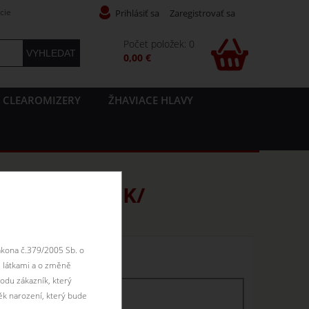
cie
Prihlásiť sa
Zaregistrovať sa
Počet položek: 0
0,00 €
CLEAROMIZERY
ŽHAVIACE HLAVY
ake&vape /UK/
ákona č.379/2005 Sb. o
n skladom
 látkami a o změně
odu zákazník, který
ěk narození, který bude
skladem
skladom