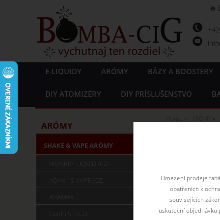
+4
inf
E-LIQUIDY
ARÓMY
BÁZY A BOOSTERY
DIY ATOMIZÉRY
DIY PRÍSLUŠENSTVO
BA
Home
ARÓMY
ARÓMY
Arómy 
SHAKE & VAPE ARÓMY
MONKEY LIQUID /CZ/
Omezení prodeje tabák
ADAM´S VAPE (CZ)
opatřeních k ochr
ARAMAX
souvisejících záko
uskuteční objednávku p
CoolniSE (CZ)